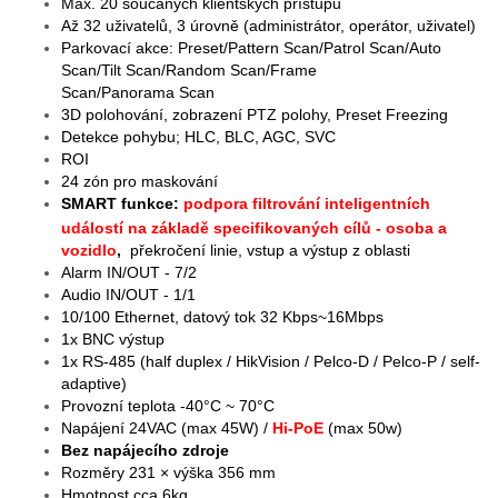
Max. 20 součaných klientských přístupů
Až 32 uživatelů, 3 úrovně (administrátor, operátor, uživatel)
Parkovací akce: Preset/Pattern Scan/Patrol Scan/Auto
Scan/Tilt Scan/Random Scan/Frame
Scan/Panorama Scan
3D polohování, zobrazení PTZ polohy, Preset Freezing
Detekce pohybu; HLC, BLC, AGC, SVC
ROI
24 zón pro maskování
SMART funkce:
podpora filtrování inteligentních
událostí na základě specifikovaných cílů - osoba a
vozidlo
,
překročení linie, vstup a výstup z oblasti
Alarm IN/OUT - 7/2
Audio IN/OUT - 1/1
10/100 Ethernet, datový tok 32 Kbps~16Mbps
1x BNC výstup
1x RS-485 (half duplex / HikVision / Pelco-D / Pelco-P / self-
adaptive)
Provozní teplota -40°C ~ 70°C
Napájení 24VAC (max 45W) /
Hi-PoE
(max 50w)
Bez napájecího zdroje
Rozměry 231 × výška 356 mm
Hmotnost cca 6kg