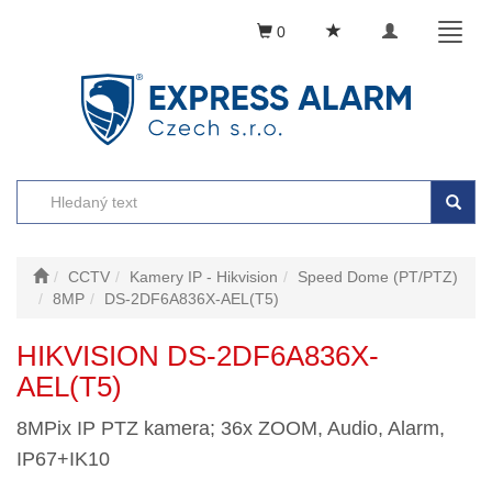
Toggle
Toggl
0
navigation
naviga
CCTV
Kamery IP - Hikvision
Speed Dome (PT/PTZ)
8MP
DS-2DF6A836X-AEL(T5)
HIKVISION DS-2DF6A836X-
AEL(T5)
8MPix IP PTZ kamera; 36x ZOOM, Audio, Alarm,
IP67+IK10