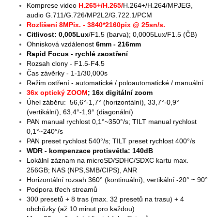
Komprese video
H.265+/H.265/
H.264+/H.264/MPJEG,
audio G.711/G.726/MP2L2/G.722.1/PCM
Rozlišení 8MPix. - 3840*2160pix @ 25sn/s.
Citlivost: 0,005Lux
/F1.5 (barva); 0,0005Lux/F1.5 (ČB)
Ohnisková vzdálenost
6mm - 216mm
Rapid Focus - rychlé zaostření
Rozsah clony - F1.5-F4.5
Čas závěrky - 1-1/30,000s
Režim ostření - automatické / poloautomatické / manuální
36x optický ZOOM
;
16x digitální zoom
Úhel záběru: 56,6°-1,7° (horizontální), 33,7°-0,9°
(vertikální), 63,4°-1,9° (diagonální)
PAN manual rychlost 0,1°~350°/s; TILT manual rychlost
0,1°~240°/s
PAN pr
eset rychlost 540°/s; TILT preset rychlost 400°/s
WDR - kompenzace protisvětla: 140dB
Lokální záznam na microSD/SDHC/SDXC kartu max.
256GB; NAS (NPS,SMB/CIPS), ANR
Horizontální rozsah 360° (kontinuální), vertikální -20°
~
90°
Podpora třech streamů
300 presetů + 8 tras (max. 32 presetů na trasu) + 4
obchůzky (až 10 minut pro každou)