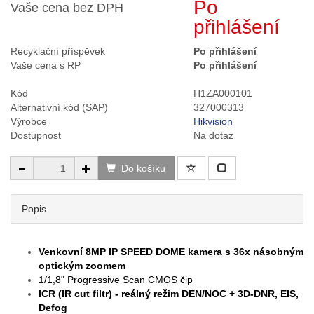
Po
Vaše cena bez DPH
přihlášení
Recyklační příspěvek
Po přihlášení
Vaše cena s RP
Po přihlášení
Kód
H1ZA000101
Alternativní kód (SAP)
327000313
Výrobce
Hikvision
Dostupnost
Na dotaz
Do košíku
Popis
Venkovní 8MP IP SPEED DOME kamera s 36x násobným
optickým zoomem
1/1,8" Progressive Scan CMOS čip
ICR (IR cut filtr) - reálný režim
DEN/NOC
+ 3D-DNR, EIS,
Defog