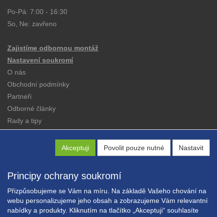
Po-Pá: 7:00 - 16:30
So, Ne: zavřeno
Zajistíme odbornou montáž
Nastavení soukromí
O nás
Obchodní podmínky
Partneři
Odborné články
Rady a tipy
Katalogy
Kontakt
Akceptuji
Povolit pouze nutné
Nastavit
Principy ochrany soukromí
Přizpůsobujeme se Vám na míru. Na základě Vašeho chování na
webu personalizujeme jeho obsah a zobrazujeme Vám relevantní
nabídky a produkty. Kliknutím na tlačítko „Akceptuji“ souhlasíte
Copyright © EXPRESS ALARM Czech s.r.o.