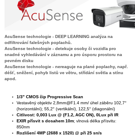
AcuSense technologie - DEEP LEARNING analýza na
odfiltrování falešných poplachů.
AcuSense technologie - detekuje osoby či vozidla pro
snadné vyhledávání v záznamu a pro úsporu prostoru na
pevném disku
AcuSense technologie - nereaguje na plané poplachy, např.
déšť, sněžení, pohyb listů ve větru, střídání světla a stínu
apod.
1/3" CMOS čip Progressive Scan
Vestavěný objektiv 2,8mm@F1.4 mm/ úhel záběru 102,7°
(horizontální); 55,2° (vertikální), 122,5° (diagonální)
Citlivost: 0,003 Lux @ (F1.2, AGC ON), 0Lux při IR
EXIR
přísvit s dosahem 10m
; vlnová délka přísvitu:
850nm
Rozlišení 4MP (2688 x 1520) @ při 25 sn/s