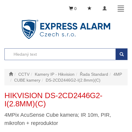
Toggle
Toggl
0
navigation
naviga
CCTV
Kamery IP - Hikvision
Řada Standard
4MP
CUBE kamery
DS-2CD2446G2-I(2.8mm)(C)
HIKVISION DS-2CD2446G2-
I(2.8MM)(C)
4MPix AcuSense Cube kamera; IR 10m, PIR,
mikrofon + reproduktor