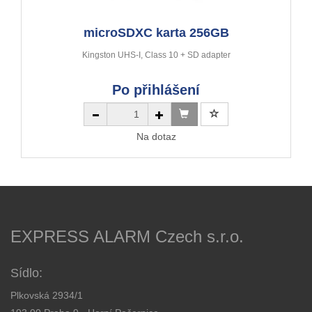
microSDXC karta 256GB
Kingston UHS-I, Class 10 + SD adapter
Po přihlášení
Na dotaz
EXPRESS ALARM Czech s.r.o.
Sídlo:
Plkovská 2934/1