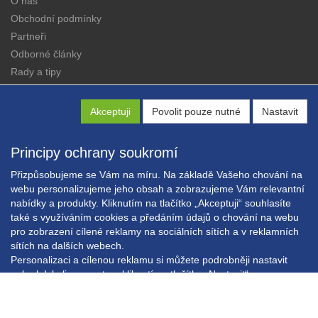
O nás
Obchodní podmínky
Partneři
Odborné články
Rady a tipy
Katalogy
Kontakt
Akceptuji
Povolit pouze nutné
Nastavit
Principy ochrany soukromí
Přizpůsobujeme se Vám na míru. Na základě Vašeho chování na
webu personalizujeme jeho obsah a zobrazujeme Vám relevantní
nabídky a produkty. Kliknutím na tlačítko „Akceptuji“ souhlasíte
Copyright © EXPRESS ALARM Czech s.r.o.
také s využíváním cookies a předáním údajů o chování na webu
Powered by
ABRA E-shop
pro zobrazení cílené reklamy na sociálních sítích a v reklamních
sítích na dalších webech.
Personalizaci a cílenou reklamu si můžete podrobněji nastavit
nebo kdykoli vypnout po kliknutí na tlačítko „Nastavit“.