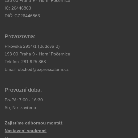
193 00 Praha 9 - Horní Počernice
IČ: 26446863
DIČ: CZ26446863
Provozovna:
Plkovská 2934/1 (Budova B)
193 00 Praha 9 - Horní Počernice
Telefon:
281 925 363
Email:
obchod@expressalarm.cz
Provozní doba:
Po-Pá: 7:00 - 16:30
So, Ne: zavřeno
Zajistíme odbornou montáž
Nastavení soukromí