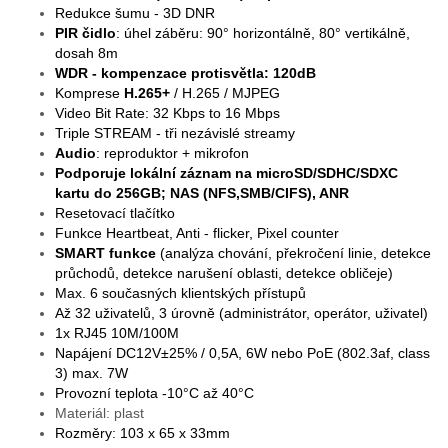
Redukce šumu - 3D DNR
PIR čidlo
: úhel záběru: 90° horizontálně, 80° vertikálně,
dosah 8m
WDR - kompenzace protisvětla: 120dB
Komprese
H.265+
/ H.265 / MJPEG
Video Bit Rate: 32 Kbps to 16 Mbps
Triple STREAM - tři nezávislé streamy
Audio
: reproduktor + mikrofon
Podporuje lokální záznam na microSD/SDHC/SDXC
kartu do 256GB; NAS (NFS,SMB/CIFS), ANR
Resetovací tlačítko
Funkce Heartbeat, Anti - flicker, Pixel counter
SMART funkce
(analýza chování, překročení linie, detekce
průchodů, detekce narušení oblasti, detekce obličeje)
Max. 6 současných klientských přístupů
Až 32 uživatelů, 3 úrovně (administrátor, operátor, uživatel)
1x RJ45 10M/100M
Napájení DC12V±25% / 0,5A, 6W nebo PoE (802.3af, class
3) max. 7W
Provozní teplota -10°C až 40°C
Materiál: plast
Rozměry: 103 x 65 x 33mm