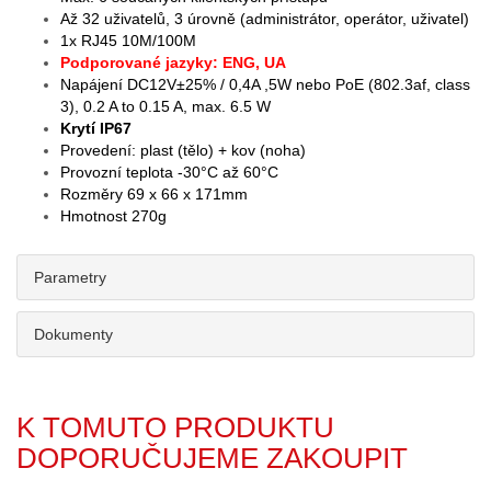
Až 32 uživatelů, 3 úrovně (administrátor, operátor, uživatel)
1x RJ45 10M/100M
Podporované jazyky: ENG, UA
Napájení DC12V±25% / 0,4A ,5W nebo PoE (802.3
af, class
3), 0.2 A to 0.15 A, max. 6.5 W
Krytí IP67
Provedení: plast (tělo) + kov (noha)
Provozní teplota -30°C až 60°C
Rozměry 69 x 66 x 171mm
Hmotnost 270g
Parametry
Dokumenty
K TOMUTO PRODUKTU
DOPORUČUJEME ZAKOUPIT