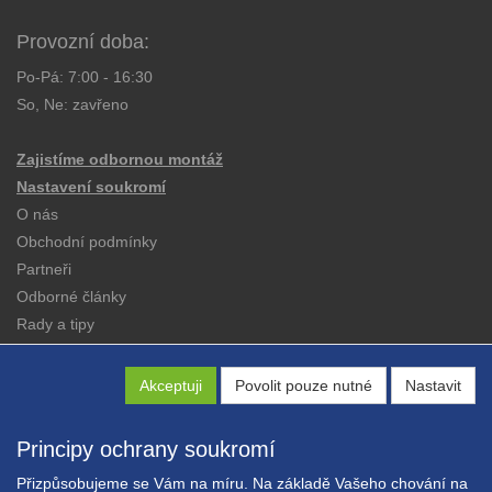
Provozní doba:
Po-Pá: 7:00 - 16:30
So, Ne: zavřeno
Zajistíme odbornou montáž
Nastavení soukromí
O nás
Obchodní podmínky
Partneři
Odborné články
Rady a tipy
Katalogy
Kontakt
Akceptuji
Povolit pouze nutné
Nastavit
Principy ochrany soukromí
Přizpůsobujeme se Vám na míru. Na základě Vašeho chování na