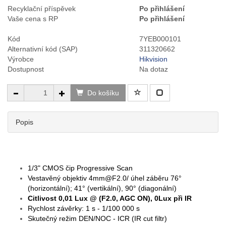
Recyklační příspěvek
Po přihlášení
Vaše cena s RP
Po přihlášení
Kód
7YEB000101
Alternativní kód (SAP)
311320662
Výrobce
Hikvision
Dostupnost
Na dotaz
Do košíku
Popis
1/3" CMOS čip Progressive Scan
Vestavěný objektiv 4mm@F2.0/ úhel záběru 76°
(horizontální); 41° (vertikální), 90° (diagonální)
Citlivost 0,01 Lux @ (F2.0, AGC ON), 0Lux při IR
Rychlost závěrky: 1 s - 1/100 000 s
Skutečný režim DEN/NOC - ICR (IR cut filtr)