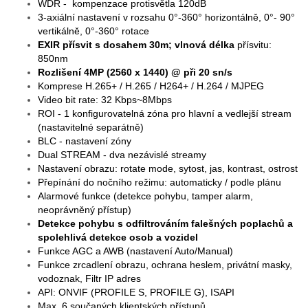
WDR - kompenzace protisvětla 120dB
3-axiální nastavení v rozsahu 0°-360° horizontálně, 0°- 90°
vertikálně, 0°-360° rotace
EXIR přísvit s dosahem 30m; vlnová délka
přísvitu:
850nm
Rozlišení 4MP (2560 x 1440) @ při 20 sn/s
Komprese H.265+ / H.265 / H264+ / H.264 / MJPEG
Video bit rate: 32 Kbps~8Mbps
ROI - 1 konfigurovatelná zóna pro hlavní a vedlejší stream
(nastavitelné separátně)
BLC - nastavení zóny
Dual STREAM - dva nezávislé streamy
Nastavení obrazu: rotate mode, sytost, jas, kontrast, ostrost
Přepínání do nočního režimu: automaticky / podle plánu
Alarmové funkce (detekce pohybu, tamper alarm,
neoprávněný přístup)
Detekce pohybu s odfiltrováním falešných poplachů a
spolehlivá detekce osob a vozidel
Funkce AGC a AWB (nastavení Auto/Manual)
Funkce zrcadlení obrazu, ochrana heslem, privátní masky,
vodoznak, Filtr IP adres
API: ONVIF (PROFILE S, PROFILE G), ISAPI
Max. 6 součaných klientských přístupů