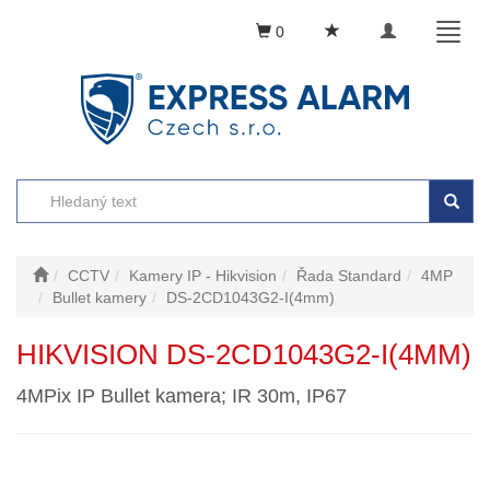
Toggle
Toggl
0
navigation
naviga
CCTV
Kamery IP - Hikvision
Řada Standard
4MP
Bullet kamery
DS-2CD1043G2-I(4mm)
HIKVISION DS-2CD1043G2-I(4MM)
4MPix IP Bullet kamera; IR 30m, IP67