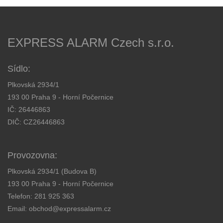
EXPRESS ALARM Czech s.r.o.
Sídlo:
Plkovská 2934/1
193 00 Praha 9 - Horní Počernice
IČ: 26446863
DIČ: CZ26446863
Provozovna:
Plkovská 2934/1 (Budova B)
193 00 Praha 9 - Horní Počernice
Telefon:
281 925 363
Email:
obchod@expressalarm.cz