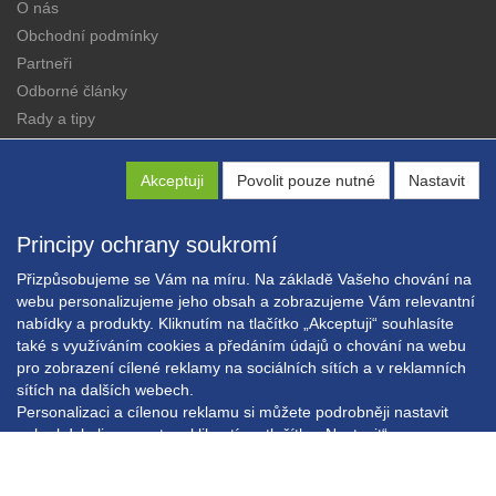
O nás
Obchodní podmínky
Partneři
Odborné články
Rady a tipy
Katalogy
Kontakt
Akceptuji
Povolit pouze nutné
Nastavit
Principy ochrany soukromí
Přizpůsobujeme se Vám na míru. Na základě Vašeho chování na
webu personalizujeme jeho obsah a zobrazujeme Vám relevantní
nabídky a produkty. Kliknutím na tlačítko „Akceptuji“ souhlasíte
Copyright © EXPRESS ALARM Czech s.r.o.
také s využíváním cookies a předáním údajů o chování na webu
Powered by
ABRA E-shop
pro zobrazení cílené reklamy na sociálních sítích a v reklamních
sítích na dalších webech.
Personalizaci a cílenou reklamu si můžete podrobněji nastavit
nebo kdykoli vypnout po kliknutí na tlačítko „Nastavit“.