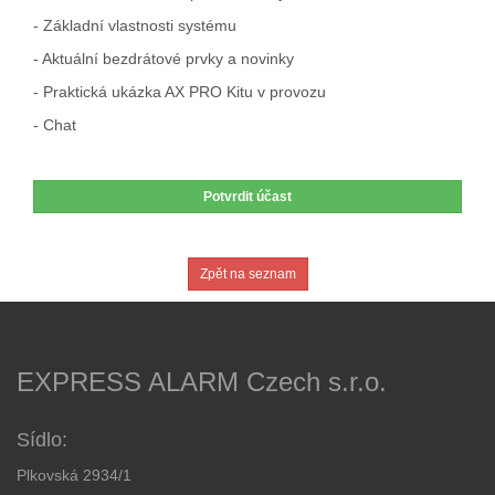
- Základní vlastnosti systému
- Aktuální bezdrátové prvky a novinky
- Praktická ukázka AX PRO Kitu v provozu
- Chat
Potvrdit účast
Zpět na seznam
EXPRESS ALARM Czech s.r.o.
Sídlo:
Plkovská 2934/1