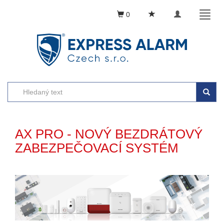
Toggle
Toggl
0
navigation
naviga
AX PRO - NOVÝ
BEZDRÁTOVÝ
ZABEZPEČOVACÍ SYSTÉM