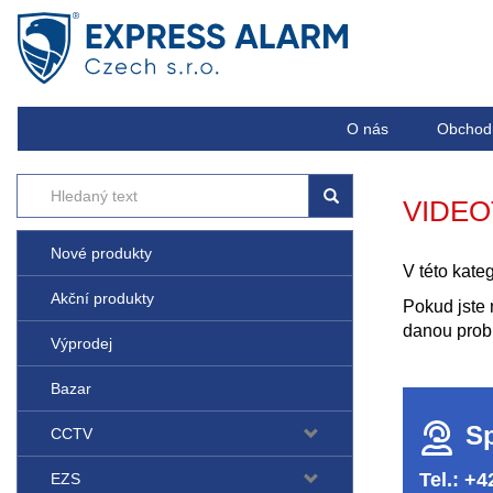
O nás
Obchod
VIDE
Nové produkty
V této kate
Akční produkty
Pokud jste 
danou prob
Výprodej
Bazar
Sp
CCTV
Tel.: +
EZS