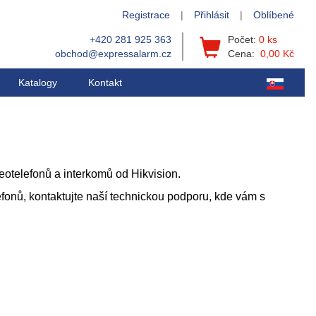
Registrace
|
Přihlásit
|
Oblíbené
+420 281 925 363
Počet:
0 ks
obchod@expressalarm.cz
Cena:
0,00 Kč
Katalogy
Kontakt
deotelefonů a interkomů od Hikvision.
lefonů, kontaktujte naší technickou podporu, kde vám s