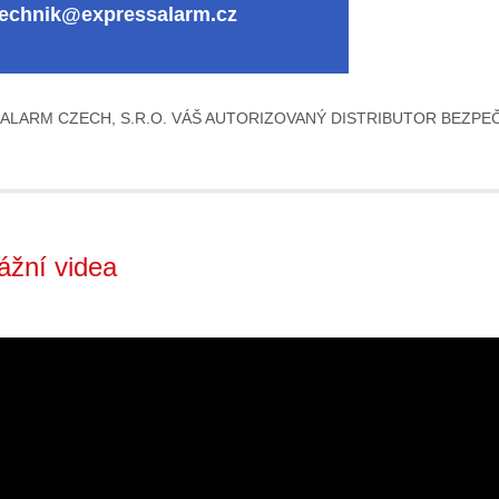
technik@expressalarm.cz
ALARM CZECH, S.R.O. VÁŠ AUTORIZOVANÝ DISTRIBUTOR BEZPE
tážní videa