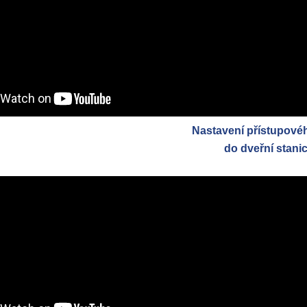
Nastavení přístupové
do dveřní stani