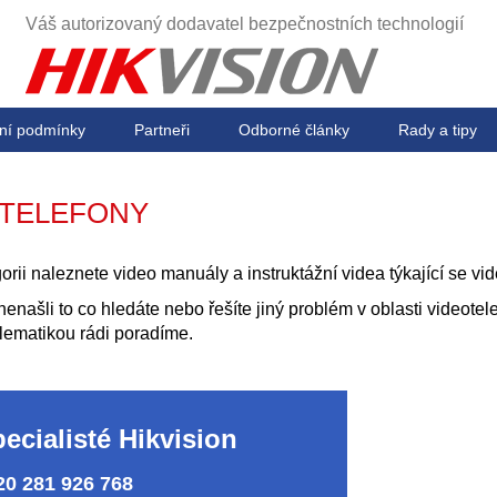
Váš autorizovaný dodavatel
bezpečnostních technologií
ní podmínky
Partneři
Odborné články
Rady a tipy
OTELEFONY
gorii naleznete video manuály a instruktážní videa týkající se vi
nenašli to co hledáte nebo řešíte jiný problém v oblasti videote
lematikou rádi poradíme.
ecialisté Hikvision
420 281 926 768