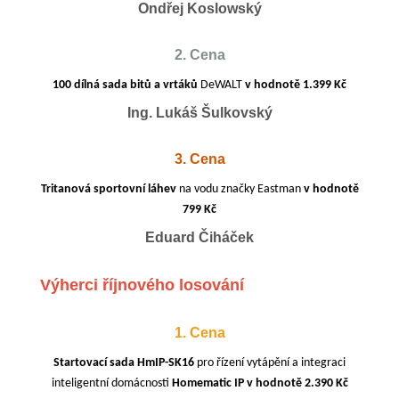
Ondřej Koslowský
2. Cena
100 dílná sada bitů a vrtáků
DeWALT
v hodnotě 1.399 Kč
Ing. Lukáš Šulkovský
3. Cena
Tritanová sportovní láhev
na vodu značky Eastman
v hodnotě
799 Kč
Eduard Čiháček
Výherci říjnového losování
1. Cena
Startovací sada HmIP-SK16
pro řízení vytápění a integraci
inteligentní domácnosti
Homematic IP v hodnotě 2.390 Kč