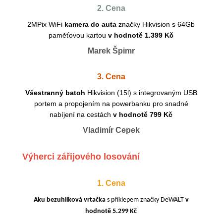
2. Cena
2MPix WiFi
kamera do auta
značky Hikvision s 64Gb
paměťovou kartou
v hodnotě 1.399 Kč
Marek Špimr
3. Cena
Všestranný batoh
Hikvision
(15l)
s integrovaným USB
portem a propojením na powerbanku pro snadné
nabíjení na cestách
v hodnotě 799 Kč
Vladimír Cepek
Výherci zářijového losování
1. Cena
Aku bezuhlíková vrtačka
s příklepem značky DeWALT
v
hodnotě 5.299 Kč