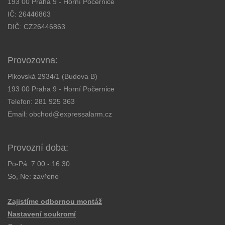
193 00 Praha 9 - Horní Počernice
IČ: 26446863
DIČ: CZ26446863
Provozovna:
Plkovská 2934/1 (Budova B)
193 00 Praha 9 - Horní Počernice
Telefon:
281 925 363
Email:
obchod@expressalarm.cz
Provozní doba:
Po-Pá: 7:00 - 16:30
So, Ne: zavřeno
Zajistíme odbornou montáž
Nastavení soukromí