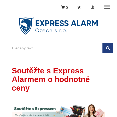
Toggle
Toggl
0
navigation
naviga
Soutěžte s Express
Alarmem o hodnotné
ceny