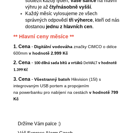
soutěžit každý týden,
Vaše šance
na hlavní
výhru je až
čtyř
násobně vyšší
.
Každý měsíc vylosujeme ze všech
správných odpovědí
tři výherce
, kteří od nás
dostanou
jednu z hlavních cen
.
** Hlavní ceny měsíce **
1. Cena
-
Digitální vodováha
značky CIMCO o délce
600mm
v hodnotě 2.999 Kč
2. Cena
-
100 dílná sada bitů a vrtáků
DeWALT
v hodnotě
1.399 Kč
3. Cena
-
Všestranný batoh
Hikvision
(15l)
s
integrovaným USB portem a propojením
na powerbanku pro nabíjení na cestách
v hodnotě 799
Kč
Držíme Vám palce :)