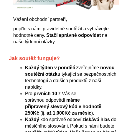
Vážení obchodní partneři,
pojďte s námi pravidelně soutěžit a vyhrávejte
hodnotné ceny.
Stačí správně odpovídat
na
naše týdenní otázky.
Jak soutěž funguje?
Každý týden v pondělí
zveřejníme
novou
soutěžní
otázku
tykající se bezpečnostních
technologií a dalších produktů z naší
nabídky.
Pro
prvních 10
z Vás se
správnou odpovědí
máme
připravený
slevový kód v hodnotě
250Kč
(tj.
až 1.000Kč za měsíc
).
Každý
kdo správně odpoví
získává hlas
do
měsíčního slosování.
Pokud s námi budete