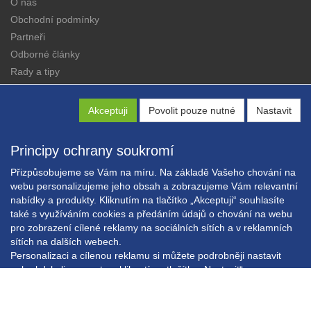
O nás
Obchodní podmínky
Partneři
Odborné články
Rady a tipy
Katalogy
Kontakt
Akceptuji
Povolit pouze nutné
Nastavit
Principy ochrany soukromí
Přizpůsobujeme se Vám na míru. Na základě Vašeho chování na
webu personalizujeme jeho obsah a zobrazujeme Vám relevantní
nabídky a produkty. Kliknutím na tlačítko „Akceptuji“ souhlasíte
Copyright © EXPRESS ALARM Czech s.r.o.
také s využíváním cookies a předáním údajů o chování na webu
Powered by
ABRA E-shop
pro zobrazení cílené reklamy na sociálních sítích a v reklamních
sítích na dalších webech.
Personalizaci a cílenou reklamu si můžete podrobněji nastavit
nebo kdykoli vypnout po kliknutí na tlačítko „Nastavit“.