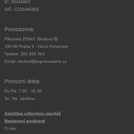
IČ: 26446863
DIČ: CZ26446863
Provozovna:
Plkovská 2934/1 (Budova B)
193 00 Praha 9 - Horní Počernice
Telefon:
281 925 363
Email:
obchod@expressalarm.cz
Provozní doba:
Po-Pá: 7:00 - 16:30
So, Ne: zavřeno
Zajistíme odbornou montáž
Nastavení soukromí
O nás