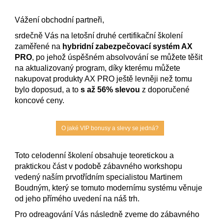
Vážení obchodní partneři,
srdečně Vás na letošní druhé certifikační školení
zaměřené na
hybridní zabezpečovací systém AX
PRO
, po jehož úspěšném absolvování se můžete těšit
na aktualizovaný program, díky kterému můžete
nakupovat produkty AX PRO ještě levněji než tomu
bylo doposud, a to
s až 56% slevou
z doporučené
koncové ceny.
O jaké VIP bonusy a slevy se jedná?
Toto celodenní školení obsahuje teoretickou a
praktickou část v podobě zábavného workshopu
vedený naším prvotřídním specialistou Martinem
Boudným, který se tomuto modernímu systému věnuje
od jeho přímého uvedení na náš trh.
Pro odreagování Vás následně zveme do zábavného