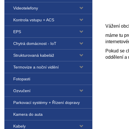
Videotelefony
Kontrola vstupu + ACS
Vážení obch
EPS
máme tu pr
internetov
Chytrá domácnost - IoT
Pokud se ch
Strukturovaná kabeláž
oddělení a
Termovize a noční vidění
Fotopasti
Ozvučení
Parkovací systémy + Řízení dopravy
Kamera do auta
Kabely