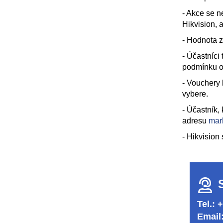
- Akce se n
Hikvision, 
- Hodnota z
- Účastníci
podmínku o 
- Vouchery 
vybere.
- Účastník,
adresu
mar
- Hikvision
Tel.: 
Email