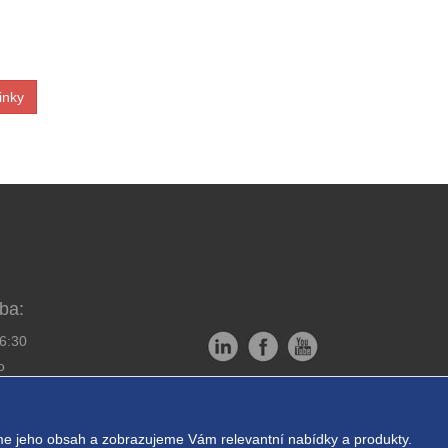
inky
ba:
16:30
o
Copyright © EXPRESS ALARM
bornou montáž
Czech s.r.o.
e jeho obsah a zobrazujeme Vám relevantní nabídky a produkty.
ukromí