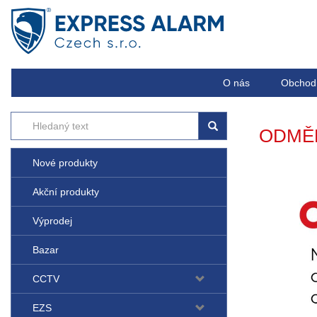
O nás
Obchod
ODMĚN
Nové produkty
Akční produkty
Výprodej
Bazar
CCTV
EZS