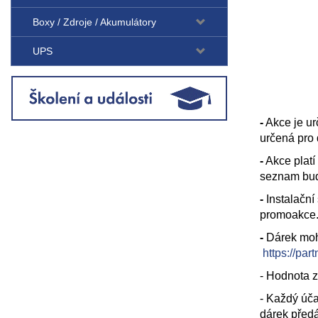
Boxy / Zdroje / Akumulátory
UPS
-
Akce je ur
určená pro 
-
Akce platí
seznam bud
-
Instalační
promoakce
-
Dárek moho
https://pa
- Hodnota z
- Každý úča
dárek předá