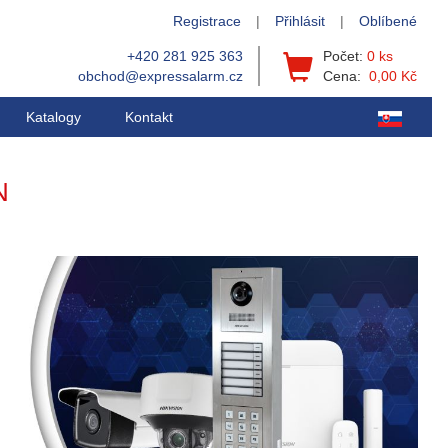
Registrace
|
Přihlásit
|
Oblíbené
+420 281 925 363
Počet:
0 ks
obchod@expressalarm.cz
Cena:
0,00 Kč
Katalogy
Kontakt
N