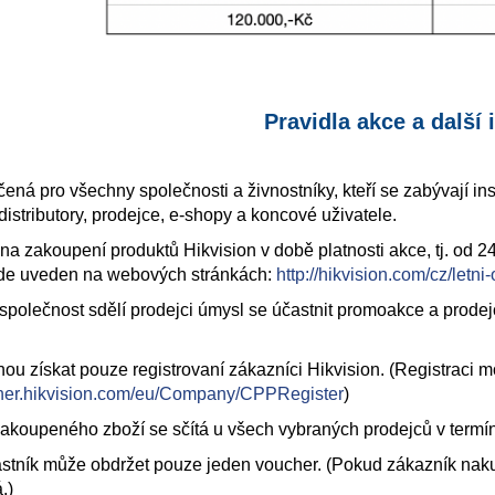
Pravidla akce a další
čená pro všechny společnosti a živnostníky, kteří se zabývají 
distributory, prodejce, e-shopy a koncové uživatele.
 na zakoupení produktů Hikvision v době platnosti akce, tj. od 2
e uveden na webových stránkách:
http://hikvision.com/cz/letn
 společnost sdělí prodejci úmysl se účastnit promoakce a prodej
.
u získat pouze registrovaní zákazníci Hikvision. (Registraci 
rtner.hikvision.com/eu/Company/CPPRegister
)
akoupeného zboží se sčítá u všech vybraných prodejců v termí
stník může obdržet pouze jeden voucher. (Pokud zákazník nakup
.)