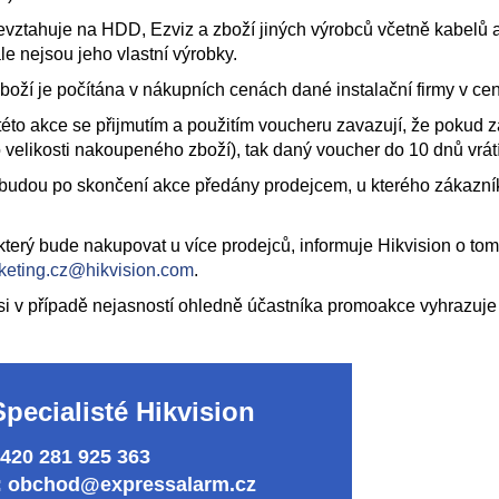
evztahuje na HDD, Ezviz a zboží jiných výrobců včetně kabelů a p
ale nejsou jeho vlastní výrobky.
boží je počítána v nákupních cenách dané instalační firmy v c
 této akce se přijmutím a použitím voucheru zavazují, že pokud 
velikosti nakoupeného zboží), tak daný voucher do 10 dnů vrátí
budou po skončení akce předány prodejcem, u kterého zákazník 
 který bude nakupovat u více prodejců, informuje Hikvision o tom
keting.cz@hikvision.com
.
 si v případě nejasností ohledně účastníka promoakce vyhrazuj
Specialisté Hikvision
+420 281 925 363
:
obchod@expressalarm.cz