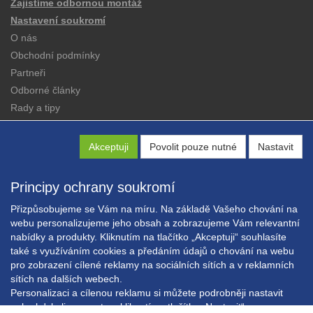
Zajistíme odbornou montáž
Nastavení soukromí
O nás
Obchodní podmínky
Partneři
Odborné články
Rady a tipy
Katalogy
Kontakt
Akceptuji
Povolit pouze nutné
Nastavit
Principy ochrany soukromí
Přizpůsobujeme se Vám na míru. Na základě Vašeho chování na
webu personalizujeme jeho obsah a zobrazujeme Vám relevantní
nabídky a produkty. Kliknutím na tlačítko „Akceptuji“ souhlasíte
Copyright © EXPRESS ALARM Czech s.r.o.
také s využíváním cookies a předáním údajů o chování na webu
Powered by
ABRA E-shop
pro zobrazení cílené reklamy na sociálních sítích a v reklamních
sítích na dalších webech.
Personalizaci a cílenou reklamu si můžete podrobněji nastavit
nebo kdykoli vypnout po kliknutí na tlačítko „Nastavit“.