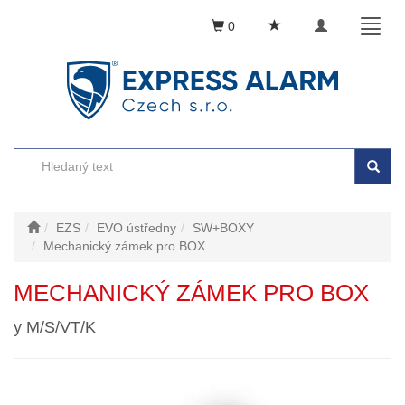
Toggle
Toggl
0
navigation
naviga
EZS
EVO ústředny
SW+BOXY
Mechanický zámek pro BOX
MECHANICKÝ ZÁMEK PRO BOX
y M/S/VT/K