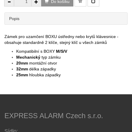
Do košíku
Popis
Zámek pro uzamčení BOXU ústředny nebo krytů klávesnice -
obsahuje standardně 2 klíče, stejný klíč u všech zámků
Kompatibilní s BOXY
M/S/V
Mechanický
typ zámku
20mm
montážní otvor
32mm
délka západky
25mm
hloubka západky
EXPRESS ALARM Czech s.r.o.
Sídlo: