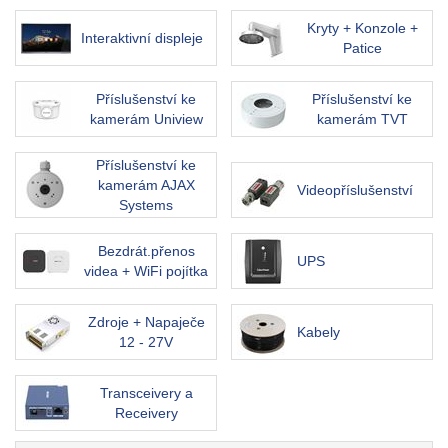
Kryty + Konzole +
Interaktivní displeje
Patice
Příslušenství ke
Příslušenství ke
kamerám Uniview
kamerám TVT
Příslušenství ke
kamerám AJAX
Videopříslušenství
Systems
Bezdrát.přenos
UPS
videa + WiFi pojítka
Zdroje + Napaječe
Kabely
12 - 27V
Transceivery a
Receivery