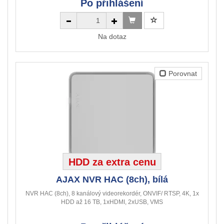
Po přihlášení
Na dotaz
Porovnat
HDD za extra cenu
AJAX NVR HAC (8ch), bílá
NVR HAC (8ch), 8 kanálový videorekordér, ONVIF/ RTSP, 4K, 1x
HDD až 16 TB, 1xHDMI, 2xUSB, VMS