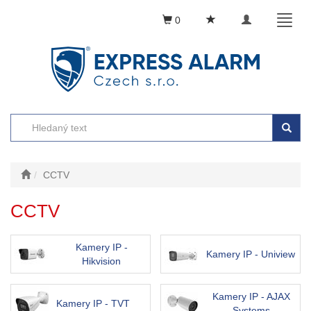
Toggle
Toggl
0
navigation
naviga
CCTV
CCTV
Kamery IP -
Kamery IP - Uniview
Hikvision
Kamery IP - AJAX
Kamery IP - TVT
Systems