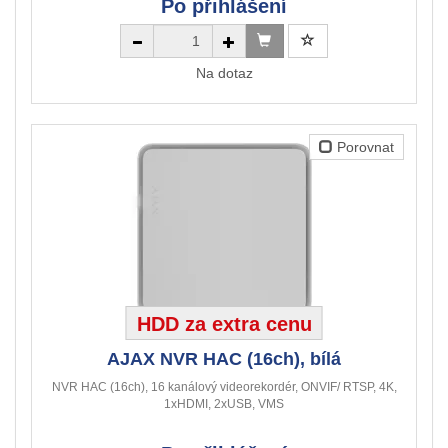
Po přihlášení
Na dotaz
Porovnat
HDD za extra cenu
AJAX NVR HAC (16ch), bílá
NVR HAC (16ch), 16 kanálový videorekordér, ONVIF/ RTSP, 4K,
1xHDMI, 2xUSB, VMS