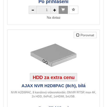
Po přihlášení
Na dotaz
Porovnat
HDD za extra cenu
AJAX NVR H2D8PAC (8ch), bílá
NVR H2D8PAC, 8 kanálový videorekordér, ONVIF/ RTSP, max 4K,
2x HDD, 8xPoE, 1xHDMI, 3xUSB.