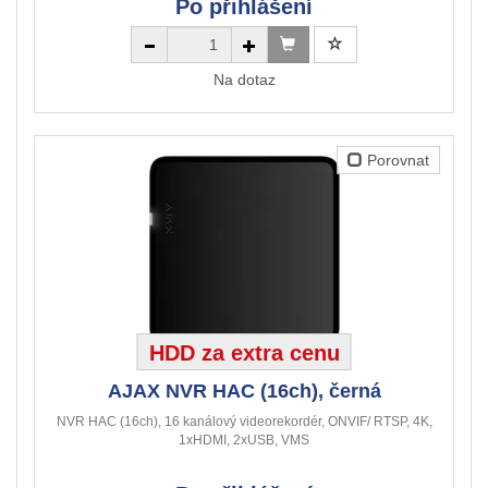
Po přihlášení
Na dotaz
Porovnat
HDD za extra cenu
AJAX NVR HAC (16ch), černá
NVR HAC (16ch), 16 kanálový videorekordér, ONVIF/ RTSP, 4K,
1xHDMI, 2xUSB, VMS