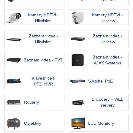
Kamery HDTVI -
Kamery HDTVI -
Hikvision
Uniview
Záznam videa -
Záznam videa -
Hikvision
Uniview
Záznam videa -
Záznam videa - TVT
AJAX Systems
Klávesnice k
Switche+PoE
PTZ+NVR
Encodery + WEB
Routery
servery
Objektivy
LCD Monitory