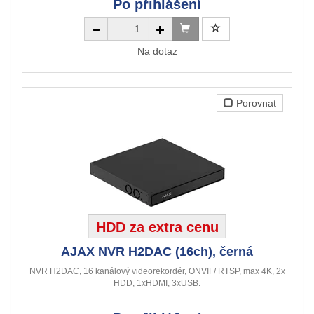
Po přihlášení
Na dotaz
Porovnat
HDD za extra cenu
AJAX NVR H2DAC (16ch), černá
NVR H2DAC, 16 kanálový videorekordér, ONVIF/ RTSP, max 4K, 2x
HDD, 1xHDMI, 3xUSB.