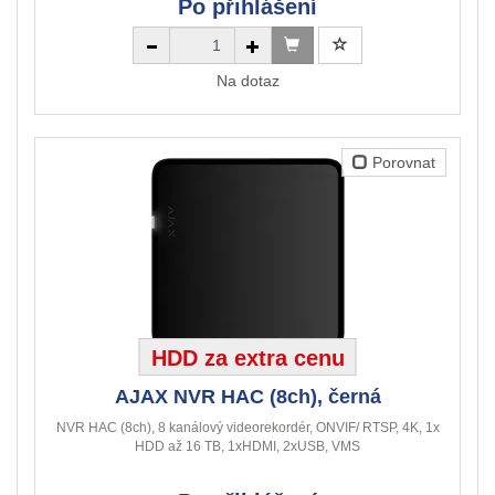
Po přihlášení
Na dotaz
Porovnat
HDD za extra cenu
AJAX NVR HAC (8ch), černá
NVR HAC (8ch), 8 kanálový videorekordér, ONVIF/ RTSP, 4K, 1x
HDD až 16 TB, 1xHDMI, 2xUSB, VMS