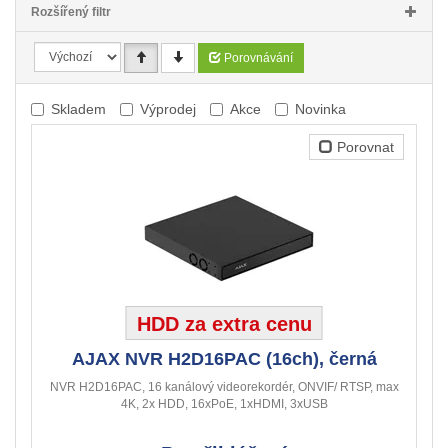
Rozšířený filtr
Porovnávání
Skladem
Výprodej
Akce
Novinka
Porovnat
HDD za extra cenu
AJAX NVR H2D16PAC (16ch), černá
NVR H2D16PAC, 16 kanálový videorekordér, ONVIF/ RTSP, max
4K, 2x HDD, 16xPoE, 1xHDMI, 3xUSB