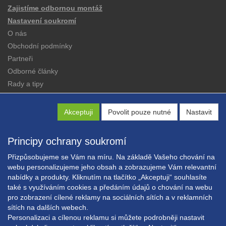
Zajistíme odbornou montáž
Nastavení soukromí
O nás
Obchodní podmínky
Partneři
Odborné články
Rady a tipy
Katalogy
Kontakt
Akceptuji
Povolit pouze nutné
Nastavit
Principy ochrany soukromí
Přizpůsobujeme se Vám na míru. Na základě Vašeho chování na
webu personalizujeme jeho obsah a zobrazujeme Vám relevantní
nabídky a produkty. Kliknutím na tlačítko „Akceptuji“ souhlasíte
Copyright © EXPRESS ALARM Czech s.r.o.
také s využíváním cookies a předáním údajů o chování na webu
Powered by
ABRA E-shop
pro zobrazení cílené reklamy na sociálních sítích a v reklamních
sítích na dalších webech.
Personalizaci a cílenou reklamu si můžete podrobněji nastavit