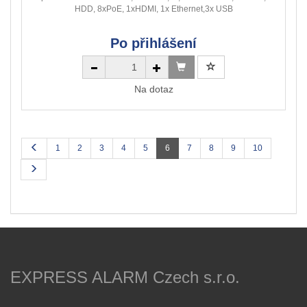
HDD, 8xPoE, 1xHDMI, 1x Ethernet,3x USB
Po přihlášení
Na dotaz
1
2
3
4
5
6
7
8
9
10
EXPRESS ALARM Czech s.r.o.