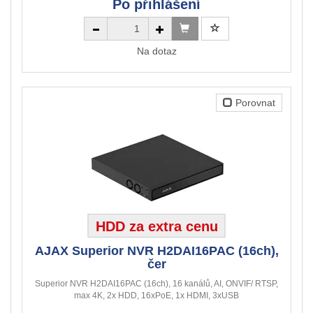
Po přihlášení
Na dotaz
Porovnat
HDD za extra cenu
AJAX Superior NVR H2DAI16PAC (16ch),
čer
Superior NVR H2DAI16PAC (16ch), 16 kanálů, AI, ONVIF/ RTSP,
max 4K, 2x HDD, 16xPoE, 1x HDMI, 3xUSB