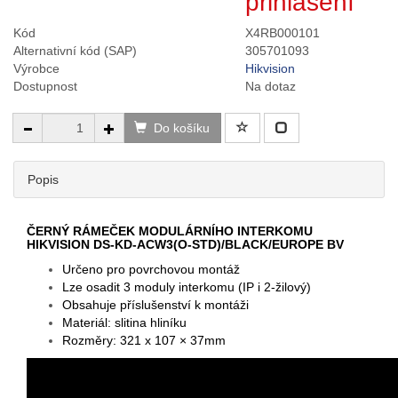
přihlášení
Kód
X4RB000101
Alternativní kód (SAP)
305701093
Výrobce
Hikvision
Dostupnost
Na dotaz
Do košíku
Popis
ČERNÝ RÁMEČEK MODULÁRNÍHO INTERKOMU
HIKVISION DS-KD-ACW3(O-STD)/BLACK/EUROPE BV
Určeno pro povrchovou montáž
Lze osadit 3 moduly interkomu (IP i 2-žilový)
Obsahuje příslušenství k montáži
Materiál: slitina hliníku
Rozměry: 321 x 107 × 37mm