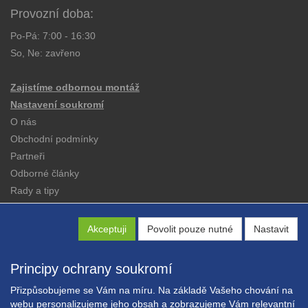
Provozní doba:
Po-Pá: 7:00 - 16:30
So, Ne: zavřeno
Zajistíme odbornou montáž
Nastavení soukromí
O nás
Obchodní podmínky
Partneři
Odborné články
Rady a tipy
Katalogy
Kontakt
Akceptuji
Povolit pouze nutné
Nastavit
Principy ochrany soukromí
Přizpůsobujeme se Vám na míru. Na základě Vašeho chování na
webu personalizujeme jeho obsah a zobrazujeme Vám relevantní