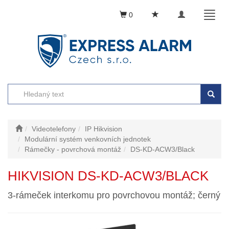
Toggle
Toggl
0
navigation
naviga
Videotelefony
IP Hikvision
Modulární systém venkovních jednotek
Rámečky - povrchová montáž
DS-KD-ACW3/Black
HIKVISION DS-KD-ACW3/BLACK
3-rámeček interkomu pro povrchovou montáž; černý