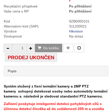
Recyklační příspěvek
Po přihlášení
Vaše cena s RP
Po přihlášení
Kód
9ZB0000101
Alternativní kód (SAP)
311200021
Výrobce
Hikvision
Dostupnost
Na dotaz
Do košíku
PRODEJ UKONČEN
Popis
Systém složený z fixní termální kamery a 2MP PTZ
kamery schopný detekovat osoby nebo automobily termální
kamerou a následně je sledovat standardní PTZ kamerou.
Zařízení poskytuje inteligentní detekci pohyblivých cílů s
účinnou detekcí člověka až do vzdáleností 255 m a vozidla