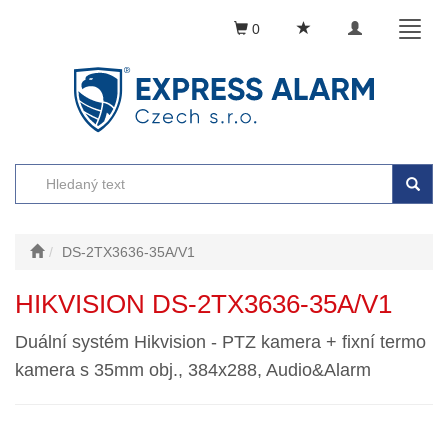
Toggle
Toggl
0
navigation
naviga
DS-2TX3636-35A/V1
HIKVISION DS-2TX3636-35A/V1
Duální systém Hikvision - PTZ kamera + fixní termo
kamera s 35mm obj., 384x288, Audio&Alarm