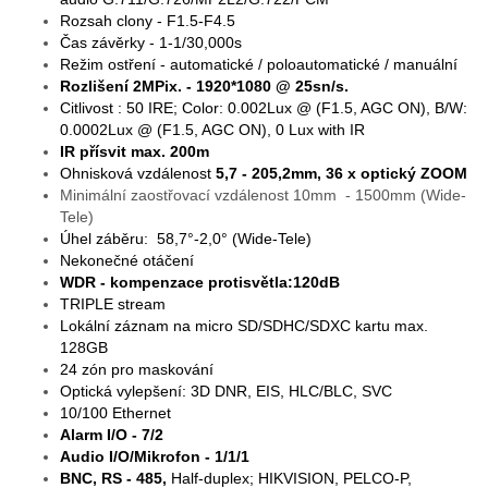
Rozsah clony - F1.5-F4.5
Čas závěrky - 1-1/30,000s
Režim ostření - automatické / poloautomatické / manuální
Rozlišení 2MPix. - 1920*1080 @ 25sn/s.
Citlivost : 50 IRE; Color: 0.002Lux @ (F1.5, AGC ON), B/W:
0.0002Lux @ (F1.5, AGC ON), 0 Lux with IR
IR přísvit max. 200m
Ohnisková vzdálenost
5,7 - 205,2mm,
36 x optický ZOOM
Minimální zaostřovací vzdálenost 10mm - 1500mm (Wide-
Tele)
Úhel záběru: 58,7°-2,0° (Wide-Tele)
Nekonečné otáčení
WDR - kompenzace protisvětla:120dB
TRIPLE stream
Lokální záznam na micro SD/SDHC/SDXC kartu max.
128GB
24 zón pro maskování
Optická vylepšení: 3D DNR, EIS, HLC/BLC, SVC
10/100 Ethernet
Alarm I/O - 7/2
Audio I/O/Mikrofon - 1/1/1
BNC, RS - 485,
Half-duplex; HIKVISION, PELCO-P,