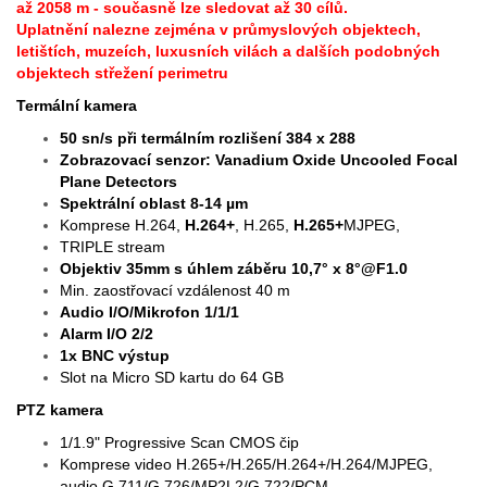
až 2058 m - současně lze sledovat až 30 cílů.
Uplatnění nalezne zejména v průmyslových objektech,
letištích, muzeích, luxusních vilách a dalších podobných
objektech střežení perimetru
Termální kamera
50 sn/s při termálním rozlišení 384 x 288
Zobrazovací senzor:
Vanadium Oxide Uncooled Focal
Plane Detectors
Spektrální oblast 8-14 µm
Komprese H.264,
H.264+
, H.265,
H.265+
MJPEG,
TRIPLE stream
Objektiv 35mm s úhlem záběru 10,7° x 8°@F1.0
Min. zaostřovací vzdálenost 40 m
Audio I/O/Mikrofon 1/1/1
Alarm I/O 2/2
1x BNC výstup
Slot na Micro SD kartu do 64 GB
PTZ kamera
1/1.9" Progressive Scan CMOS čip
Komprese video H.265+/H.265/H.264+/H.264/MJPEG,
audio G.711/G.726/MP2L2/G.722/PCM