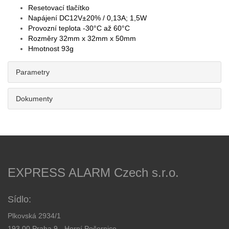
Resetovací tlačítko
Napájení DC12V±20% / 0,13A; 1,5W
Provozní teplota -30°C až 60°C
Rozměry 32mm x 32mm x 50mm
Hmotnost 93g
Parametry
Dokumenty
EXPRESS ALARM Czech s.r.o.
Sídlo:
Plkovská 2934/1
193 00 Praha 9 - Horní Počernice