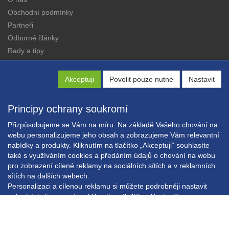
Obchodní podmínky
Partneři
Odborné články
Rady a tipy
Katalogy
Kontakt
Akceptuji
Povolit pouze nutné
Nastavit
Principy ochrany soukromí
Přizpůsobujeme se Vám na míru. Na základě Vašeho chování na
webu personalizujeme jeho obsah a zobrazujeme Vám relevantní
nabídky a produkty. Kliknutím na tlačítko „Akceptuji“ souhlasíte
Copyright © EXPRESS ALARM Czech s.r.o.
také s využíváním cookies a předáním údajů o chování na webu
Powered by
ABRA E-shop
pro zobrazení cílené reklamy na sociálních sítích a v reklamních
sítích na dalších webech.
Personalizaci a cílenou reklamu si můžete podrobněji nastavit
nebo kdykoli vypnout po kliknutí na tlačítko „Nastavit“.