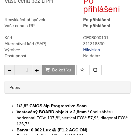
Po
Vaše cena bez DPH
přihlášení
Recyklační příspěvek
Po přihlášení
Vaše cena s RP
Po přihlášení
Kód
CE0B000101
Alternativní kód (SAP)
311318330
Výrobce
Hikvision
Dostupnost
Na dotaz
Do košíku
Popis
1/2,8" CMOS čip Progressive Scan
Vestavěný BOARD objektiv 2,8mm
/ úhel záběru
horizontal FOV: 107,8°, vertical FOV: 57,9°, diagonal FOV:
126,7°
Barva: 0,002 Lux @ (F1.2 AGC ON)