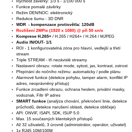
Rychlost závěrky: 1/3 s - 1/100 000 s
Funkce pomalé závěrky
Režim DEN/NOC: elektronický
Redukce šumu - 3D DNR
WDR - kompenzace protisvětla: 120dB
Rozlišení 2MPix (1920 x 1080) @ při 50 sn/s
Komprese H.265+
/ H.265 / H264+ / H.264 / MJPEG
Audio IN/OUT- 1/1
ROI - 1 konfigurovatelná zóna pro hlavní, vedlejší a třetí
stream
Triple STREAM - tři nezávislé streamy
Nastavení obrazu: rotate mode, sytost, jas, kontrast, ostrost
Přepínání do nočního režimu: automaticky / podle plánu
Alarmové funkce (detekce pohybu, tamper alarm, konflikt IP
adres, neoprávněný přístup)
Funkce zrcadlení obrazu, ochrana heslem, privátní masky,
vodoznak, Filtr IP adres
SMART funkce
(analýza chování, překročení linie, detekce
průchodů, detekce narušení oblasti, detekce obličeje)
API: ONVIF, ISAPI, SDK, ISUP 5:0
Max. 15 současných klientských přístupů
Až 32 uživatelů, 3 úrovně (administrátor, operátor, uživatel)
1x RJ45 10M/100M