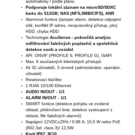
automaticky / podle plánu
Podporuje lokální záznam na microSD/SDXC
kartu do 512GB; NAS (NFS,SMB/CIFS), ANR
Alarmové funkce (tamper alarm, detekce odpojení
sítě, konflikt IP adres, neoprávněný přístup, plný
HDD, chyba HDD
Technologie
AcuSense
- pokročilá analýza
odfiltrování falešných poplachů a spolehlivá
detekce osob a vozidel
API: ONVIF (PROFILE S, PROFILE G), ISAPI
Max. 6 současných klientských přístupů
Až 32 uživatelů, 3 úrovně (administrátor, operátor,
uživatel)
Resetovací tlačítko
1 RJ45 10/100 Ethernet
AUDIO IN/OUT - 1/1
ALARM IN/OUT - 1/1
SMART funkce (detekce pohybu ve zvolené
oblasti, překročení linie, detekce vystoupení z
oblasti, filtr falešných alarmů)
Napájení 12VDC±25% / 0,88 A; 10,5 W nebo PoE
(802.3af, class 3)/ 12,5W
Krytí IP67, IK10