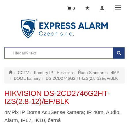
Toggle
Toggl
0
navigation
naviga
CCTV
Kamery IP - Hikvision
Řada Standard
4MP
DOME kamery
DS-2CD2746G2HT-IZS(2.8-12)/eF/BLK
HIKVISION DS-2CD2746G2HT-
IZS(2.8-12)/EF/BLK
4MPix IP Dome AcuSense kamera; IR 40m, Audio,
Alarm, IP67, IK10, černá