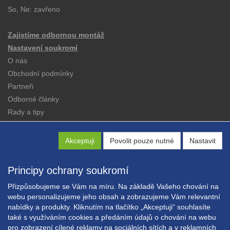
So, Ne: zavřeno
Zajistíme odbornou montáž
Nastavení soukromí
O nás
Obchodní podmínky
Partneři
Odborné články
Rady a tipy
Katalogy
Kontakt
Akceptuji
Povolit pouze nutné
Nastavit
Principy ochrany soukromí
Přizpůsobujeme se Vám na míru. Na základě Vašeho chování na
webu personalizujeme jeho obsah a zobrazujeme Vám relevantní
nabídky a produkty. Kliknutím na tlačítko „Akceptuji“ souhlasíte
Copyright © EXPRESS ALARM Czech s.r.o.
také s využíváním cookies a předáním údajů o chování na webu
Powered by
ABRA E-shop
pro zobrazení cílené reklamy na sociálních sítích a v reklamních