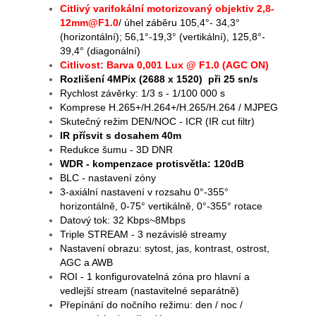
Citlivý varifokální motorizovaný objektiv 2,8-
12mm@F1.0
/ úhel záběru 105,4°- 34,3°
(horizontální); 56,1°-19,3° (vertikální), 125,8°-
39,4° (diagonální)
Citlivost: Barva 0,001 Lux @ F1.0 (AGC ON)
Rozlišení 4MPix (2688 x 1520) při 25 sn/s
Rychlost závěrky: 1/3 s - 1/100 000 s
Komprese H.265+/H.264+/H.265/H.264 / MJPEG
Skutečný režim DEN/NOC - ICR (IR cut filtr)
IR přísvit s dosahem 40m
Redukce šumu - 3D DNR
WDR - kompenzace protisvětla: 120dB
BLC - nastavení zóny
3-axiální nastavení v rozsahu 0°-355°
horizontálně, 0-75° vertikálně, 0°-355° rotace
Datový tok: 32 Kbps~8Mbps
Triple STREAM - 3 nezávislé streamy
Nastavení obrazu: sytost, jas, kontrast, ostrost,
AGC a AWB
ROI - 1 konfigurovatelná zóna pro hlavní a
vedlejší stream (nastavitelné separátně)
Přepínání do nočního režimu: den / noc /