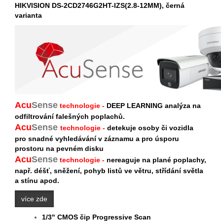
HIKVISION DS-2CD2746G2HT-IZS(2.8-12MM), černá
varianta
Acu
Sense
technologie -
DEEP LEARNING analýza na
odfiltrování falešných poplachů.
Acu
Sense
technologie -
detekuje osoby či vozidla
pro snadné vyhledávání v záznamu a pro úsporu
prostoru na pevném disku
Acu
S
ense
technologie -
nereaguje na plané poplachy,
např. déšť, sněžení, pohyb listů ve větru, střídání světla
a stínu apod.
více zde
1/3" CMOS čip Progressive Scan