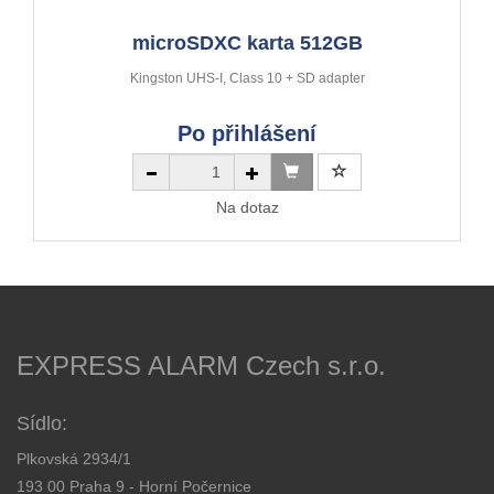
microSDXC karta 512GB
Kingston UHS-I, Class 10 + SD adapter
Po přihlášení
Na dotaz
EXPRESS ALARM Czech s.r.o.
Sídlo:
Plkovská 2934/1
193 00 Praha 9 - Horní Počernice