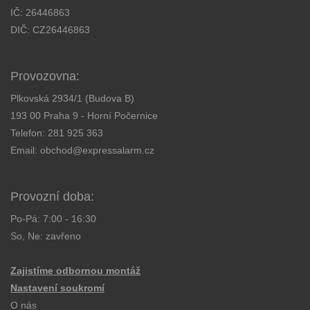
IČ: 26446863
DIČ: CZ26446863
Provozovna:
Plkovská 2934/1 (Budova B)
193 00 Praha 9 - Horní Počernice
Telefon:
281 925 363
Email:
obchod@expressalarm.cz
Provozní doba:
Po-Pá: 7:00 - 16:30
So, Ne: zavřeno
Zajistíme odbornou montáž
Nastavení soukromí
O nás