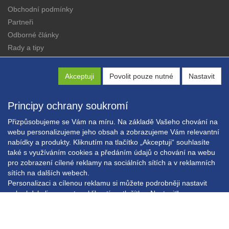
Obchodní podmínky
Partneři
Odborné články
Rady a tipy
Katalogy
Kontakt
Akceptuji
Povolit pouze nutné
Nastavit
Principy ochrany soukromí
Přizpůsobujeme se Vám na míru. Na základě Vašeho chování na
webu personalizujeme jeho obsah a zobrazujeme Vám relevantní
nabídky a produkty. Kliknutím na tlačítko „Akceptuji“ souhlasíte
Copyright © EXPRESS ALARM Czech s.r.o.
také s využíváním cookies a předáním údajů o chování na webu
Powered by
ABRA E-shop
pro zobrazení cílené reklamy na sociálních sítích a v reklamních
sítích na dalších webech.
Personalizaci a cílenou reklamu si můžete podrobněji nastavit
nebo kdykoli vypnout po kliknutí na tlačítko „Nastavit“.