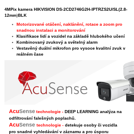
4MPix kamera HIKVISION
DS-2CD2746G2H-IPTRZS2U/SL(2.8-
12mm
)
BLK
Motorizované otáčení, naklánění, rotace a zoom pro
snadnou instalaci a monitorování
Klasifikace lidí a vozidel na základě hlubokého učení
Kombinovaný zvukový a světelný alarm
Vestavěný duální mikrofon pro vysoce kvalitní zvuk v
reálném čase
Acu
Sense
technologie -
DEEP LEARNING analýza na
odfiltrování falešných poplachů.
Acu
Sense
technologie -
detekuje osoby či vozidla
pro snadné vyhledávání v záznamu a pro úsporu