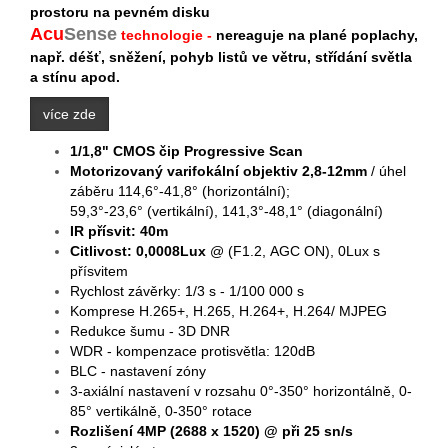
prostoru na pevném disku
Acu
S
ense
technologie -
nereaguje na plané poplachy,
např. déšť, sněžení, pohyb listů ve větru, střídání světla
a stínu apod.
více zde
1/1,8" CMOS čip Progressive Scan
Motorizovaný varifokální objektiv 2,8-12mm
/ úhel
záběru 114,6°-41,8° (horizontální);
59,3°-23,6° (vertikální), 141,3°-48,1° (diagonální)
IR přísvit: 40m
Citlivost: 0,0008Lux
@ (F1.2, AGC ON), 0Lux s
přísvitem
Rychlost závěrky: 1/3 s - 1/100 000 s
Komprese H.265+, H.265, H.264+, H.264/ MJPEG
Redukce šumu - 3D DNR
WDR - kompenzace protisvětla: 120dB
BLC - nastavení zóny
3-axiální nastavení v rozsahu 0°-350° horizontálně, 0-
85° vertikálně, 0-350° rotace
Rozlišení 4MP (2688 x 1520) @ při 25 sn/s