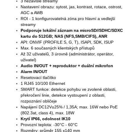
3 nezávislé streamy
Nastavení obrazu: sytost, jas, kontrast, rotace, ostrost,
AGC a AWB
ROI - 1 konfigurovatelná zóna pro hlavní a vedlejší
streamy
Podporuje lokální záznam na microSD//SDHC/SDXC
kartu do 512GB; NAS (NFS,SMB/CIFS), ANR
API: ONVIF (PROFILE S, G, T), ISAPI, SDK, ISUP
Max. 6 současných klientských přístupů
Až 32 uživatelů, 3 úrovně (administrátor, operátor,
uživatel)
Audio IN/OUT + reproduktor + duální mikrofon
Alarm IN/OUT
Resetovací tlačítko
1 RJ45 10/100 Ethernet
SMART funkce: detekce pohybu ve zvolené oblasti,
překročení linie, detekce vystoupení z oblasti,
rozpoznání obličeje
Napájení DC12V±25% / 1,35A; max. 16W nebo PoE
(802.3at, class 4), max. 18W
Krytí IP66, odolnost IK10
Provozní teplota: -30°C - 60°C
Rozměry: průměr 155 x140 mm