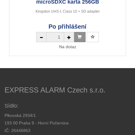
microSDXC karta 256GB
Kingston UHS-I, Class 10 + SD adapter
Po přihlášení
Na dotaz
EXPRESS ALARM Czech s.r.o.
Sídlo:
Plkovská 2934/1
193 00 Praha 9 - Horní Počernice
IČ: 26446863