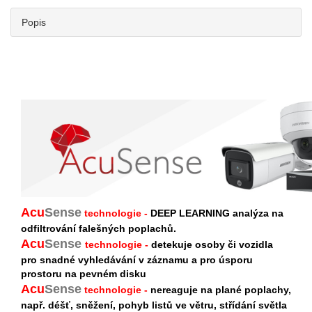
Popis
Acu
Sense
technologie -
DEEP LEARNING analýza na
odfiltrování falešných poplachů.
Acu
Sense
technologie -
detekuje osoby či vozidla
pro snadné vyhledávání v záznamu a pro úsporu
prostoru na pevném disku
Acu
S
ense
technologie -
nereaguje na plané poplachy,
např. déšť, sněžení, pohyb listů ve větru, střídání světla