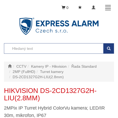
Toggle
Toggl
0
navigation
naviga
CCTV
Kamery IP - Hikvision
Řada Standard
2MP (FullHD)
Turret kamery
DS-2CD1327G2H-LIU(2.8mm)
HIKVISION DS-2CD1327G2H-
LIU(2.8MM)
2MPix IP Turret Hybrid ColorVu kamera; LED/IR
30m, mikrofon, IP67