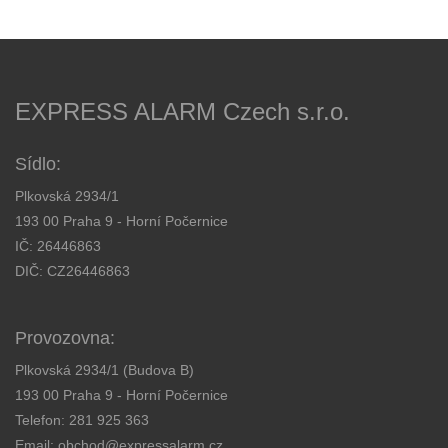
EXPRESS ALARM Czech s.r.o.
Sídlo:
Plkovská 2934/1
193 00 Praha 9 - Horní Počernice
IČ: 26446863
DIČ: CZ26446863
Provozovna:
Plkovská 2934/1 (Budova B)
193 00 Praha 9 - Horní Počernice
Telefon:
281 925 363
Email:
obchod@expressalarm.cz