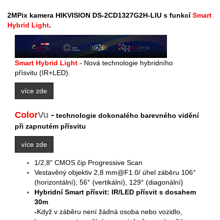
2MPix kamera HIKVISION
DS-2CD1327G2H-LIU
s funkcí
Smart
Hybrid Light
.
Smart Hybrid Light
-
Nová technologie hybridního
přísvitu (IR+LED).
více zde
Color
V
u
-
technologie
dokonalého barevného vidění
při zapnutém přísvitu
více zde
1/2,8" CMOS čip Progressive Scan
Vestavěný objektiv 2,8 mm@F1.0/ úhel záběru 106°
(horizontální); 56° (vertikální), 129° (diagonální)
Hybridní Smart přísvit: IR/LED přísvit s dosahem
30m
-
Když v záběru není žádná osoba nebo vozidlo,