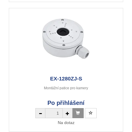
EX-1280ZJ-S
Montážní patice pro kamery
Po přihlášení
Na dotaz