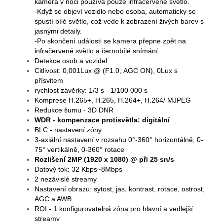
kamera v noci používá pouze infračervené světlo.
-Když se objeví vozidlo nebo osoba, automaticky se
spustí bílé světlo, což vede k zobrazení živých barev s
jasnými detaily.
-Po skončení události se kamera přepne zpět na
infračervené světlo a černobílé snímání.
Detekce osob a vozidel
Citlivost: 0,001Lux
@ (F1.0, AGC ON), 0Lux s
přísvitem
rychlost závěrky: 1/3 s - 1/100 000 s
Komprese H.265+, H.265, H.264+, H.264/ MJPEG
Redukce šumu - 3D DNR
WDR - kompenzace protisvětla: digitální
BLC - nastavení zóny
3-axiální nastavení v rozsahu 0°-360° horizontálně, 0-
75° vertikálně, 0-360° rotace
Rozlišení 2MP (1920 x 1080) @ při 25 sn/s
Datový tok: 32 Kbps~8Mbps
2 nezávislé streamy
Nastavení obrazu: sytost, jas, kontrast, rotace, ostrost,
AGC a AWB
ROI - 1 konfigurovatelná zóna pro hlavní a vedlejší
streamy