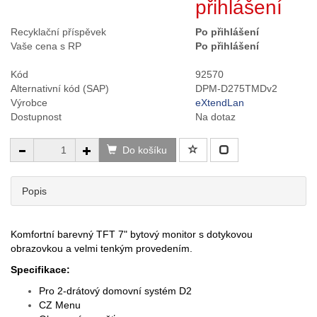
přihlášení
Recyklační příspěvek
Po přihlášení
Vaše cena s RP
Po přihlášení
Kód
92570
Alternativní kód (SAP)
DPM-D275TMDv2
Výrobce
eXtendLan
Dostupnost
Na dotaz
Do košíku
Popis
Komfortní barevný TFT 7" bytový monitor s dotykovou
obrazovkou a velmi tenkým provedením.
Specifikace:
Pro 2-drátový domovní systém D2
CZ Menu