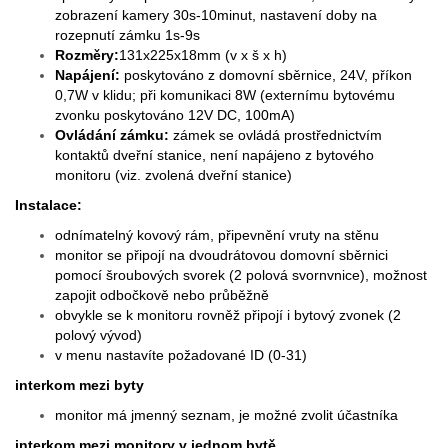
zobrazení kamery 30s-10minut, nastavení doby na
rozepnutí zámku 1s-9s
Rozměry:
131x225x18mm (v x š x h)
Napájení:
poskytováno z domovní sběrnice, 24V, příkon
0,7W v klidu; při komunikaci 8W (externímu bytovému
zvonku poskytováno 12V DC, 100mA)
Ovládání zámku:
zámek se ovládá prostřednictvím
kontaktů dveřní stanice, není napájeno z bytového
monitoru (viz. zvolená dveřní stanice)
Instalace:
odnímatelný kovový rám, připevnění vruty na stěnu
monitor se připojí na dvoudrátovou domovní sběrnici
pomocí šroubových svorek (2 polová svornvnice), možnost
zapojit odbočkově nebo průběžně
obvykle se k monitoru rovněž připojí i bytový zvonek (2
polový vývod)
v menu nastavíte požadované ID (0-31)
interkom mezi byty
monitor má jmenný seznam, je možné zvolit účastníka
interkom mezi monitory v jednom bytě