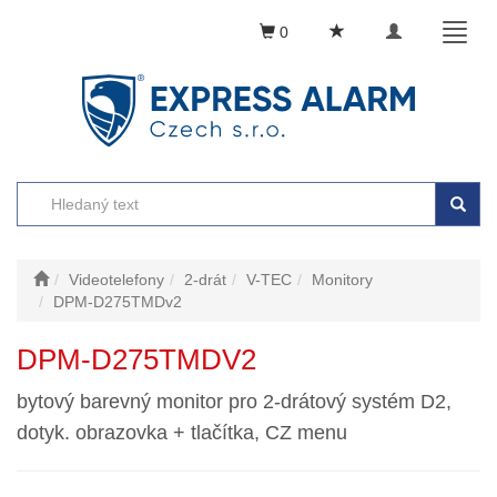
Toggle
Toggl
0
navigation
naviga
Videotelefony
2-drát
V-TEC
Monitory
DPM-D275TMDv2
DPM-D275TMDV2
bytový barevný monitor pro 2-drátový systém D2,
dotyk. obrazovka + tlačítka, CZ menu