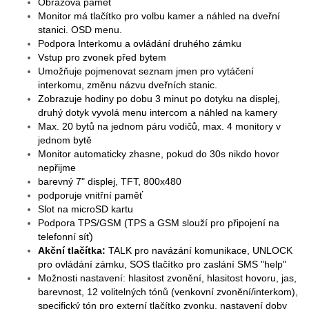
Obrazová paměť
Monitor má tlačítko pro volbu kamer a náhled na dveřní
stanici. OSD menu.
Podpora Interkomu a ovládání druhého zámku
Vstup pro zvonek před bytem
Umožňuje pojmenovat seznam jmen pro vytáčení
interkomu, změnu názvu dveřních stanic.
Zobrazuje hodiny po dobu 3 minut po dotyku na displej,
druhý dotyk vyvolá menu intercom a náhled na kamery
Max. 20 bytů na jednom páru vodičů, max. 4 monitory v
jednom bytě
Monitor automaticky zhasne, pokud do 30s nikdo hovor
nepřijme
barevný 7" displej, TFT, 800x480
podporuje vnitřní paměť
Slot na microSD kartu
Podpora TPS/GSM
(TPS a GSM slouží pro připojení na
telefonní síť)
Akční tlačítka:
TALK pro navázání komunikace, UNLOCK
pro ovládání zámku, SOS tlačítko pro zaslání SMS "help"
Možnosti nastavení: hlasitost zvonění, hlasitost hovoru, jas,
barevnost, 12 volitelných tónů (venkovní zvonění/interkom),
specifický tón pro externí tlačítko zvonku, nastavení doby