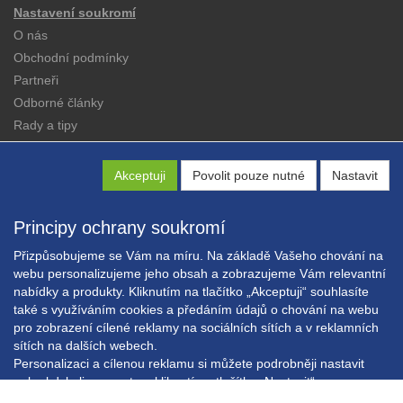
Nastavení soukromí
O nás
Obchodní podmínky
Partneři
Odborné články
Rady a tipy
Katalogy
Kontakt
Akceptuji
Povolit pouze nutné
Nastavit
Principy ochrany soukromí
Přizpůsobujeme se Vám na míru. Na základě Vašeho chování na
webu personalizujeme jeho obsah a zobrazujeme Vám relevantní
nabídky a produkty. Kliknutím na tlačítko „Akceptuji“ souhlasíte
Copyright © EXPRESS ALARM Czech s.r.o.
také s využíváním cookies a předáním údajů o chování na webu
Powered by
ABRA E-shop
pro zobrazení cílené reklamy na sociálních sítích a v reklamních
sítích na dalších webech.
Personalizaci a cílenou reklamu si můžete podrobněji nastavit
nebo kdykoli vypnout po kliknutí na tlačítko „Nastavit“.