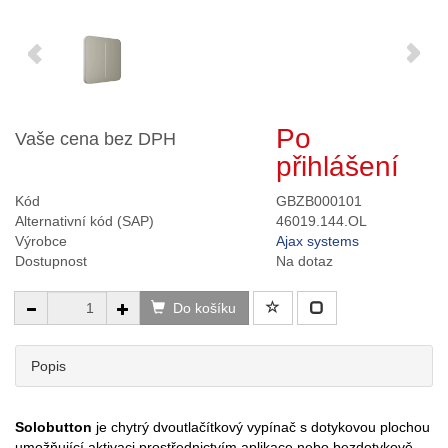
Po
Vaše cena bez DPH
přihlášení
Kód
GBZB000101
Alternativní kód (SAP)
46019.144.OL
Výrobce
Ajax systems
Dostupnost
Na dotaz
Do košíku
Popis
Solobutton
je chytrý dvoutlačítkový vypínač s dotykovou plochou
umožňující aktivaci prostřednictvím aplikace nebo bezdotykově