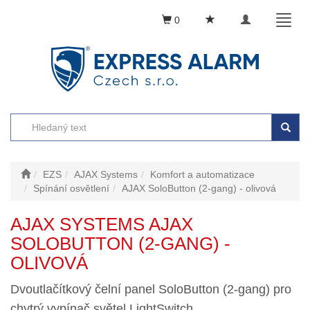
Toggle
Toggl
0
navigation
naviga
EZS
AJAX Systems
Komfort a automatizace
Spínání osvětlení
AJAX SoloButton (2-gang) - olivová
AJAX SYSTEMS AJAX
SOLOBUTTON (2-GANG) -
OLIVOVÁ
Dvoutlačítkový čelní panel SoloButton (2-gang) pro
chytrý vypínač světel LightSwitch.