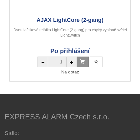
AJAX LightCore (2-gang)
Dvoutlačítkové relátko LightCore (2-gang) pro chytrý vypínač světel
LightSwitch
Po přihlášení
Na dotaz
EXPRESS ALARM Czech s.r.o.
Sídlo: