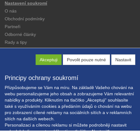
Nastavení soukromí
O nás
Obchodní podmínky
Partneři
Odborné články
Rady a tipy
Katalogy
Kontakt
Akceptuji
Povolit pouze nutné
Nastavit
Principy ochrany soukromí
Přizpůsobujeme se Vám na míru. Na základě Vašeho chování na
webu personalizujeme jeho obsah a zobrazujeme Vám relevantní
nabídky a produkty. Kliknutím na tlačítko „Akceptuji“ souhlasíte
Copyright © EXPRESS ALARM Czech s.r.o.
také s využíváním cookies a předáním údajů o chování na webu
Powered by
ABRA E-shop
pro zobrazení cílené reklamy na sociálních sítích a v reklamních
sítích na dalších webech.
Personalizaci a cílenou reklamu si můžete podrobněji nastavit
nebo kdykoli vypnout po kliknutí na tlačítko „Nastavit“.