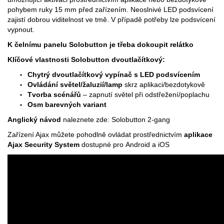
pohybem ruky 15 mm před zařízením. Neoslnivé LED podsvícení
zajistí dobrou viditelnost ve tmě. V případě potřeby lze podsvícení
vypnout.
K čelnímu panelu
Solobutton
je třeba dokoupit relátko
Klíčové vlastnosti Solobutton dvoutlačítkový:
Chytrý dvoutlačítkový vypínač s LED podsvícením
Ovládání světel/žaluzií/lamp
skrz aplikaci/bezdotykově
Tvorba scénářů
– zapnutí světel při odstřežení/poplachu
Osm barevných variant
Anglický návod
naleznete zde:
Solobutton 2-gang
Zařízení Ajax můžete pohodlně ovládat prostřednictvím
aplikace
Ajax Security System
dostupné pro
Android
a
iOS