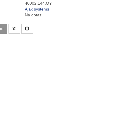
46002.144.OY
Ajax systems
Na dotaz
ku