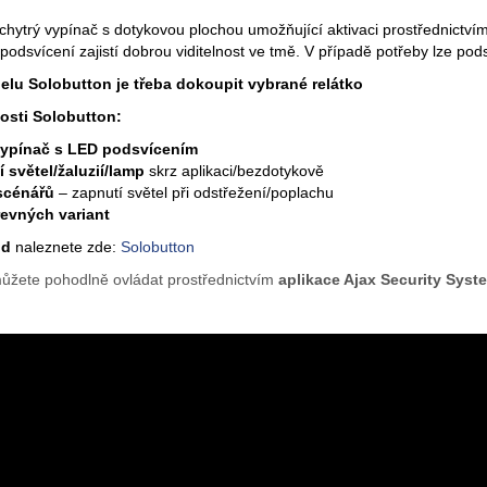
 chytrý vypínač s dotykovou plochou umožňující aktivaci prostřednict
odsvícení zajistí dobrou viditelnost ve tmě. V případě potřeby lze po
nelu
Solobutton
je třeba dokoupit vybrané relátko
nosti Solobutton:
vypínač s LED podsvícením
 světel/žaluzií/lamp
skrz aplikaci/bezdotykově
scénářů
– zapnutí světel při odstřežení/poplachu
evných variant
od
naleznete zde:
Solobutton
můžete pohodlně ovládat prostřednictvím
aplikace Ajax Security Sys