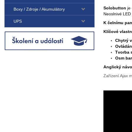
Solobutton
je
Boxy / Zdroje / Akumulátory
Neoslnivé LED p
UPS
K čelnímu pa
Klíčové vlast
Chytrý 
Ovládání
Tvorba 
Osm bar
Anglický náv
Zařízení Ajax 