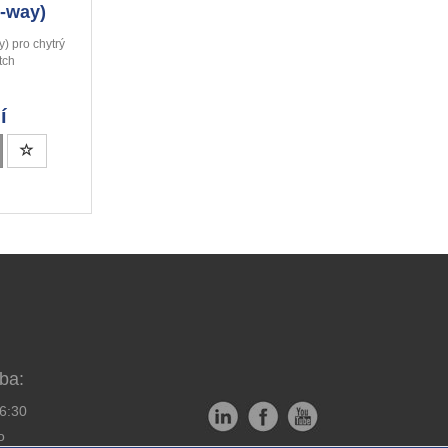
-way)
y) pro chytrý
tch
í
ba:
16:30
o