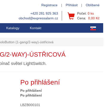
Registrace
|
Přihlásit
|
Oblíbené
+420 281 925 363
Počet:
0 ks
obchod@expressalarm.cz
Cena:
0,00 Kč
Katalogy
Kontakt
oloButton (1-gang/2-way)-ústřicová
G/2-WAY)-ÚSTŘICOVÁ
pínač světel LightSwitch.
Po přihlášení
Po přihlášení
Po přihlášení
LBZB000101