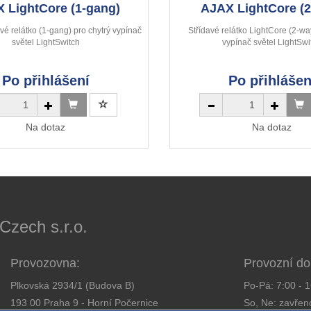
 LightCore (1-gang)
AJAX LightCore (2
vé relátko (1-gang) pro chytrý vypínač
Střídavé relátko LightCore (2-wa
světel LightSwitch
vypínač světel LightSwi
Po přihlášení
Po přihlášen
Na dotaz
Na dotaz
ech s.r.o.
Provozovna:
Provozní do
Plkovská 2934/1 (Budova B)
Po-Pá: 7:00 - 
193 00 Praha 9 - Horní Počernice
So, Ne: zavřen