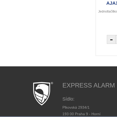
AJAX
Jednotlačítko
EXPRESS ALARM Cz
Sídlo:
Plkovská 2934/1
193 00 Praha 9 - Horní