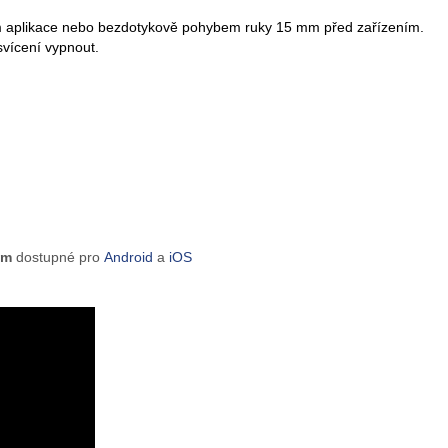
vím aplikace nebo bezdotykově pohybem ruky 15 mm před zařízením.
dsvícení vypnout.
tem
dostupné pro
Android
a
iOS