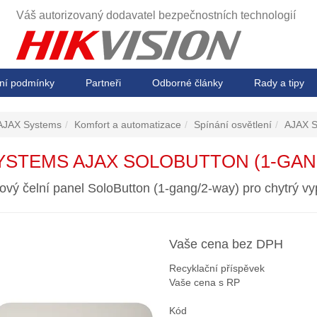
Váš autorizovaný dodavatel
bezpečnostních technologií
ní podmínky
Partneři
Odborné články
Rady a tipy
AJAX Systems
Komfort a automatizace
Spínání osvětlení
AJAX S
YSTEMS AJAX SOLOBUTTON (1-GAN
ový čelní panel SoloButton (1-gang/2-way) pro chytrý vy
Vaše cena bez DPH
Recyklační příspěvek
Vaše cena s RP
Kód