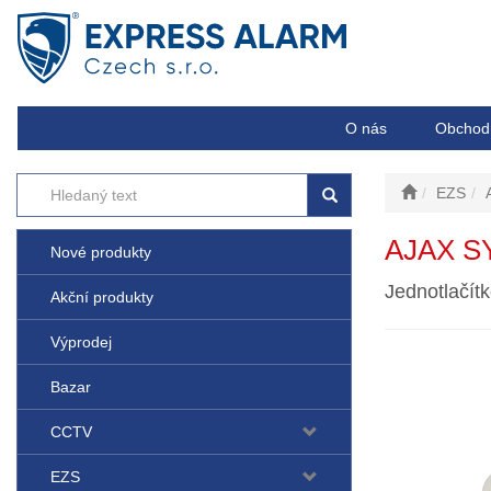
O nás
Obchod
EZS
AJAX S
Nové produkty
Jednotlačítk
Akční produkty
Výprodej
Bazar
CCTV
EZS