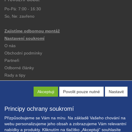
Po-Pá: 7:00 - 16:30
So, Ne: zavřeno
Zajistíme odbornou montáž
Nastavení soukromí
O nás
Obchodní podmínky
Partneři
Odborné články
Rady a tipy
Katalogy
Kontakt
Akceptuji
Povolit pouze nutné
Nastavit
Principy ochrany soukromí
Přizpůsobujeme se Vám na míru. Na základě Vašeho chování na
webu personalizujeme jeho obsah a zobrazujeme Vám relevantní
nabídky a produkty. Kliknutím na tlačítko „Akceptuji“ souhlasíte
Copyright © EXPRESS ALARM Czech s.r.o.