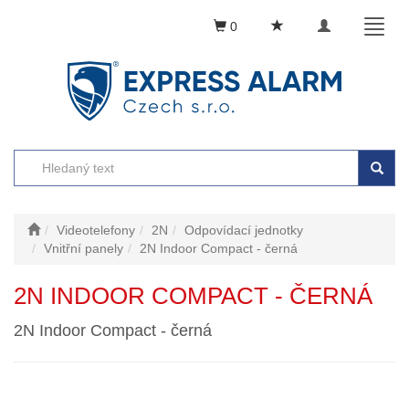
Toggle
Toggl
0
navigation
naviga
Videotelefony
2N
Odpovídací jednotky
Vnitřní panely
2N Indoor Compact - černá
2N INDOOR COMPACT - ČERNÁ
2N Indoor Compact - černá