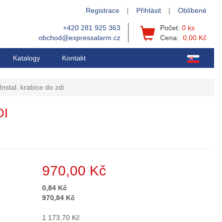
Registrace
|
Přihlásit
|
Oblíbené
+420 281 925 363
Počet:
0 ks
obchod@expressalarm.cz
Cena:
0,00 Kč
Katalogy
Kontakt
nstal. krabice do zdi
DI
970,00 Kč
0,84 Kč
970,84 Kč
1 173,70 Kč