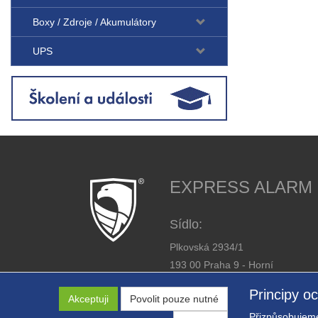
Boxy / Zdroje / Akumulátory
UPS
EXPRESS ALARM Cz
Sídlo:
Plkovská 2934/1
193 00 Praha 9 - Horní
Počernice
Principy o
Akceptuji
Povolit pouze nutné
IČ: 26446863
Přizpůsobujeme