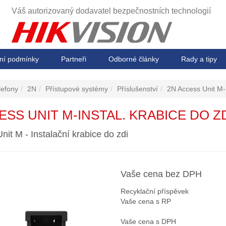
Váš autorizovaný dodavatel
bezpečnostních technologií
ní podmínky
Partneři
Odborné články
Rady a tipy
lefony
2N
Přístupové systémy
Příslušenství
2N Access Unit M-I
ESS UNIT M-INSTAL. KRABICE DO Z
it M - Instalační krabice do zdi
Vaše cena bez DPH
Recyklační příspěvek
Vaše cena s RP
Vaše cena s DPH