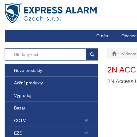
O nás
Obchod
Videote
2N ACC
Nové produkty
2N Access Un
Akční produkty
Výprodej
Bazar
CCTV
EZS