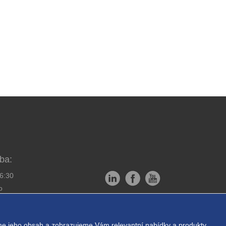
ba:
16:30
o
Copyright © EXPRESS ALARM
bornou montáž
Czech s.r.o.
e jeho obsah a zobrazujeme Vám relevantní nabídky a produkty.