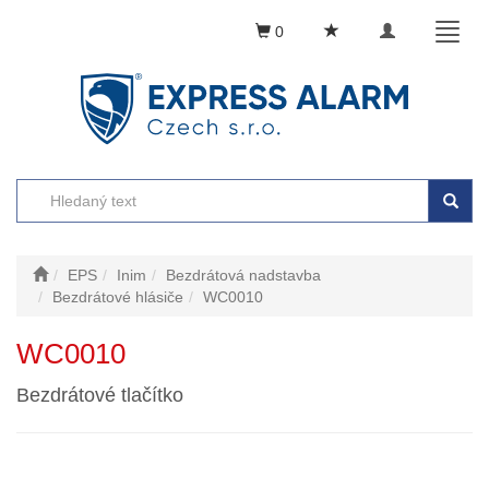
Toggle
Toggl
0
navigation
naviga
EPS
Inim
Bezdrátová nadstavba
Bezdrátové hlásiče
WC0010
WC0010
Bezdrátové tlačítko