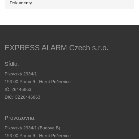
Dokumenty
EXPRESS ALARM Czech s.r.o.
Sídlo:
Plkovská 2934/1
193 00 Praha 9 - Horní Počernice
IČ: 26446863
DIČ: CZ26446863
Provozovna:
Plkovská 2934/1 (Budova B)
193 00 Praha 9 - Horní Počernice