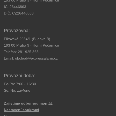
193 00 Praha 9 - Horní Počernice
IČ: 26446863
DIČ: CZ26446863
Provozovna:
Plkovská 2934/1 (Budova B)
193 00 Praha 9 - Horní Počernice
Telefon:
281 925 363
Email:
obchod@expressalarm.cz
Provozní doba:
Po-Pá: 7:00 - 16:30
So, Ne: zavřeno
Zajistíme odbornou montáž
Nastavení soukromí