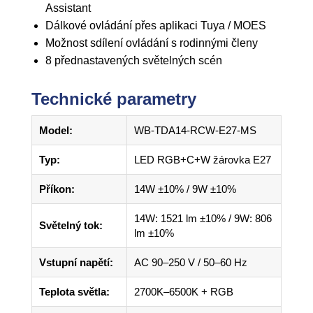
Assistant
Dálkové ovládání přes aplikaci Tuya / MOES
Možnost sdílení ovládání s rodinnými členy
8 přednastavených světelných scén
Technické parametry
Model:
WB-TDA14-RCW-E27-MS
Typ:
LED RGB+C+W žárovka E27
Příkon:
14W ±10% / 9W ±10%
14W: 1521 lm ±10% / 9W: 806
Světelný tok:
lm ±10%
Vstupní napětí:
AC 90–250 V / 50–60 Hz
Teplota světla:
2700K–6500K + RGB