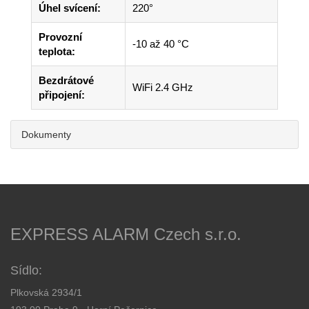
Úhel svícení:
220°
Provozní
-10 až 40 °C
teplota:
Bezdrátové
WiFi 2.4 GHz
připojení:
Dokumenty
EXPRESS ALARM Czech s.r.o.
Sídlo:
Plkovská 2934/1