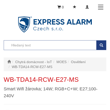
Toggle
Toggl
0
navigation
naviga
Chytrá domácnost - IoT
MOES
Osvětlení
WB-TDA14-RCW-E27-MS
WB-TDA14-RCW-E27-MS
Smart Wifi žárovka; 14W; RGB+C+W; E27;100-
240V