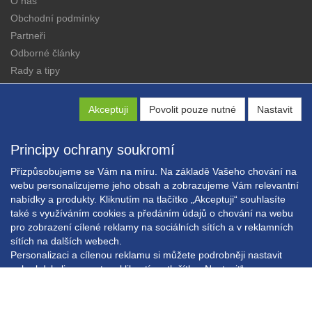
O nás
Obchodní podmínky
Partneři
Odborné články
Rady a tipy
Katalogy
Kontakt
Akceptuji
Povolit pouze nutné
Nastavit
Principy ochrany soukromí
Přizpůsobujeme se Vám na míru. Na základě Vašeho chování na
webu personalizujeme jeho obsah a zobrazujeme Vám relevantní
nabídky a produkty. Kliknutím na tlačítko „Akceptuji“ souhlasíte
Copyright © EXPRESS ALARM Czech s.r.o.
také s využíváním cookies a předáním údajů o chování na webu
Powered by
ABRA E-shop
pro zobrazení cílené reklamy na sociálních sítích a v reklamních
sítích na dalších webech.
Personalizaci a cílenou reklamu si můžete podrobněji nastavit
nebo kdykoli vypnout po kliknutí na tlačítko „Nastavit“.