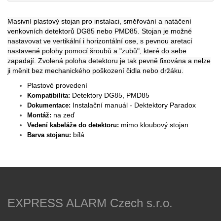
Masivní plastový stojan pro instalaci, směřování a natáčení
venkovních detektorů DG85 nebo PMD85. Stojan je možné
nastavovat ve vertikální i horizontální ose, s pevnou aretací
nastavené polohy pomocí šroubů a "zubů", které do sebe
zapadají. Zvolená poloha detektoru je tak pevně fixována a nelze
ji měnit bez mechanického poškození čidla nebo držáku.
Plastové provedení
Detektory DG85, PMD85
Kompatibilita:
Instalační manuál - Dektektory Paradox
Dokumentace:
na zeď
Montáž:
mimo kloubový stojan
Vedení kabeláže do detektoru:
bílá
Barva stojanu:
EXPRESS ALARM Czech s.r.o.