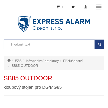
Toggle
Toggl
0
navigation
naviga
EZS
Infrapasivní detektory
Příslušenství
SB85 OUTDOOR
SB85 OUTDOOR
kloubový stojan pro DG/MG85