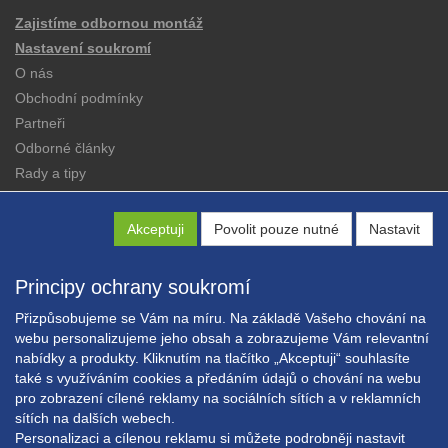
Zajistíme odbornou montáž
Nastavení soukromí
O nás
Obchodní podmínky
Partneři
Odborné články
Rady a tipy
Katalogy
Kontakt
Akceptuji
Povolit pouze nutné
Nastavit
Principy ochrany soukromí
Přizpůsobujeme se Vám na míru. Na základě Vašeho chování na
webu personalizujeme jeho obsah a zobrazujeme Vám relevantní
Copyright © EXPRESS ALARM Czech s.r.o.
nabídky a produkty. Kliknutím na tlačítko „Akceptuji“ souhlasíte
také s využíváním cookies a předáním údajů o chování na webu
Powered by
ABRA E-shop
pro zobrazení cílené reklamy na sociálních sítích a v reklamních
sítích na dalších webech.
Personalizaci a cílenou reklamu si můžete podrobněji nastavit