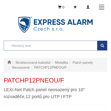
Toggle
Toggl
0
navigation
naviga
Strukturovaná kabeláž
Metalika
Patch panely
Neosazené
PATCHP12PNEOU/F
PATCHP12PNEOU/F
LEXI-Net Patch panel neosazený pro 10"
rozvaděče,12 portů pro UTP i FTP