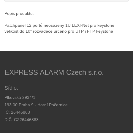
Popis produktu:
Patchpanel 12 portů neosazený 1U LEXI-Net pro keystone
velikost do 10" rozvaděče určeno pro UTP i FTP keystone
EXPRESS ALARM Czech s.r.o.
Sídlo:
Plkovská 2934/1
193 00 Praha 9 - Horní Počernice
IČ: 26446863
DIČ: CZ26446863