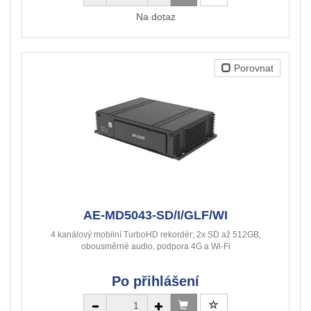
Na dotaz
Porovnat
AE-MD5043-SD/I/GLF/WI
4 kanálový mobilní TurboHD rekordér; 2x SD až 512GB,
obousměrné audio, podpora 4G a Wi-Fi
Po přihlášení