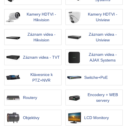
Kamery HDTVI -
Kamery HDTVI -
Hikvision
Uniview
Záznam videa -
Záznam videa -
Hikvision
Uniview
Záznam videa -
Záznam videa - TVT
AJAX Systems
Klávesnice k
Switche+PoE
PTZ+NVR
Encodery + WEB
Routery
servery
Objektivy
LCD Monitory