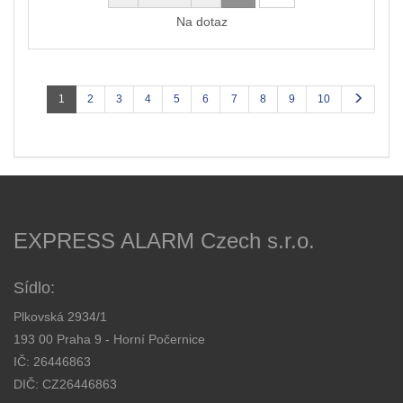
Na dotaz
1
2
3
4
5
6
7
8
9
10
EXPRESS ALARM Czech s.r.o.
Sídlo:
Plkovská 2934/1
193 00 Praha 9 - Horní Počernice
IČ: 26446863
DIČ: CZ26446863