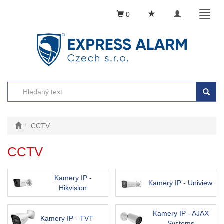
Toggle
Toggl
0
navigation
naviga
CCTV
CCTV
Kamery IP -
Kamery IP - Uniview
Hikvision
Kamery IP - AJAX
Kamery IP - TVT
Systems