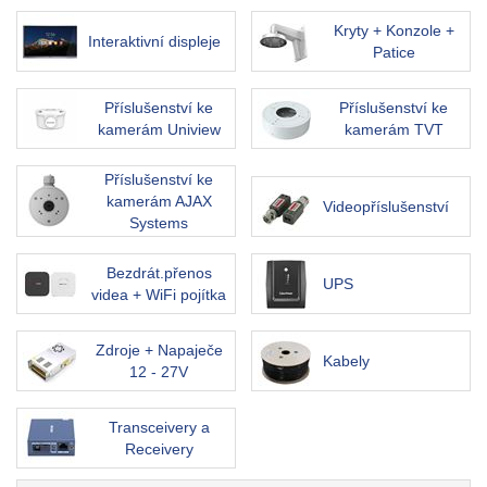
Kryty + Konzole +
Interaktivní displeje
Patice
Příslušenství ke
Příslušenství ke
kamerám Uniview
kamerám TVT
Příslušenství ke
kamerám AJAX
Videopříslušenství
Systems
Bezdrát.přenos
UPS
videa + WiFi pojítka
Zdroje + Napaječe
Kabely
12 - 27V
Transceivery a
Receivery