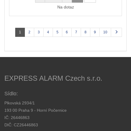
Na dotaz
1
2
3
4
5
6
7
8
9
10
EXPRESS ALARM Czech s.r.o.
Sídlo:
Plkovská 2934/1
193 00 Praha 9 - Horní Počernice
IČ: 26446863
DIČ: CZ26446863