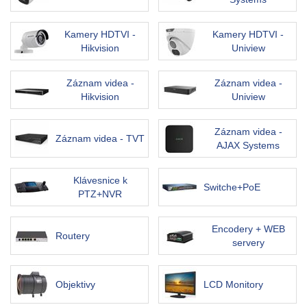
Kamery HDTVI -
Kamery HDTVI -
Hikvision
Uniview
Záznam videa -
Záznam videa -
Hikvision
Uniview
Záznam videa -
Záznam videa - TVT
AJAX Systems
Klávesnice k
Switche+PoE
PTZ+NVR
Encodery + WEB
Routery
servery
Objektivy
LCD Monitory