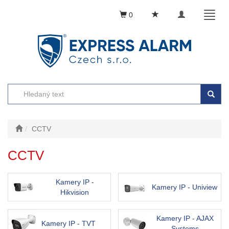
Toggle
Toggl
0
navigation
naviga
CCTV
CCTV
Kamery IP -
Kamery IP - Uniview
Hikvision
Kamery IP - AJAX
Kamery IP - TVT
Systems