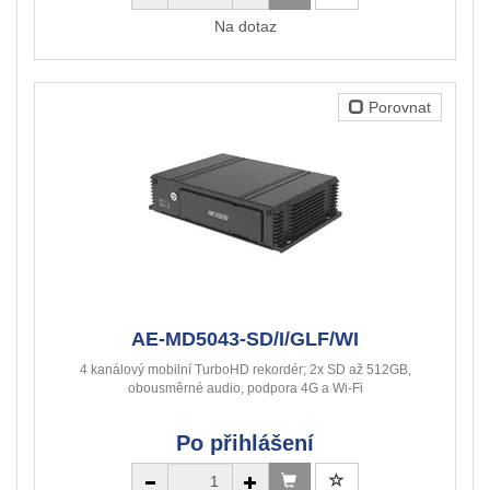
Na dotaz
Porovnat
AE-MD5043-SD/I/GLF/WI
4 kanálový mobilní TurboHD rekordér; 2x SD až 512GB,
obousměrné audio, podpora 4G a Wi-Fi
Po přihlášení