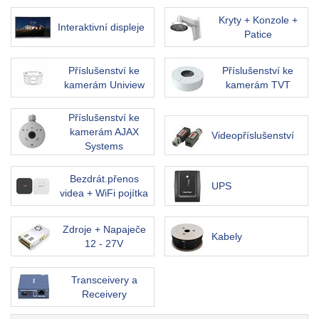
Kryty + Konzole +
Interaktivní displeje
Patice
Příslušenství ke
Příslušenství ke
kamerám Uniview
kamerám TVT
Příslušenství ke
kamerám AJAX
Videopříslušenství
Systems
Bezdrát.přenos
UPS
videa + WiFi pojítka
Zdroje + Napaječe
Kabely
12 - 27V
Transceivery a
Receivery