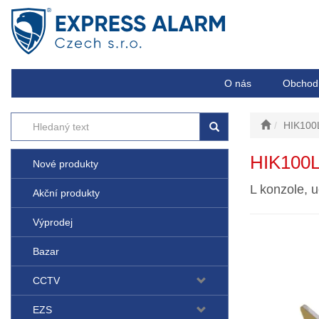
O nás
Obchod
HIK100
HIK100L
Nové produkty
L konzole, 
Akční produkty
Výprodej
Bazar
CCTV
EZS