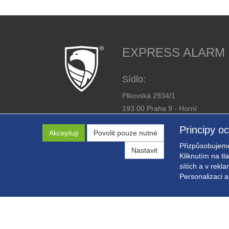
EXPRESS ALARM Cz
Sídlo:
Plkovská 2934/1
193 00 Praha 9 - Horní
Počernice
Principy o
Akceptuji
Povolit pouze nutné
IČ: 26446863
Přizpůsobujeme
DIČ: CZ26446863
Nastavit
Kliknutím na tl
sítích a v rekl
Personalizaci a