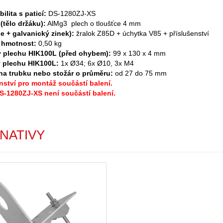
ilita s paticí:
DS-1280ZJ-XS
 (tělo držáku):
AlMg3 plech o tloušťce 4 mm
e + galvanický zinek):
žralok Z85D + úchytka V85 + příslušenství
 hmotnost:
0,50 kg
 plechu HIK100L (před ohybem):
99 x 130 x 4 mm
v plechu HIK100L:
1x Ø34; 6x Ø10, 3x M4
na trubku nebo stožár o průměru:
od 27 do 75 mm
nství pro montáž součástí balení.
S-1280ZJ-XS není součástí balení.
NATIVY