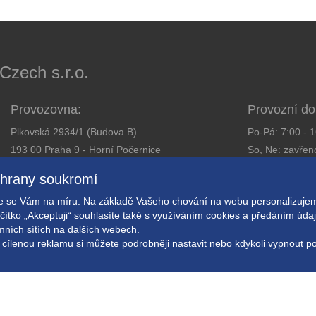
ech s.r.o.
Provozovna:
Provozní do
Plkovská 2934/1 (Budova B)
Po-Pá: 7:00 - 
193 00 Praha 9 - Horní Počernice
So, Ne: zavřen
Telefon:
281 925 363
chrany soukromí
Email:
obchod@expressalarm.cz
Zajistíme od
 se Vám na míru. Na základě Vašeho chování na webu personalizujem
Nastavení so
ačítko „Akceptuji“ souhlasíte také s využíváním cookies a předáním úd
amních sítích na dalších webech.
 cílenou reklamu si můžete podrobněji nastavit nebo kdykoli vypnout po k