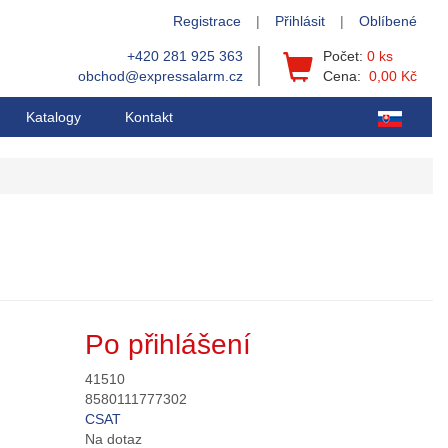
Registrace
|
Přihlásit
|
Oblíbené
+420 281 925 363
Počet:
0 ks
obchod@expressalarm.cz
Cena:
0,00 Kč
Katalogy
Kontakt
Po přihlášení
41510
8580111777302
CSAT
Na dotaz