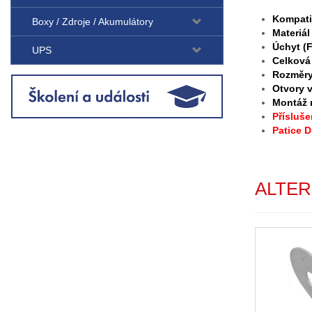
Kompatib
Boxy / Zdroje / Akumulátory
Materiál
Úchyt (F
UPS
Celková
Rozměry
Otvory 
Montáž 
Přísluše
Patice D
CSAT
ALTER