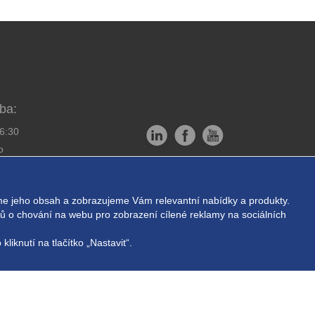
ba:
16:30
o
Copyright © EXPRESS ALARM
bornou montáž
Czech s.r.o.
e jeho obsah a zobrazujeme Vám relevantní nabídky a produkty.
ukromí
Powered by
ABRA E-shop
ajů o chování na webu pro zobrazení cílené reklamy na sociálních
liknutí na tlačítko „Nastavit“.