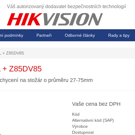
Váš autorizovaný dodavatel
bezpečnostních technologií
ní podmínky
Partneři
Odborné články
Rady a tipy
L + Z85DV85
 + Z85DV85
uchycení na stožár o průměru 27-75mm
Vaše cena bez DPH
Kód
Alternativní kód (SAP)
Výrobce
Dostupnost