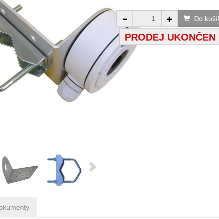
Do koší
PRODEJ UKONČEN
okumenty