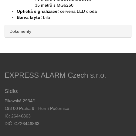
35 metrů s MG6250
Optická signalizace:
červená LED dioda
Barva krytu:
bílá
Dokumenty
EXPRESS ALARM Czech s.r.o.
Sídlo:
Plkovská 2934/1
193 00 Praha 9 - Horní Počernice
IČ: 26446863
DIČ: CZ26446863