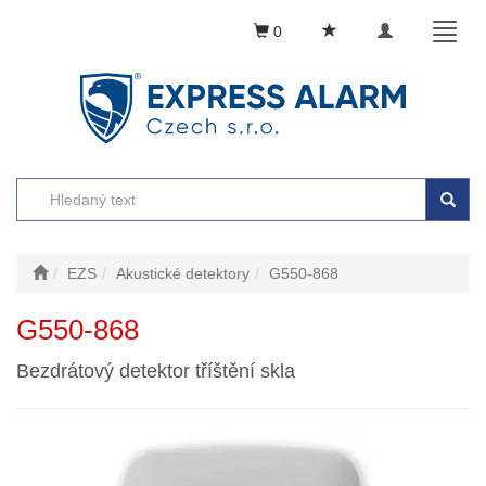
Toggle
Toggl
0
navigation
naviga
EZS
Akustické detektory
G550-868
G550-868
Bezdrátový detektor tříštění skla