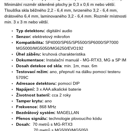
Minimální rozměr skleněné plochy je 0,3 x 0,6 m nebo větší.
Tloušťka skla běžného 2,2 - 6,4 mm, tvrzeného 3,2 - 6,4 mm,
drátového 6,4 mm, laminovaného 3,2 - 6,4 mm. Rozměr místnosti
min. 3 x 3 m nebo větší.
Typ detektoru:
digitální audio
Senzor:
elektretový mikrofon
Kompatibilita:
SP4000/SP65/SP5500/SP6000/SP7000
MG5000/MG5050/MG6250/EVO192
Úhel záběru:
kruhová charakteristika
Dokumentace:
Instalační manuál - MG-RTX3, MG a SP IM
Dosah detekce od skla
: min. 1m, max. 6m
Testovací režim:
ano, přepnutí na dálku pomocí testeru
5709C
Adresace detektoru:
pomocí DIP
Napájení:
3 x AAA alkalické baterie
Životnost baterií:
cca 2 roky
Tamper krytu:
ano
Frekvence:
868 MHz
Bezdrátový systém:
MAGELLAN
Přenos signálu:
technologie plovoucího kódu
Dosah:
70 metrů s MG-RTX3
70 metrů s MG5000/MG5050