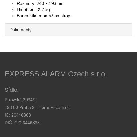
Rozměry: 243 × 193mm
Hmotnost: 2,7 kg
Barva bílá, montáž na strop.
Dokumenty
EXPRESS ALARM Czech s.r.o.
Sídlo:
Plkovská 2934/1
193 00 Praha 9 - Horní Počernice
IČ: 26446863
DIČ: CZ26446863