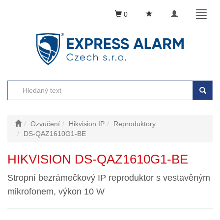
Toggle
Toggl
0
navigation
naviga
Ozvučení
Hikvision IP
Reproduktory
DS-QAZ1610G1-BE
HIKVISION DS-QAZ1610G1-BE
Stropní bezrámečkový IP reproduktor s vestavěným
mikrofonem, výkon 10 W