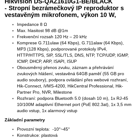
Hikvision DS-QAZ1610G1-BE/BLACK
- Stropní bezrámečkový IP reproduktor s
vestavěným mikrofonem, výkon 10 W,
Impedance 8 Ω
Max. hlasitost 98 dB @1m
Frekvenční rozsah 120 Hz – 20 kHz
Komprese G.711ulaw (64 Kbps), G.711alaw (64 Kbps),
MP3 (128 Kbps), podporované protokoly IPv4,
HTTP/HTTPS, SIP, SSL/TLS, DNS, NTP, TCP/UDP, IGMP,
ICMP, DHCP, ARP, ISAPI, ISUP
Obousměrný přenos zvuku, záznam a přehrávání
zvukových hlášení, vestavěná 64GB paměť (55 GB pro
audio soubory), podpora ovládání přes webové rozhraní,
Hik-Connect, iVMS-4200, HikCentral Professional, Hik-
Partner Pro, NVR, Milestone
Rozhraní: podpora Bluetooth 5.0 (dosah 10 m), 1x RJ-45
10/100M adaptivní Ethernet port (PoE 802.3at), 1x 3,5 mm
audio vstup, 1x alarmový vstup
Základní parametry
Provozní teplota: -10°~45°
Konstrukce: plastová