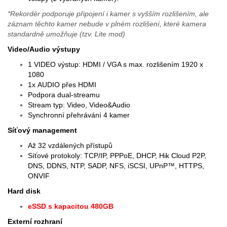
*Rekordér podporuje připojení i kamer s vyšším rozlišením, ale
záznam těchto kamer nebude v plném rozlišení, které kamera
standardně umožňuje (tzv. Lite mod)
Video/Audio výstupy
1 VIDEO výstup: HDMI / VGA s max. rozlišením 1920 x
1080
1x AUDIO přes HDMI
Podpora dual-streamu
Stream typ: Video, Video&Audio
Synchronní přehrávání 4 kamer
Síťový management
Až 32 vzdálených přístupů
Síťové protokoly: TCP/IP, PPPoE, DHCP, Hik Cloud P2P,
DNS, DDNS, NTP, SADP, NFS, iSCSI, UPnP™, HTTPS,
ONVIF
Hard disk
eSSD s kapacitou 480GB
Externí rozhraní