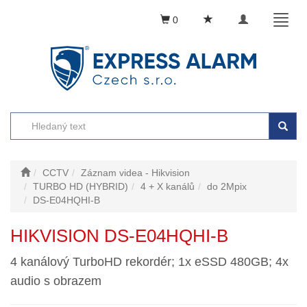
Toggle
Toggl
0
navigation
naviga
CCTV
Záznam videa - Hikvision
TURBO HD (HYBRID)
4 + X kanálů
do 2Mpix
DS-E04HQHI-B
HIKVISION DS-E04HQHI-B
4 kanálový TurboHD rekordér; 1x eSSD 480GB; 4x
audio s obrazem