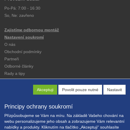
Po-Pá: 7:00 - 16:30
So, Ne: zavřeno
Zajistíme odbornou montáž
Nastavení soukromí
O nás
Obchodní podmínky
Partneři
Odborné články
Rady a tipy
Katalogy
Kontakt
Akceptuji
Povolit pouze nutné
Nastavit
Principy ochrany soukromí
Přizpůsobujeme se Vám na míru. Na základě Vašeho chování na
webu personalizujeme jeho obsah a zobrazujeme Vám relevantní
nabídky a produkty. Kliknutím na tlačítko „Akceptuji“ souhlasíte
Copyright © EXPRESS ALARM Czech s.r.o.