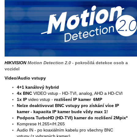
HIK
VISION
Motion Detection 2.0
- pokročilá detekce osob a
vozidel
Video/Audio vstupy
4+1 kanálový hybrid
4x BNC
VIDEO vstup - HD-TVI, analog, AHD a HD-CVI
1x IP
video vstup -
rozlišení IP kamer 6MP
Nelze deaktivovat BNC vstupy pro získání více IP
kamer - kapacita IP kamer bude vždy max 1!
Podpora TurboHD (HD-TVI) kamer do rozlišení 2Mpix*
Komprese H.265+/H.265
Audio IN - po koaxiálním kabelu pro všechny BNC
vstupy
(z vybraných kamer).