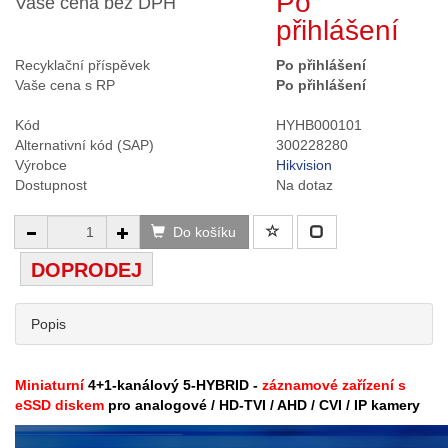
Po
Vaše cena bez DPH
přihlášení
Recyklační příspěvek
Po přihlášení
Vaše cena s RP
Po přihlášení
Kód
HYHB000101
Alternativní kód (SAP)
300228280
Výrobce
Hikvision
Dostupnost
Na dotaz
Do košíku
DOPRODEJ
Popis
Miniaturní
4+1-kanálový 5-HYBRID
-
záznamové zařízení s
eSSD diskem
pro analogové / HD-TVI / AHD
/ CVI
/ IP kamery