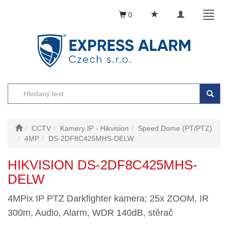
Toggle
Toggl
0
navigation
naviga
CCTV
Kamery IP - Hikvision
Speed Dome (PT/PTZ)
4MP
DS-2DF8C425MHS-DELW
HIKVISION DS-2DF8C425MHS-
DELW
4MPix IP PTZ Darkfighter kamera; 25x ZOOM, IR
300m, Audio, Alarm, WDR 140dB, stěrač