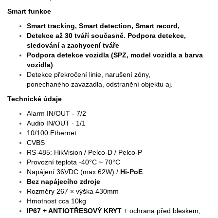
Smart funkce
Smart tracking, Smart detection, Smart record,
Detekce až 30 tváří současně. Podpora detekce,
sledování a zachycení tváře
Podpora detekce vozidla (SPZ, model vozidla a barva
vozidla)
Detekce překročení linie, narušení zóny,
ponechaného zavazadla, odstranění objektu aj.
Technické údaje
Alarm IN/OUT - 7/2
Audio IN/OUT - 1/1
10/100 Ethernet
CVBS
RS-485: HikVision / Pelco-D / Pelco-P
Provozní teplota -40°C ~ 70°C
Napájení 36VDC (max 62W) /
Hi-PoE
Bez napájecího zdroje
Rozměry 267 × výška 430mm
Hmotnost cca 10kg
IP67 + ANTIOTŘESOVÝ KRYT
+ ochrana před bleskem,