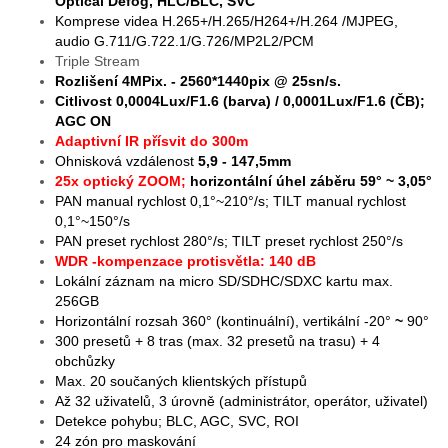
Optical Defog, HLC/BLC, SVC
Komprese videa H.265+/H.265/H264+/H.264 /MJPEG,
audio G.711/G.722.1/G.726/MP2L2/PCM
Triple Stream
Rozlišení 4MPix. - 2560*1440pix @ 25sn/s.
Citlivost 0,0004Lux/F1.6 (barva) / 0,0001Lux/F1.6 (ČB);
AGC ON
Adaptivní IR přísvit do 300m
Ohnisková vzdálenost
5,9 - 147,5mm
25x optický ZOOM;
horizontální úhel
záběru 59° ~ 3,05°
PAN manual rychlost 0,1°~210°/s; TILT manual rychlost
0,1°~150°/s
PAN preset rychlost 280°/s; TILT preset rychlost 250°/s
WDR -kompenzace protisvětla: 140 dB
Lokální záznam na micro SD/SDHC/SDXC kartu max.
256GB
Horizontální rozsah 360° (kontinuální), vertikální -20°
~
90°
300 presetů + 8 tras (max. 32 presetů na trasu) + 4
obchůzky
Max. 20 součaných klientských přístupů
Až 32 uživatelů, 3 úrovně (administrátor, operátor, uživatel)
Detekce pohybu; BLC, AGC, SVC, ROI
24 zón pro maskování