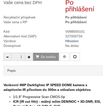
Po
Vaše cena bez DPH
přihlášení
Recyklační příspěvek
Po přihlášení
Vaše cena s RP
Po přihlášení
Kód
V08B000101
Alternativní kód (SAP)
327000734
Výrobce
Hikvision
Dostupnost
Na dotaz
Do košíku
Popis
Venkovní 4MP Darkfighter IP SPEED DOME kamera s
adaptivním IR přísvitem do 300m a stěračem objektivu
1/1.8" Progressive Scan CMOS čip
ICR (IR cut filtr) - reálný režim
DEN/NOC
+ 3D-DNR, EIS,