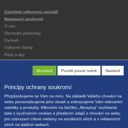
Zajistíme odbornou montáž
Nastavení soukromí
O nás
Obchodní podmínky
Partneři
Odborné články
Rady a tipy
Katalogy
Kontakt
Akceptuji
Povolit pouze nutné
Nastavit
Principy ochrany soukromí
Přizpůsobujeme se Vám na míru. Na základě Vašeho chování na
webu personalizujeme jeho obsah a zobrazujeme Vám relevantní
nabídky a produkty. Kliknutím na tlačítko „Akceptuji“ souhlasíte
Copyright © EXPRESS ALARM Czech s.r.o.
také s využíváním cookies a předáním údajů o chování na webu
Powered by
ABRA E-shop
pro zobrazení cílené reklamy na sociálních sítích a v reklamních
sítích na dalších webech.