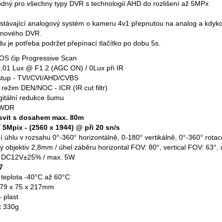
dný pro všechny typy DVR s technologií AHD do rozlišení až 5MPx
 stávající analogový systém o kameru 4v1 přepnutou na analog a kdyk
u nového DVR.
 je potřeba podržet přepínací tlačítko po dobu 5s.
S čip Progressive Scan
t 0,01 Lux @ F1.2 (AGC ON) / 0Lux při IR
stup - TVI/CVI/AHD/CVBS
 režim DEN/NOC - ICR (IR cut filtr)
gitální redukce šumu
í WDR
ísvit s dosahem max. 80m
í 5Mpix - (2560 x 1944) @ při 20 sn/s
í úhlu v rozsahu 0°-360° horizontálně, 0-180° vertikálně, 0°-360° rotac
ý objektiv 2,8mm / úhel záběru horizontal FOV: 80°, vertical FOV: 63°,
í DC12V±25% / max. 5W
7
 teplota -40°C až 60°C
 79 x 75 x 217mm
- plast
t 330g