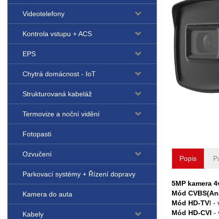
Videotelefony
Kontrola vstupu + ACS
EPS
Chytrá domácnost - IoT
Strukturovaná kabeláž
Termovize a noční vidění
Fotopasti
Ozvučení
Popis
P
Parkovací systémy + Řízení dopravy
5MP kamera 4v
Mód CVBS(An
Kamera do auta
Mód HD-TV
I -
Mód HD-CVI
-
Kabely