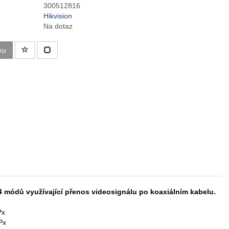
300512816
Hikvision
Na dotaz
ku
 módů využívající přenos videosignálu po koaxiálním kabelu.
Px
Px