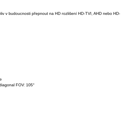
oliv v budoucnosti přepnout na HD rozlišení HD-TVI, AHD nebo HD-
e
 diagonal FOV: 105°