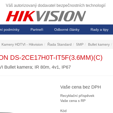
Váš autorizovaný dodavatel
bezpečnostních technologií
ní podmínky
Partneři
Odborné články
Rady a tipy
Kamery HDTVI - Hikvision
Řada Standard
5MP
Bullet kamery
ION DS-2CE17H0T-IT5F(3.6MM)(C)
 Bullet kamera; IR 80m, 4v1, IP67
Vaše cena bez DPH
Recyklační příspěvek
Vaše cena s RP
Kód