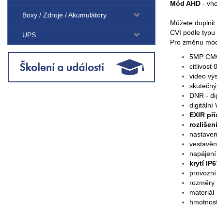
Mód AHD
- vho
Boxy / Zdroje / Akumulátory
Můžete doplnit
CVI podle typ
UPS
Pro změnu módu
5MP CMO
citlivos
video vý
skutečný
DNR - di
digitáln
EXIR př
rozlišen
nastaven
vestavěn
napájen
krytí IP6
provozní
rozměry
materiál 
hmotnos