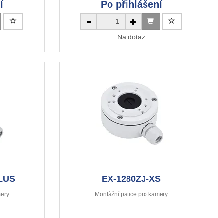
í
Po přihlášení
Na dotaz
PLUS
EX-1280ZJ-XS
mery
Montážní patice pro kamery