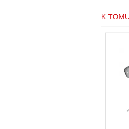
K TOM
M