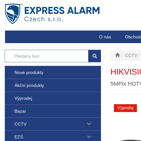
O nás
Obchod
CCTV
HIKVIS
Nové produkty
5MPix HDTVI
Akční produkty
Výprodej
Výprodej
Bazar
CCTV
EZS