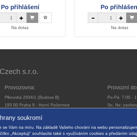
Po přihlášení
Po přihlášen
Na dotaz
Na dotaz
ech s.r.o.
Provozovna:
Provozní do
Plkovská 2934/1 (Budova B)
Po-Pá: 7:00 - 
193 00 Praha 9 - Horní Počernice
So, Ne: zavřen
Telefon:
281 925 363
chrany soukromí
Email:
obchod@expressalarm.cz
Zajistíme od
 se Vám na míru. Na základě Vašeho chování na webu personalizujem
Nastavení so
ačítko „Akceptuji“ souhlasíte také s využíváním cookies a předáním úd