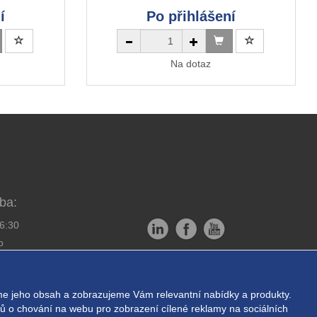
í
Po přihlášení
Na dotaz
ba:
16:30
o
Copyright © EXPRESS ALARM
bornou montáž
Czech s.r.o.
e jeho obsah a zobrazujeme Vám relevantní nabídky a produkty.
ukromí
Powered by
ABRA E-shop
ajů o chování na webu pro zobrazení cílené reklamy na sociálních