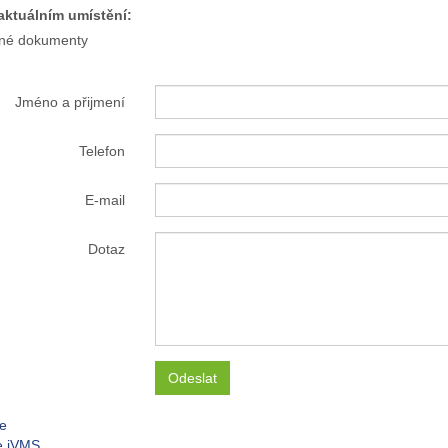
ktuálním umístění:
né dokumenty
Jméno a přijmení
Telefon
E-mail
Dotaz
Odeslat
e
e iVMS