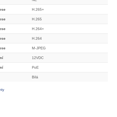
ese
H.265+
ese
H.265
ese
H.264+
ese
H.264
ese
M-JPEG
ní
12VDC
ní
PoE
Bílá
ty