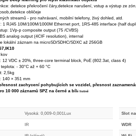
nkce: detekce překročení čáry,detekce narušení, vstup a výstup ze z
 osob,detekce obličeje
ných streamů - pro nahrávaní, mobilní telefony, živý dohled, atd.
: 1 RJ45 10M/100M/1000M Ethernet port, 1RS-485 interface (half duple
stup: 1Vp-p composite output (75 /CVBS)
S analog output (4CIF resolution), internal
je lokální záznam na microSD/SDHC/SDXC až 256GB
P67,IK10
 kov
: 12 VDC ± 20%, three-core terminal block, PoE (802.3at, class 4)
 teplota: - 30°C až + 60 °C
: 2,5kg
: 140 × 351 mm
přesnost zachycení pohybujících se vozidel, přesnost zaznamená
ro 10 000 záznamů SPZ na černé a bíl
é listině
Vysoká: 0,009-0,001Lux
Slot n
IR
WDR
IP (síťové)
Wi-Fi