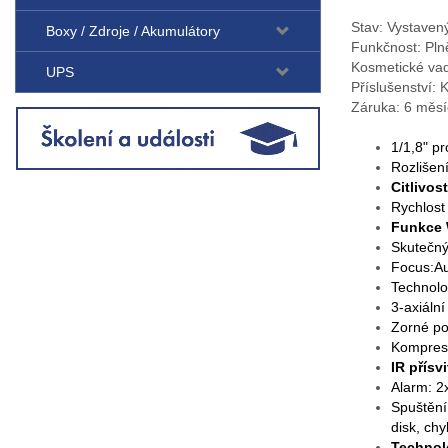
Stav: Vystaven
Boxy / Zdroje / Akumulátory
Funkčnost: Pln
Kosmetické va
UPS
Příslušenství: 
Záruka: 6 měs
1/1,8" p
Rozlišen
Citlivos
Rychlost
Funkce 
Skutečný
Focus:Au
Technolo
3-axiální
Zorné pol
Komprese
IR přísv
Alarm: 2
Spuštění
disk, ch
Technolo