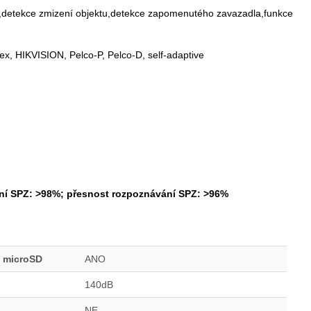
ón,detekce zmizení objektu,detekce zapomenutého zavazadla,funkce
x, HIKVISION, Pelco-P, Pelco-D, self-adaptive
ní SPZ: >98%; přesnost rozpoznávání SPZ: >96%
a microSD
ANO
140dB
NE