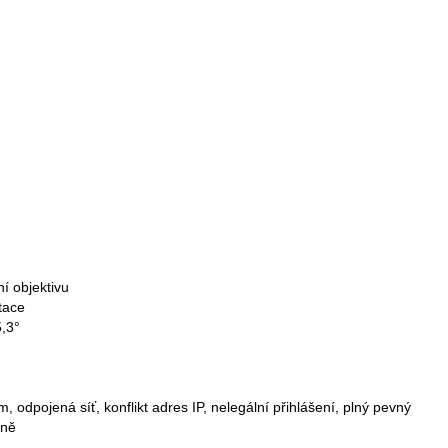
í objektivu
tace
5,3°
odpojená síť, konflikt adres IP, nelegální přihlášení, plný pevný
ině