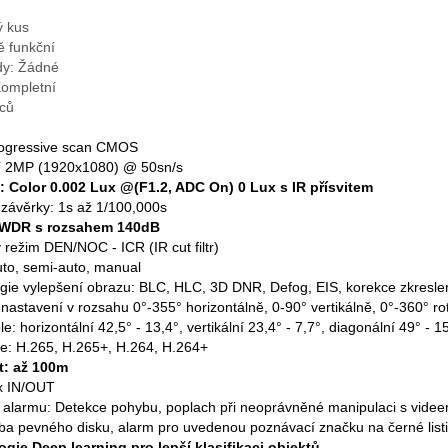
ý kus
ě funkční
dy: Žádné
Kompletní
íců
rogressive scan CMOS
í 2MP (1920x1080) @ 50sn/s
t: Color 0.002 Lux @(F1.2, ADC On) 0 Lux s IR přísvitem
 závěrky: 1s až 1/100,000s
WDR s rozsahem 140dB
 režim DEN/NOC - ICR (IR cut filtr)
to, semi-auto, manual
gie vylepšení obrazu: BLC, HLC, 3D DNR, Defog, EIS, korekce zkreslen
 nastavení v rozsahu 0°-355° horizontálně, 0-90° vertikálně, 0°-360° ro
e: horizontální 42,5° - 13,4°, vertikální 23,4° - 7,7°, diagonální 49° - 1
: H.265, H.265+, H.264, H.264+
it: až 100m
x IN/OUT
 alarmu: Detekce pohybu, poplach při neoprávněné manipulaci s videem, 
yba pevného disku, alarm pro uvedenou poznávací značku na černé list
gie Deep learning pro lepší klasifikaci objektů