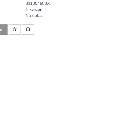
311304680X
Hikvision
Na dotaz
ku