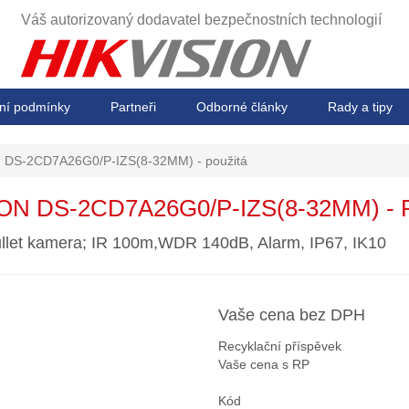
Váš autorizovaný dodavatel
bezpečnostních technologií
ní podmínky
Partneři
Odborné články
Rady a tipy
DS-2CD7A26G0/P-IZS(8-32MM) - použitá
ION DS-2CD7A26G0/P-IZS(8-32MM) -
llet kamera; IR 100m,WDR 140dB, Alarm, IP67, IK10
Vaše cena bez DPH
Recyklační příspěvek
Vaše cena s RP
Kód