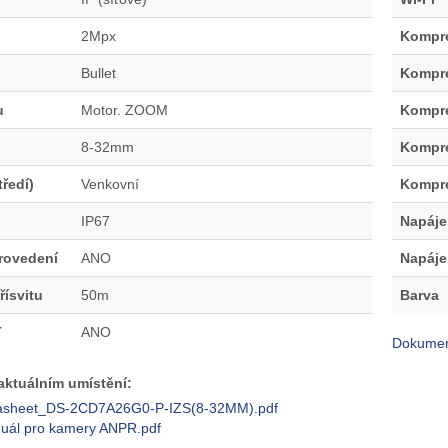
2Mpx
Kompr
Bullet
Kompr
u
Motor. ZOOM
Kompr
8-32mm
Kompr
tředí)
Venkovní
Kompr
IP67
Napáje
rovedení
ANO
Napáje
řísvitu
50m
Barva
T
ANO
Dokumen
ktuálním umístění:
asheet_DS-2CD7A26G0-P-IZS(8-32MM).pdf
uál pro kamery ANPR.pdf