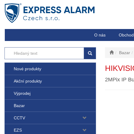
O nás
Obchod
Bazar
HIKVIS
Nové produkty
2MPix IP Bu
Akční produkty
Výprodej
Bazar
CCTV
EZS