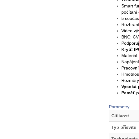
Smart fu
počítaní
5 součas
Rozhraní
Video vý
BNC: CVB
Podporu
Krytí: I
Materiál:
Napájení
Pracovní
Hmotnost
Rozměry
Vysoká 
Paměť p
Parametry
Citlivost
Typ přísvitu
Technologie