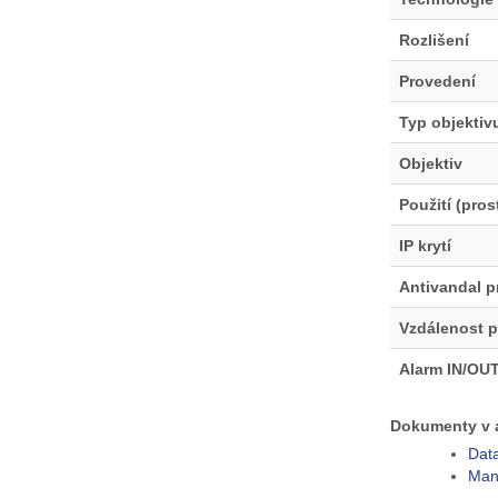
Rozlišení
Provedení
Typ objektiv
Objektiv
Použití (pros
IP krytí
Antivandal p
Vzdálenost p
Alarm IN/OU
Dokumenty v a
Dat
Man