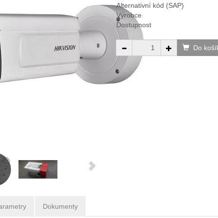
Alternativní kód (SAP)
Výrobce
Dostupnost
Do koší
arametry
Dokumenty