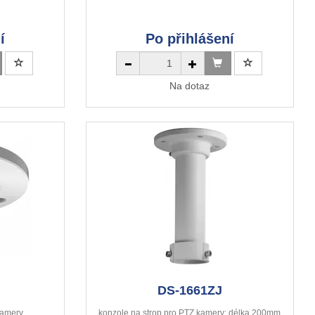
í
Po přihlášení
Na dotaz
DS-1661ZJ
kamery
konzole na strop pro PTZ kamery; délka 200mm