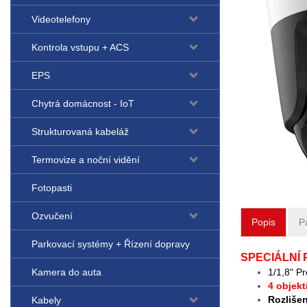
Videotelefony
Kontrola vstupu + ACS
EPS
Chytrá domácnost - IoT
Strukturovaná kabeláž
Termovize a noční vidění
Fotopasti
Ozvučení
Popis
P
Parkovací systémy + Řízení dopravy
SPECIÁLNÍ P
Kamera do auta
1/1,8" P
4 objek
Rozliše
Kabely