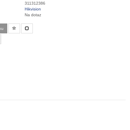
311312386
Hikvision
Na dotaz
ku