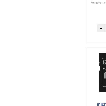
konzole na
mic