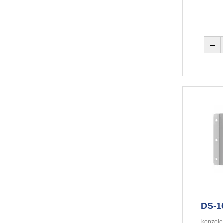
DS-1
konzole