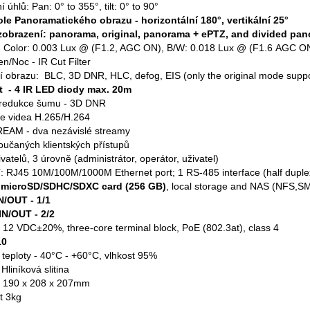
 úhlů: Pan: 0° to 355°, tilt: 0° to 90°
le Panoramatického obrazu - horizontální 180°, vertikální 25°
zobrazení: panorama, original, panorama + ePTZ, and divided pa
st - Color: 0.003 Lux @ (F1.2, AGC ON), B/W: 0.018 Lux @ (F1.6
n/Noc - IR Cut Filter
í obrazu: BLC, 3D DNR, HLC, defog, EIS (only the original mode suppo
it - 4 IR LED diody max. 20m
í redukce šumu - 3D DNR
e videa H.265/H.264
EAM - dva nezávislé streamy
oučaných klientských přístupů
vatelů, 3 úrovně (administrátor, operátor, uživatel)
: RJ45 10M/100M/1000M Ethernet port; 1 RS-485 interface (half duplex
:
microSD/SDHC/SDXC card (256 GB)
, local storage and NAS (NFS,S
N/OUT - 1/1
N/OUT - 2/2
í 12 VDC±20%, three-core terminal block, PoE (802.3at), class 4
10
 teploty - 40°C - +60°C, vlhkost 95%
 Hliníková slitina
 190 x 208 x 207mm
t 3kg