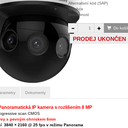
Alternativní kód (SAP)
Výrobce
Dostupnost
Do koší
PRODEJ UKONČEN
arametry
Dokumenty
anoramatická IP kamera s rozlišením 8 MP
rogressive scan CMOS
tivy s pevným ohniskem 6mm
ní 3840 × 2160 @ 25 fps v režimu Panorama