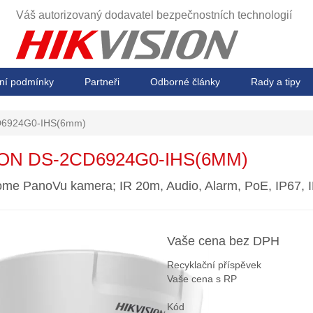
Váš autorizovaný dodavatel
bezpečnostních technologií
ní podmínky
Partneři
Odborné články
Rady a tipy
6924G0-IHS(6mm)
ION DS-2CD6924G0-IHS(6MM)
me PanoVu kamera; IR 20m, Audio, Alarm, PoE, IP67, I
Vaše cena bez DPH
Recyklační příspěvek
Vaše cena s RP
Kód