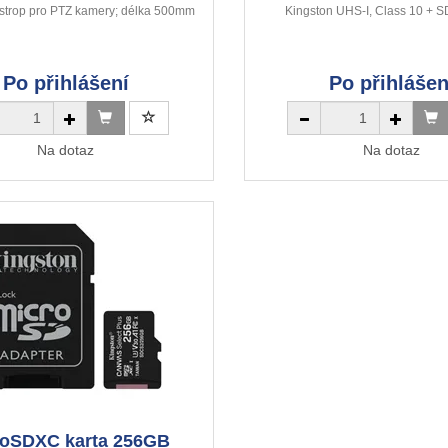
 strop pro PTZ kamery; délka 500mm
Kingston UHS-I, Class 10 + S
Po přihlášení
Po přihlášen
Na dotaz
Na dotaz
roSDXC karta 256GB