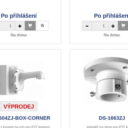
Po přihlášení
Po přihlášen
Na dotaz
Na dotaz
VÝPRODEJ
604ZJ-BOX-CORNER
DS-1663ZJ
 s boxem na roh pro PTZ kamery
adaptér na strop pro PTZ 