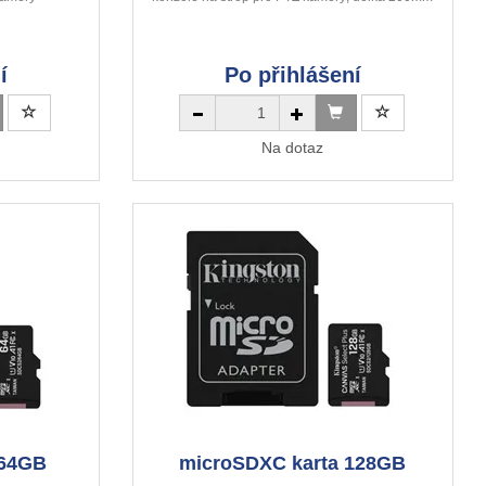
í
Po přihlášení
Na dotaz
 64GB
microSDXC karta 128GB