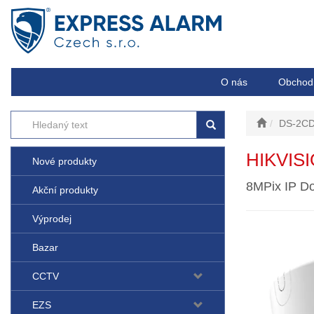
O nás
Obchod
DS-2CD
HIKVIS
Nové produkty
8MPix IP Do
Akční produkty
Výprodej
Bazar
CCTV
EZS