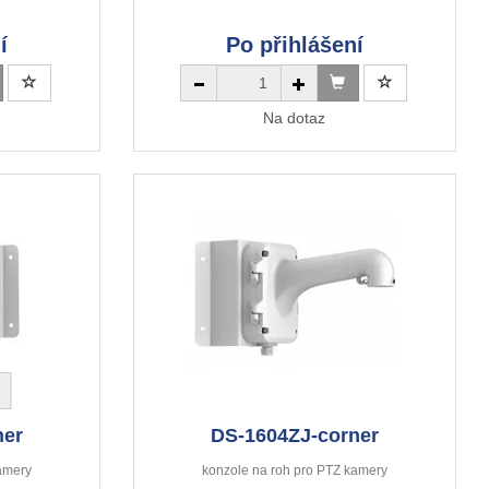
í
Po přihlášení
Na dotaz
ner
DS-1604ZJ-corner
amery
konzole na roh pro PTZ kamery