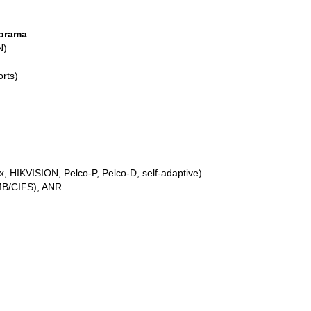
norama
 AGC ON)
rts)
, HIKVISION, Pelco-P, Pelco-D, self-adaptive)
MB/CIFS), ANR