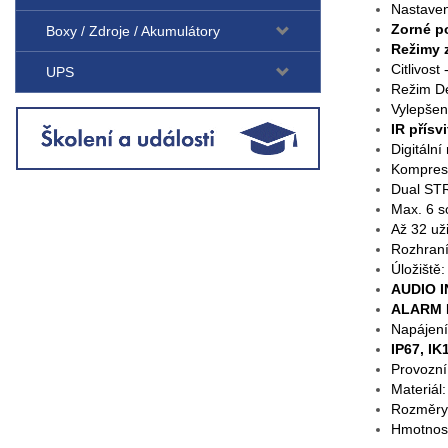
Nastavení
Zorné po
Boxy / Zdroje / Akumulátory
Režimy 
Citlivo
UPS
Režim De
Vylepšen
IR přísv
Digitáln
Kompres
Dual STR
Max. 6 s
Až 32 uži
Rozhraní
Úložiště
AUDIO I
ALARM I
Napájen
IP67, IK
Provozní
Materiál:
Rozměry
Hmotnos