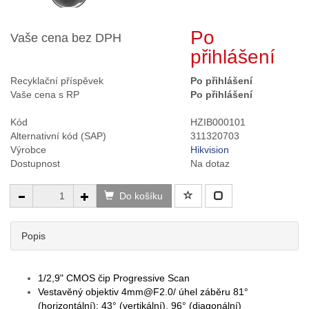
Po
Vaše cena bez DPH
přihlášení
Recyklační příspěvek
Po přihlášení
Vaše cena s RP
Po přihlášení
Kód
HZIB000101
Alternativní kód (SAP)
311320703
Výrobce
Hikvision
Dostupnost
Na dotaz
Do košíku
Popis
1/2,9" CMOS čip Progressive Scan
Vestavěný objektiv 4mm@F2.0/ úhel záběru 81°
(horizontální); 43° (vertikální), 96° (diagonální)