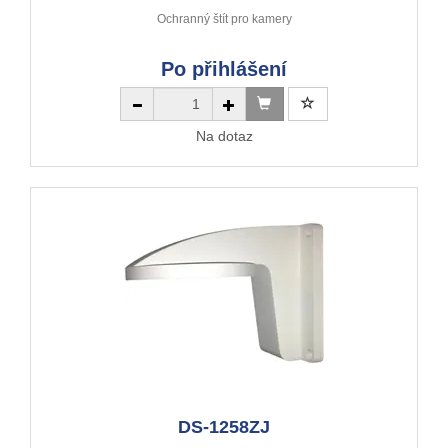
Ochranný štít pro kamery
Po přihlášení
Na dotaz
DS-1258ZJ