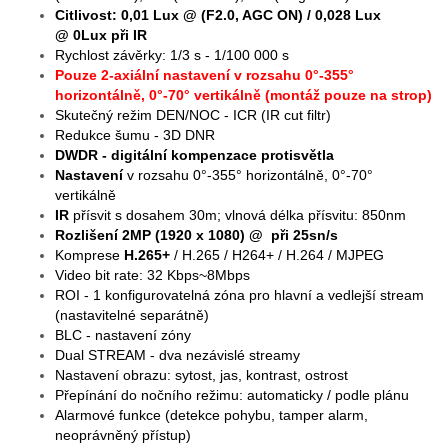
Citlivost: 0,01 Lux @ (F2.0, AGC ON) / 0,028 Lux
@ 0Lux při IR
Rychlost závěrky: 1/3 s - 1/100 000 s
Pouze 2-axiální nastavení v rozsahu 0°-355°
horizontálně, 0°-70° vertikálně (montáž pouze na strop)
Skutečný režim DEN/NOC - ICR (IR cut filtr)
Redukce šumu - 3D DNR
DWDR - digitální kompenzace protisvětla
Nastavení
v rozsahu 0°-355° horizontálně, 0°-70°
vertikálně
IR
přísvit s dosahem 30m; vlnová délka přísvitu: 850nm
Rozlišení 2MP (1920 x 1080) @ při 25sn/s
Komprese
H.265+
/ H.265 / H264+ / H.264 / MJPEG
Video bit rate: 32 Kbps~8Mbps
ROI - 1 konfigurovatelná zóna pro hlavní a vedlejší stream
(nastavitelné separátně)
BLC - nastavení zóny
Dual STREAM - dva nezávislé streamy
Nastavení obrazu: sytost, jas, kontrast, ostrost
Přepínání do nočního režimu: automaticky / podle plánu
Alarmové funkce (detekce pohybu, tamper alarm,
neoprávněný přístup)