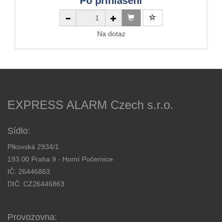
Po přihlášení
Na dotaz
EXPRESS ALARM Czech s.r.o.
Sídlo:
Plkovská 2934/1
193 00 Praha 9 - Horní Počernice
IČ: 26446863
DIČ: CZ26446863
Provozovna: