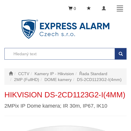
Toggle
Toggl
0
navigation
naviga
CCTV
Kamery IP - Hikvision
Řada Standard
2MP (FullHD)
DOME kamery
DS-2CD1123G2-I(4mm)
HIKVISION DS-2CD1123G2-I(4MM)
2MPix IP Dome kamera; IR 30m, IP67, IK10