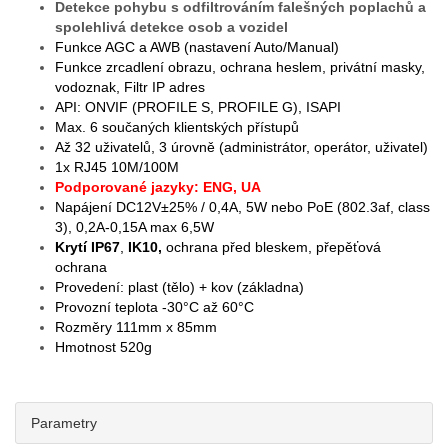
Detekce pohybu s odfiltrováním falešných poplachů a
spolehlivá detekce osob a vozidel
Funkce AGC a AWB (nastavení Auto/Manual)
Funkce zrcadlení obrazu, ochrana heslem, privátní masky,
vodoznak, Filtr IP adres
API: ONVIF (PROFILE S, PROFILE G), ISAPI
Max. 6 součaných klientských přístupů
Až 32 uživatelů, 3 úrovně (administrátor, operátor, uživatel)
1x RJ45 10M/100M
Podporované jazyky: ENG, UA
Napájení DC12V±25% / 0,4A, 5W nebo PoE (802.3af, class
3), 0,2A-0,15A max 6,5W
Krytí IP67
,
IK10,
ochrana před bleskem, přepěťová
ochrana
Provedení: plast (tělo) + kov (základna)
Provozní teplota -30°C až 60°C
Rozměry 111mm x 85mm
Hmotnost 520g
1xx3
Parametry