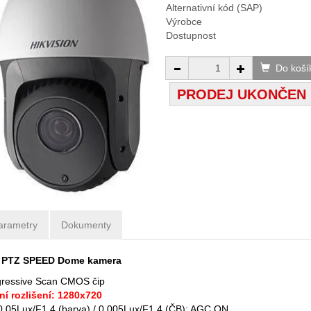
Alternativní kód (SAP)
Výrobce
Dostupnost
Do koší
PRODEJ UKONČEN
arametry
Dokumenty
D PTZ SPEED Dome kamera
gressive Scan CMOS čip
í rozlišení: 1280x720
t 0,05Lux/F1.4 (barva) / 0,005Lux/F1.4 (ČB); AGC ON