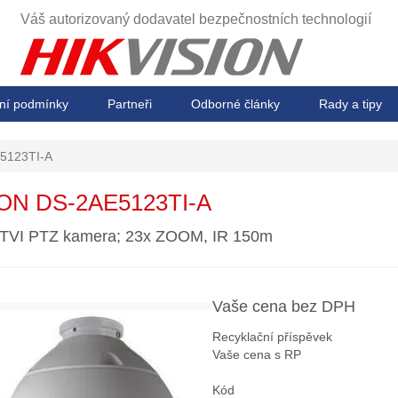
Váš autorizovaný dodavatel
bezpečnostních technologií
ní podmínky
Partneři
Odborné články
Rady a tipy
5123TI-A
ION DS-2AE5123TI-A
TVI PTZ kamera; 23x ZOOM, IR 150m
Vaše cena bez DPH
Recyklační příspěvek
Vaše cena s RP
Kód