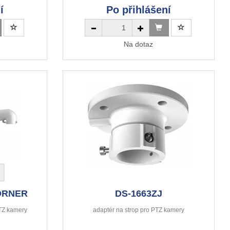
í
Po přihlášení
Na dotaz
ORNER
DS-1663ZJ
PTZ kamery
adaptér na strop pro PTZ kamery