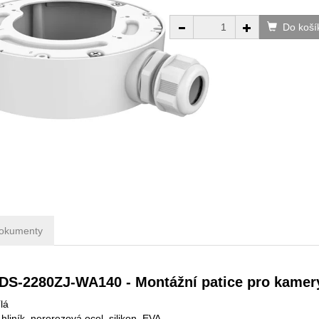
Do koší
okumenty
 DS-2280ZJ-WA140 - Montážní patice pro kamer
lá
 hliník, nererezová ocel, silikon, EVA