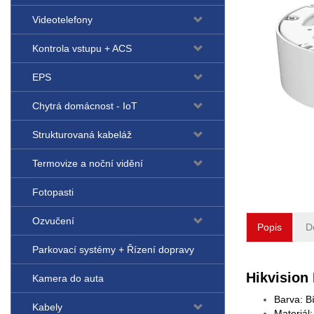
Videotelefony
Kontrola vstupu + ACS
EPS
Chytrá domácnost - IoT
Strukturovaná kabeláž
Termovize a noční vidění
Fotopasti
Ozvučení
Popis
D
Parkovací systémy + Řízení dopravy
Hikvision
Kamera do auta
Barva: Bí
Kabely
Materiál: