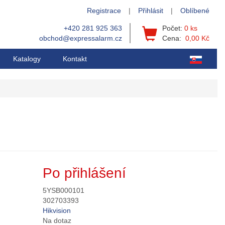
Registrace
|
Přihlásit
|
Oblíbené
+420 281 925 363
Počet:
0 ks
obchod@expressalarm.cz
Cena:
0,00 Kč
Katalogy
Kontakt
Po přihlášení
5YSB000101
302703393
Hikvision
Na dotaz