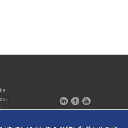
ba:
16:30
o
Copyright © EXPRESS ALARM
bornou montáž
Czech s.r.o.
e jeho obsah a zobrazujeme Vám relevantní nabídky a produkty.