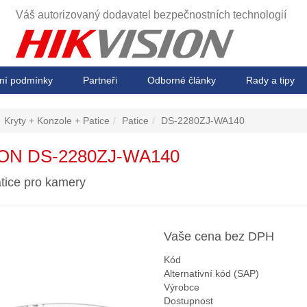
Váš autorizovaný dodavatel
bezpečnostních technologií
ní podmínky
Partneři
Odborné články
Rady a tipy
Kryty + Konzole + Patice
Patice
DS-2280ZJ-WA140
ION DS-2280ZJ-WA140
tice pro kamery
Vaše cena bez DPH
Kód
Alternativní kód (SAP)
Výrobce
Dostupnost