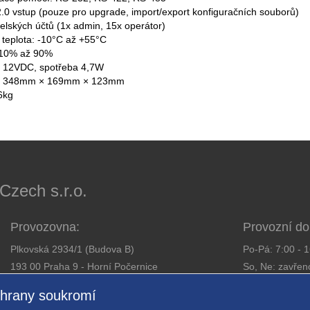
.0 vstup (pouze pro upgrade, import/export konfiguračních souborů)
telských účtů (1x admin, 15x operátor)
 teplota: -10°C až +55°C
 10% až 90%
í 12VDC, spotřeba 4,7W
y 348mm × 169mm × 123mm
6kg
ech s.r.o.
Provozovna:
Provozní do
Plkovská 2934/1 (Budova B)
Po-Pá: 7:00 - 
193 00 Praha 9 - Horní Počernice
So, Ne: zavřen
Telefon:
281 925 363
chrany soukromí
Email:
obchod@expressalarm.cz
Zajistíme od