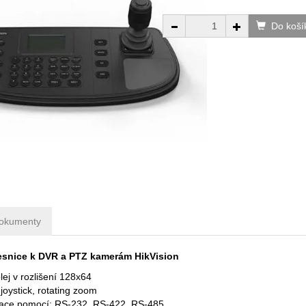
Do koší
okumenty
esnice k DVR a PTZ kamerám HikVision
lej v rozlišení 128x64
 joystick, rotating zoom
ace pomocí: RS-232, RS-422, RS-485