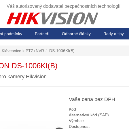
Váš autorizovaný dodavatel
bezpečnostních technologií
ní podmínky
Partneři
Odborné články
Rady a tipy
Klávesnice k PTZ+NVR
DS-1006KI(B)
ON DS-1006KI(B)
pro kamery Hikvision
Vaše cena bez DPH
Kód
Alternativní kód (SAP)
Výrobce
Dostupnost