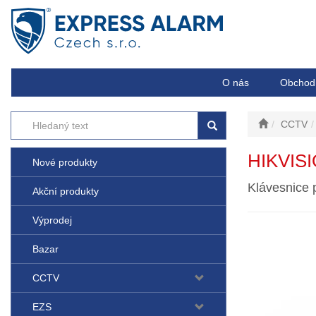
O nás
Obchod
CCTV
HIKVISI
Nové produkty
Klávesnice 
Akční produkty
Výprodej
Bazar
CCTV
EZS