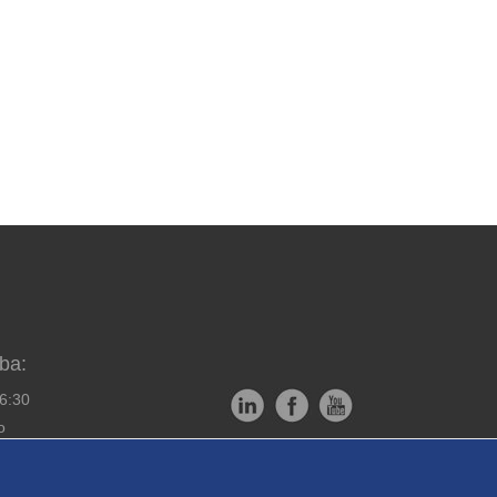
ba:
16:30
o
Copyright © EXPRESS ALARM
bornou montáž
Czech s.r.o.