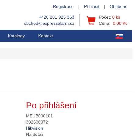
Registrace
|
Přihlásit
|
Oblíbené
+420 281 925 363
Počet:
0 ks
obchod@expressalarm.cz
Cena:
0,00 Kč
Katalogy
Kontakt
Po přihlášení
MEUB000101
302600372
Hikvision
Na dotaz