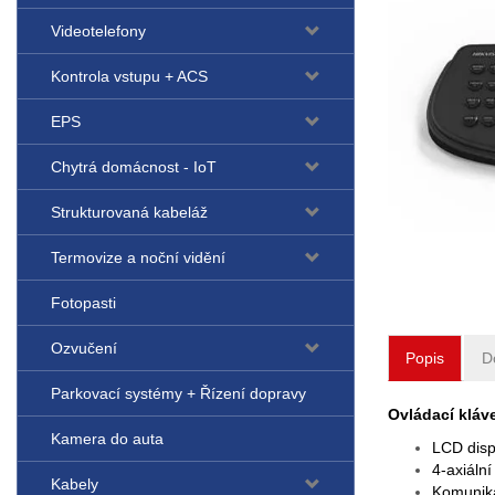
Videotelefony
Kontrola vstupu + ACS
EPS
Chytrá domácnost - IoT
Strukturovaná kabeláž
Termovize a noční vidění
Fotopasti
Ozvučení
Popis
D
Parkovací systémy + Řízení dopravy
Ovládací kláv
Kamera do auta
LCD disp
4-axiální
Kabely
Komunik