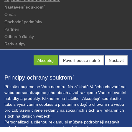
Nastavení soukromí
O nás
Obchodní podmínky
Partneři
Odborné články
Rady a tipy
Katalogy
Kontakt
Akceptuji
Povolit pouze nutné
Nastavit
Principy ochrany soukromí
Přizpůsobujeme se Vám na míru. Na základě Vašeho chování na
webu personalizujeme jeho obsah a zobrazujeme Vám relevantní
nabídky a produkty. Kliknutím na tlačítko „Akceptuji“ souhlasíte
Copyright © EXPRESS ALARM Czech s.r.o.
také s využíváním cookies a předáním údajů o chování na webu
Powered by
ABRA E-shop
pro zobrazení cílené reklamy na sociálních sítích a v reklamních
sítích na dalších webech.
Personalizaci a cílenou reklamu si můžete podrobněji nastavit
nebo kdykoli vypnout po kliknutí na tlačítko „Nastavit“.