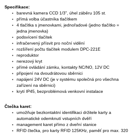
Specifikace:
barevná kamera CCD 1/3", úhel záběru 105 st.
přímá volba účastníka tlačítkem
4 tlačítka s jmenovkami, jednořadové (jedno tlačítko =
jedna jmenovka)
podsvícení tlačítek
infračervený přísvit pro noční vidění
rozšíření počtu tlačítek modulem DPC-221E
reproduktor
nerezový kryt
přímé ovládání zámku, kontakty NC/NO, 12V DC
připojení na dvoudrátovou sběrnici
napájení 24V DC (je v systému společná pro všechna
zařízení na sběrnici)
krytí IP45, bezproblémová venkovní instalace
Čtečka karet:
umožňuje bezkontaktní identifikaci držitele karty a
automatické odemknutí vstupních dvěří
management karet přímo z dveřní stanice
RFID čtečka, pro karty RFID 125KHz, paměť pro max. 320