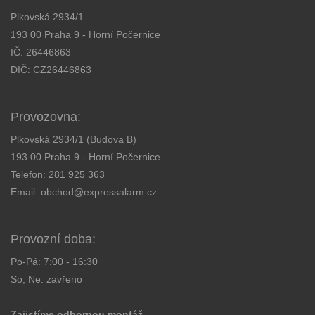
Plkovská 2934/1
193 00 Praha 9 - Horní Počernice
IČ: 26446863
DIČ: CZ26446863
Provozovna:
Plkovská 2934/1 (Budova B)
193 00 Praha 9 - Horní Počernice
Telefon:
281 925 363
Email:
obchod@expressalarm.cz
Provozní doba:
Po-Pá: 7:00 - 16:30
So, Ne: zavřeno
Zajistíme odbornou montáž