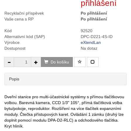
přihlášení
Recyklační příspěvek
Po přihlášení
Vaše cena s RP
Po přihlášení
Kód
92520
Alternativní kód (SAP)
DPC-D221-4S-ID
Výrobce
eXtendLan
Dostupnost
Na dotaz
Do košíku
Popis
Dveřní stanice pro multi-účastnické systémy s přímou tlačítkovou
volbou. Barevná kamera, CCD 1/3" 105°, přímá tlačítková volba
bytu/pokoje, reproduktor. Rozšíření na více tlačítek expanzními
moduly. Čtečka přístupových karet. Ovládání 1 zámku (druhý lze
doplnit pomocí modulu DPA-D2-RLC) a odchodového tlačítka.
Kryt hliník.