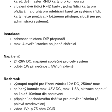
karet, dvě master RFID karty pro konfiguraci
v balení dvě řídící RFID karty , jedna řídící karta pro
přidávání a druhá pro odebírání karet ze systému (řídící
karty nelze používat k běžnému přístupu, slouží jen pro
administraci systému).
Instalace:
adresace telefonu DIP přepínači
max. 4 dveřní stanice na jedné sběrnici
Napájení:
24-26V DC, napájení společné pro celý systém
odběr 1W při nečinosti, 5W při aktivitě
Rozhraní:
výstupní napětí pro řízení zámku 12V DC, 250mA max.
spínaný kontakt max. 48V DC, max. 1,5A, aktivace sepnutí
na 1s až 10minut dle nastavení
připojení odchodového tlačítka pro otevření zámku (2-
pólová svorkovnice)
video 1Vp-p 75 ohm CCIR