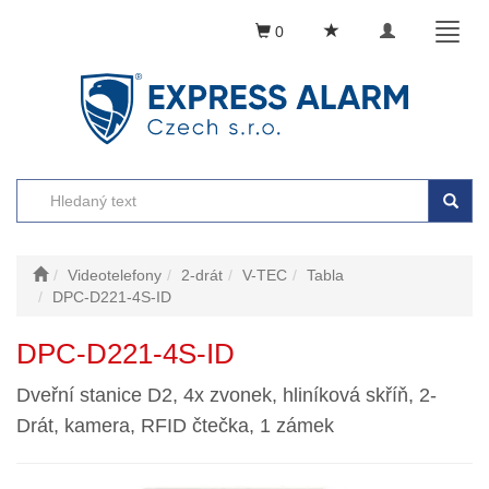
Toggle
Toggl
0
navigation
naviga
Videotelefony
2-drát
V-TEC
Tabla
DPC-D221-4S-ID
DPC-D221-4S-ID
Dveřní stanice D2, 4x zvonek, hliníková skříň, 2-
Drát, kamera, RFID čtečka, 1 zámek