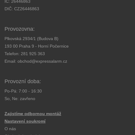
IČ: 26446863
DIČ: CZ26446863
Provozovna:
Plkovská 2934/1 (Budova B)
193 00 Praha 9 - Horní Počernice
Telefon:
281 925 363
Email:
obchod@expressalarm.cz
Provozní doba:
Po-Pá: 7:00 - 16:30
So, Ne: zavřeno
Zajistíme odbornou montáž
Nastavení soukromí
O nás