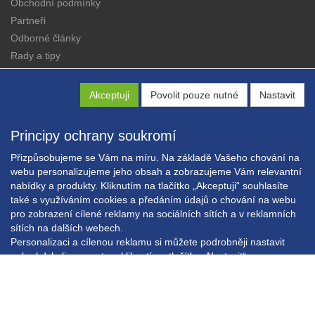
Obchodní podmínky
Partneři
Odborné články
Rady a tipy
Katalogy
Kontakt
Akceptuji
Povolit pouze nutné
Nastavit
Principy ochrany soukromí
Přizpůsobujeme se Vám na míru. Na základě Vašeho chování na
webu personalizujeme jeho obsah a zobrazujeme Vám relevantní
Copyright © EXPRESS ALARM Czech s.r.o.
nabídky a produkty. Kliknutím na tlačítko „Akceptuji“ souhlasíte
také s využíváním cookies a předáním údajů o chování na webu
Powered by
ABRA E-shop
pro zobrazení cílené reklamy na sociálních sítích a v reklamních
sítích na dalších webech.
Personalizaci a cílenou reklamu si můžete podrobněji nastavit
nebo kdykoli vypnout po kliknutí na tlačítko „Nastavit“.