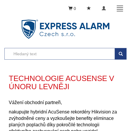
Toggle
Toggl
0
navigation
naviga
TECHNOLOGIE ACUSENSE V
ÚNORU LEVNĚJI
Vážení obchodní partneři,
nakupujte hybridní AcuSense rekordéry Hikvision za
zvýhodněné ceny a vyzkoušejte benefity eliminace
planých poplachů díky pokročilé technologii