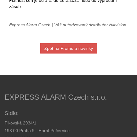
Platnost cen je od 1.2. do 28.2.2021 nebo do vyprodání
zásob.
Express Alarm Czech | Váš autorizovaný distributor Hikvision.
Zpět na Promo a novinky
EXPRESS ALARM Czech s.r.o.
Sídlo:
Plkovská 2934/1
193 00 Praha 9 - Horní Počernice