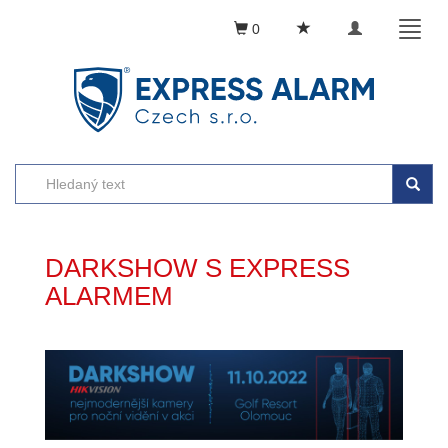
Toggle
Toggl
0
navigation
naviga
DARKSHOW S EXPRESS
ALARMEM