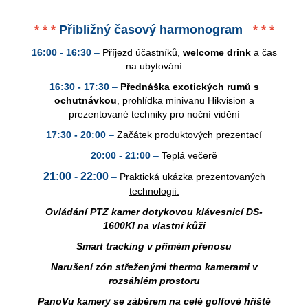
* * *
Přibližný časový harmonogram
* * *
16:00 - 16:30
–
Příjezd účastníků,
welcome drink
a čas
na ubytování
16:30 - 17:30
–
Přednáška exotických rumů s
ochutnávkou
, prohlídka minivanu Hikvision a
prezentované techniky pro noční vidění
17:30 - 20:00
–
Začátek produktových prezentací
20:00 - 21:00
–
Teplá večerě
21:00 - 22:00
–
Praktická ukázka prezentovaných
technologií:
Ovládání PTZ kamer dotykovou klávesnicí DS-
1600KI na vlastní kůži
Smart tracking v přímém přenosu
Narušení zón střeženými thermo kamerami v
rozsáhlém prostoru
PanoVu kamery se záběrem na celé golfové hřiště