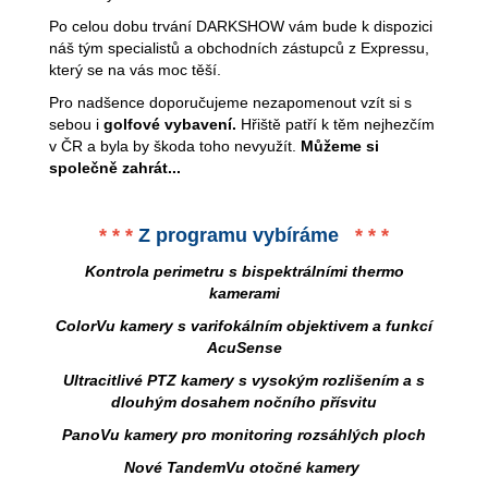
Po celou dobu trvání DARKSHOW vám bude k dispozici
náš tým specialistů a obchodních zástupců z Expressu,
který se na vás moc těší.
Pro nadšence doporučujeme nezapomenout vzít si s
sebou i
golfové vybavení.
Hřiště patří k těm nejhezčím
v ČR a byla by škoda toho nevyužít.
Můžeme si
společně zahrát...
* * *
Z programu vybíráme
* * *
Kontrola perimetru s bispektrálními thermo
kamerami
ColorVu kamery s
varifokálním
objektivem a funkcí
AcuSense
Ultracitlivé PTZ kamery s vysokým
rozlišením a s
dlouhým dosahem nočního přísvitu
PanoVu kamery pro monitoring rozsáhlých ploch
Nové TandemVu otočné kamery