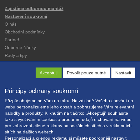
Zajistíme odbornou montáž
Nastavení soukromí
O nás
Obchodní podmínky
Partneři
Odborné články
Rady a tipy
Katalogy
Kontakt
Akceptuji
Povolit pouze nutné
Nastavit
Principy ochrany soukromí
Přizpůsobujeme se Vám na míru. Na základě Vašeho chování na
webu personalizujeme jeho obsah a zobrazujeme Vám relevantní
Copyright © EXPRESS ALARM Czech s.r.o.
nabídky a produkty. Kliknutím na tlačítko „Akceptuji“ souhlasíte
také s využíváním cookies a předáním údajů o chování na webu
Powered by
ABRA E-shop
pro zobrazení cílené reklamy na sociálních sítích a v reklamních
sítích na dalších webech.
Personalizaci a cílenou reklamu si můžete podrobněji nastavit