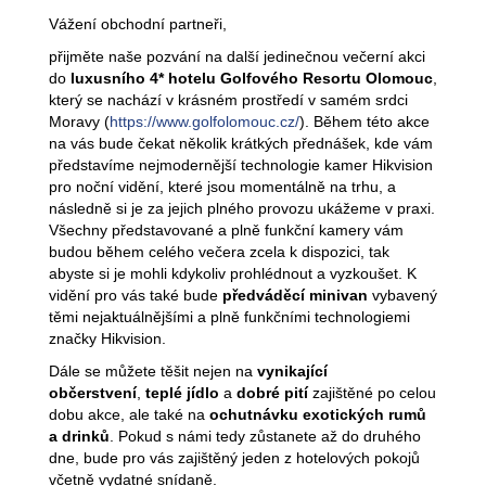
Vážení obchodní partneři,
přijměte naše pozvání na další jedinečnou večerní akci
do
luxusního 4* hotelu Golfového Resortu Olomouc
,
který se nachází v krásném prostředí
v samém srdci
Moravy (
https://www.golfolomouc.cz/
). Během této akce
na vás bude čekat několik krátkých přednášek, kde vám
představíme nejmodernější technologie kamer Hikvision
pro noční vidění, které jsou momentálně na trhu, a
následně si je
za jejich plného provozu
ukážeme v praxi.
Všechny představované a plně funkční kamery vám
budou během celého večera zcela k dispozici, tak
abyste si je mohli kdykoliv prohlédnout a vyzkoušet. K
vidění pro vás také bude
předváděcí minivan
vybavený
těmi nejaktuálnějšími a plně funkčními technologiemi
značky Hikvision.
Dále se můžete těšit nejen na
vynikající
občerstvení
,
teplé jídlo
a
dobré pití
zajištěné po celou
dobu akce, ale také na
ochutnávku exotických rumů
a drinků
. Pokud s námi tedy zůstanete až do druhého
dne, bude pro vás zajištěný jeden z hotelových pokojů
včetně vydatné snídaně.