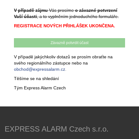
V případě zájmu
Vás prosíme
o závazné potvrzení
Vaší účasti
, a to vyplněním jednoduchého formuláře.
REGISTRACE NOVÝCH PŘIHLÁŠEK UKONČENA.
Závazně potvrdit účast
V případě jakýchkoliv dotazů se prosím obraťte na
svého regionálního zástupce nebo na
obchod@expressalarm.cz
.
Těšíme se na shledání
Tým Express Alarm Czech
EXPRESS ALARM Czech s.r.o.