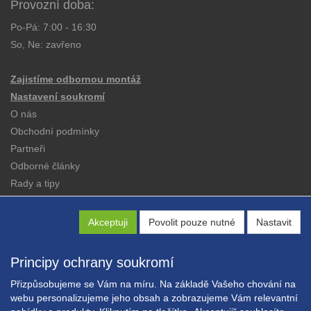
Provozní doba:
Po-Pá: 7:00 - 16:30
So, Ne: zavřeno
Zajistíme odbornou montáž
Nastavení soukromí
O nás
Obchodní podmínky
Partneři
Odborné články
Rady a tipy
Katalogy
Kontakt
Akceptuji
Povolit pouze nutné
Nastavit
Principy ochrany soukromí
Přizpůsobujeme se Vám na míru. Na základě Vašeho chování na
webu personalizujeme jeho obsah a zobrazujeme Vám relevantní