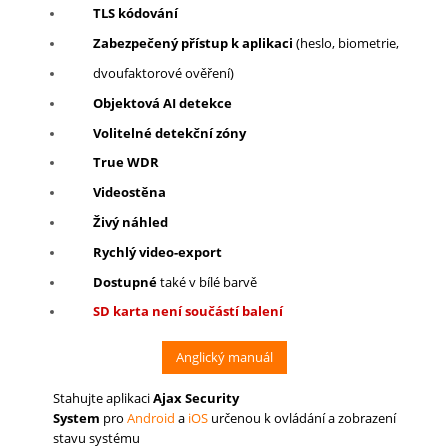
TLS kódování
Zabezpečený přístup k aplikaci
(heslo, biometrie,
dvoufaktorové ověření)
Objektová AI detekce
Volitelné detekční zóny
True WDR
Videostěna
Živý náhled
Rychlý video-export
Dostupné
také v bílé barvě
SD karta není součástí balení
Anglický manuál
Stahujte aplikaci
Ajax Security
System
pro
Android
a
iOS
určenou k ovládání a zobrazení
stavu systému