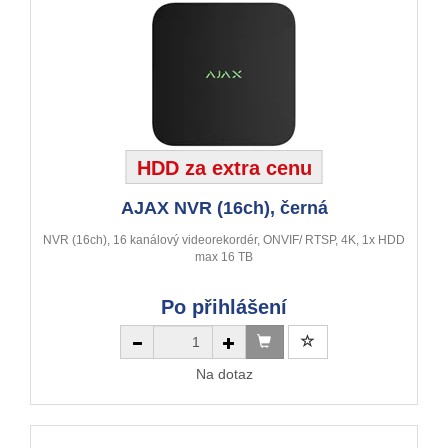
HDD za extra cenu
AJAX NVR (16ch), černá
NVR (16ch), 16 kanálový videorekordér, ONVIF/ RTSP, 4K, 1x HDD
max 16 TB
Po přihlášení
Na dotaz