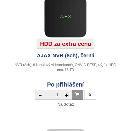
HDD za extra cenu
AJAX NVR (8ch), černá
NVR (8ch), 8 kanálový videorekordér, ONVIF/ RTSP, 4K, 1x HDD
max 16 TB
Po přihlášení
Na dotaz