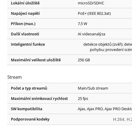
Lokální úložiště
microSD/SDHC
Napájecí napětí
PoE+ (IEEE 802.3at)
Příkon (max.)
7,5 W
Další vlastnosti
AI videoanalýza
Inteligentní funkce
detekce objektů (zvěř); det
pohybu; provedení scé
Maximální velikost uložiště
256 GB
Stream
Počet a typ streamů
Main/Sub stream
Maximální snímkovací rychlost
25 fps
SW kompatibilita
Ajax, Ajax PRO, Ajax PRO Desk
Podporované kodeky
H.264, H.