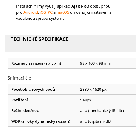
Instalační firmy využijí aplikaci
Ajax PRO
dostupnou
pro
Android
,
iOS
,
PC
a
macOS
umožňující nastavení a
vzdálenou správu systému
TECHNICKÉ SPECIFIKACE
Rozměry zařízení (š x v x h)
98 x 103 x 98 mm
Snímací čip
Počet obrazových bodů
2880 x 1620 px
Rozlišení
5 Mpx
Režim den/noc
ano (mechanický IR filtr)
WDR (široký dynamický rozsah)
ano (digitální) dB