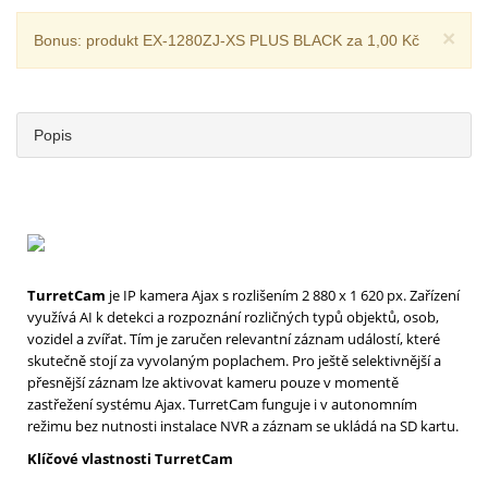
×
Bonus: produkt EX-1280ZJ-XS PLUS BLACK za 1,00 Kč
Popis
TurretCam
je IP kamera Ajax s rozlišením 2 880 x 1 620 px. Zařízení
využívá AI k detekci a rozpoznání rozličných typů objektů, osob,
vozidel a zvířat. Tím je zaručen relevantní záznam událostí, které
skutečně stojí za vyvolaným poplachem. Pro ještě selektivnější a
přesnější záznam lze aktivovat kameru pouze v momentě
zastřežení systému Ajax. TurretCam funguje i v autonomním
režimu bez nutnosti instalace NVR a záznam se ukládá na SD kartu.
Klíčové vlastnosti TurretCam