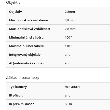
Objektiv
Objektiv
2,8mm
Min. ohnisková vzdálenost
2,8 mm
Max. ohnisková vzdálenost
2,8 mm
Minimální úhel záběru
100 °
Maximální úhel záběru
110 °
Integrovaný objektiv
ano
AI (automatická clona)
ano
Základní parametry
Typ kamery
miniaturní
IR přísvit
ano
IR přísvit - dosah
50 m