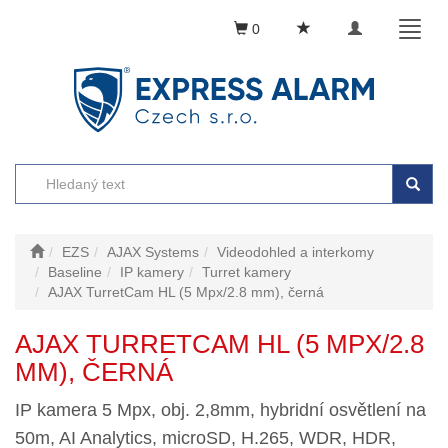
Toggle
Toggl
0
navigation
naviga
EZS
AJAX Systems
Videodohled a interkomy
Baseline
IP kamery
Turret kamery
AJAX TurretCam HL (5 Mpx/2.8 mm), černá
AJAX TURRETCAM HL (5 MPX/2.8
MM), ČERNÁ
IP kamera 5 Mpx, obj. 2,8mm, hybridní osvětlení na
50m, AI Analytics, microSD, H.265, WDR, HDR,