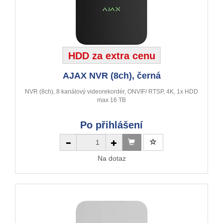
HDD za extra cenu
AJAX NVR (8ch), černá
NVR (8ch), 8 kanálový videorekordér, ONVIF/ RTSP, 4K, 1x HDD
max 16 TB
Po přihlášení
Na dotaz