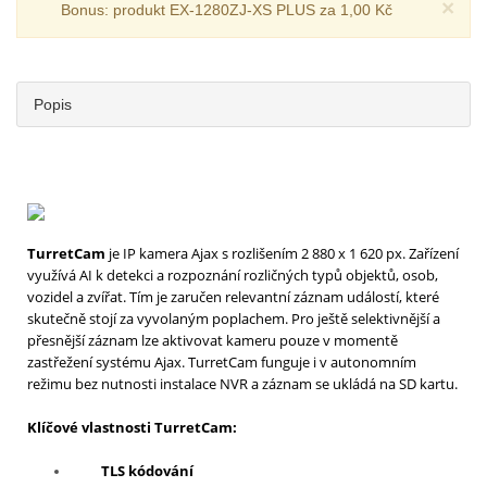
×
Bonus: produkt EX-1280ZJ-XS PLUS za 1,00 Kč
Popis
TurretCam
je IP kamera Ajax s rozlišením 2 880 x 1 620 px. Zařízení
využívá AI k detekci a rozpoznání rozličných typů objektů, osob,
vozidel a zvířat. Tím je zaručen relevantní záznam událostí, které
skutečně stojí za vyvolaným poplachem. Pro ještě selektivnější a
přesnější záznam lze aktivovat kameru pouze v momentě
zastřežení systému Ajax. TurretCam funguje i v autonomním
režimu bez nutnosti instalace NVR a záznam se ukládá na SD kartu.
Klíčové vlastnosti TurretCam:
TLS kódování