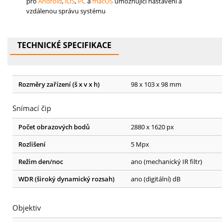
pro
Android
,
iOS
,
PC
a
macOS
umožňující nastavení a
vzdálenou správu systému
TECHNICKÉ SPECIFIKACE
Rozměry zařízení (š x v x h)
98 x 103 x 98 mm
Snímací čip
Počet obrazových bodů
2880 x 1620 px
Rozlišení
5 Mpx
Režim den/noc
ano (mechanický IR filtr)
WDR (široký dynamický rozsah)
ano (digitální) dB
Objektiv