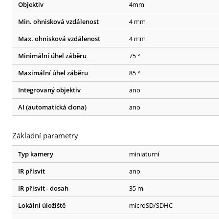
Objektiv
4mm
Min. ohnisková vzdálenost
4 mm
Max. ohnisková vzdálenost
4 mm
Minimální úhel záběru
75 °
Maximální úhel záběru
85 °
Integrovaný objektiv
ano
AI (automatická clona)
ano
Základní parametry
Typ kamery
miniaturní
IR přísvit
ano
IR přísvit - dosah
35 m
Lokální úložiště
microSD/SDHC