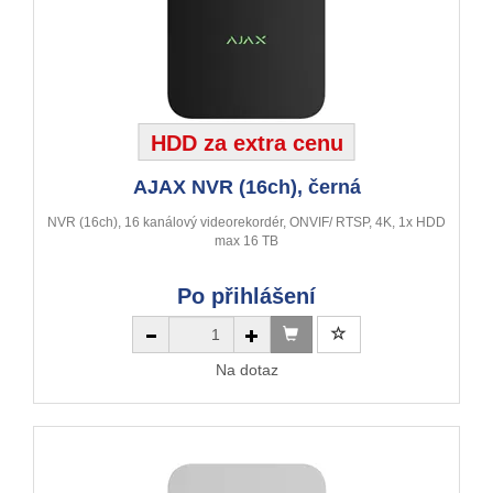
HDD za extra cenu
AJAX NVR (16ch), černá
NVR (16ch), 16 kanálový videorekordér, ONVIF/ RTSP, 4K, 1x HDD
max 16 TB
Po přihlášení
Na dotaz