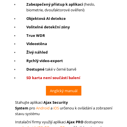
Zabezpečený přístup k aplikaci
(heslo,
biometrie, dvoufaktorové ověření)
Objektová AI detekce
Volitelné detekční zóny
True WDR
Videostěna
Živý náhled
Rychlý video-export
Dostupné
také v černé barvě
SD karta není součástí balení
Anglický manuál
Stahujte aplikaci
Ajax Security
System
pro
Android
a
iOS
určenou k ovládání a zobrazení
stavu systému
Instalační firmy využijí aplikaci
Ajax PRO
dostupnou