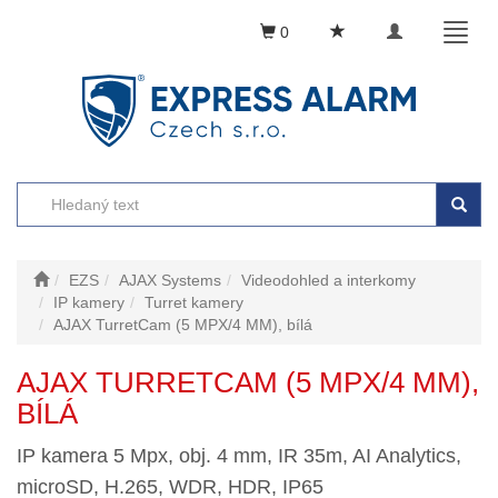
Toggle
Toggl
0
navigation
naviga
EZS
AJAX Systems
Videodohled a interkomy
IP kamery
Turret kamery
AJAX TurretCam (5 MPX/4 MM), bílá
AJAX TURRETCAM (5 MPX/4 MM),
BÍLÁ
IP kamera 5 Mpx, obj. 4 mm, IR 35m, AI Analytics,
microSD, H.265, WDR, HDR, IP65