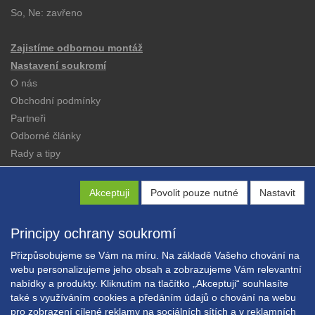
So, Ne: zavřeno
Zajistíme odbornou montáž
Nastavení soukromí
O nás
Obchodní podmínky
Partneři
Odborné články
Rady a tipy
Katalogy
Kontakt
Akceptuji
Povolit pouze nutné
Nastavit
Principy ochrany soukromí
Přizpůsobujeme se Vám na míru. Na základě Vašeho chování na
webu personalizujeme jeho obsah a zobrazujeme Vám relevantní
nabídky a produkty. Kliknutím na tlačítko „Akceptuji“ souhlasíte
Copyright © EXPRESS ALARM Czech s.r.o.
také s využíváním cookies a předáním údajů o chování na webu
Powered by
ABRA E-shop
pro zobrazení cílené reklamy na sociálních sítích a v reklamních