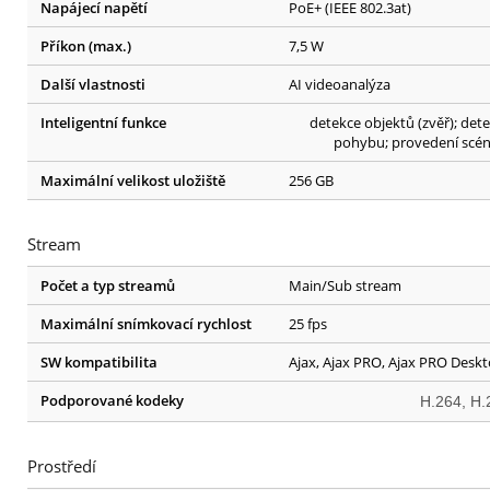
Napájecí napětí
PoE+ (IEEE 802.3at)
Příkon (max.)
7,5 W
Další vlastnosti
AI videoanalýza
Inteligentní funkce
detekce objektů (zvěř); det
pohybu; provedení scé
Maximální velikost uložiště
256 GB
Stream
Počet a typ streamů
Main/Sub stream
Maximální snímkovací rychlost
25 fps
SW kompatibilita
Ajax, Ajax PRO, Ajax PRO Desk
Podporované kodeky
H.264, H.
Prostředí