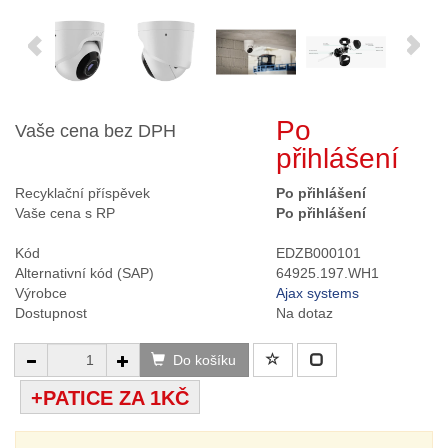
Po
Vaše cena bez DPH
přihlášení
Recyklační příspěvek
Po přihlášení
Vaše cena s RP
Po přihlášení
Kód
EDZB000101
Alternativní kód (SAP)
64925.197.WH1
Výrobce
Ajax systems
Dostupnost
Na dotaz
Do košíku
+PATICE ZA 1KČ