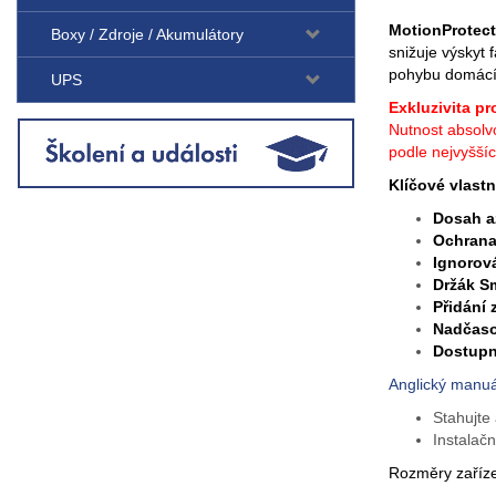
MotionProtect
Boxy / Zdroje / Akumulátory
snižuje výskyt 
pohybu domácích
UPS
Exkluzivita pr
Nutnost absolv
podle nejvyššíc
Kl
íčové vlastn
Dosah a
Ochran
Ignorov
Držák S
Přidání 
Nadčaso
Dostup
Anglický manuá
Stahujte 
Instalačn
Rozměry zařízen