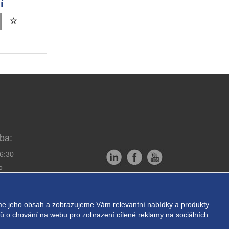
í
ba:
16:30
o
Copyright © EXPRESS ALARM
bornou montáž
Czech s.r.o.
e jeho obsah a zobrazujeme Vám relevantní nabídky a produkty.
ukromí
Powered by
ABRA E-shop
ajů o chování na webu pro zobrazení cílené reklamy na sociálních