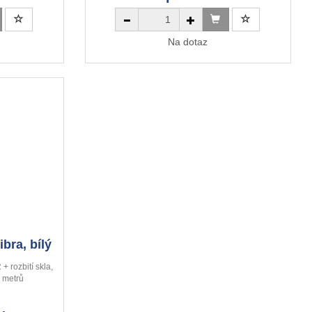
Na dotaz
bra, bílý
+ rozbití skla,
 metrů