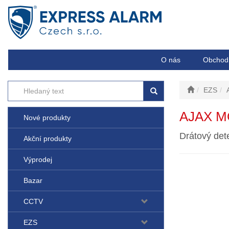
O nás
Obchod
EZS
AJAX M
Nové produkty
Drátový det
Akční produkty
Výprodej
Bazar
CCTV
EZS