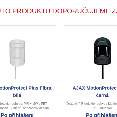
UTO PRODUKTU DOPORUČUJEME Z
tionProtect Plus Fibra,
AJAX MotionProtect
bílá
černá
detektor pohybu, PIR + MW s PET
Drátový PIR detektor pohybu Motion
 dosah 12 metrů, nadčasový design
PET imunitou
Po přihlášení
Po přihlášen