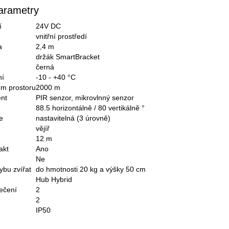
arametry
í
24V DC
vnitřní prostředí
a
2,4 m
držák SmartBracket
černá
ní
-10 - +40 °C
ém prostoru
2000 m
ent
PIR senzor, mikrovlnný senzor
88.5 horizontálně / 80 vertikálně °
e
nastavitelná (3 úrovně)
vějíř
12 m
akt
Ano
Ne
ybu zvířat
do hmotnosti 20 kg a výšky 50 cm
Hub Hybrid
ečení
2
2
IP50