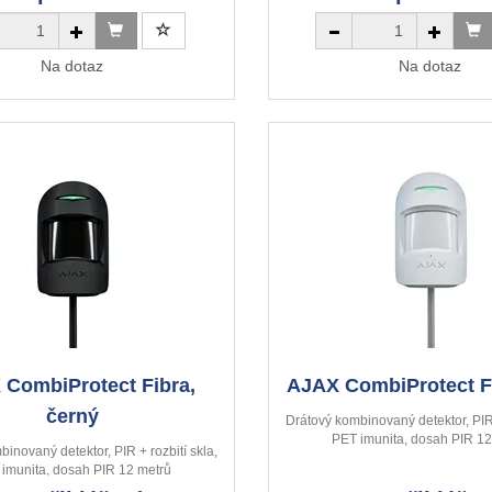
Na dotaz
Na dotaz
 CombiProtect Fibra,
AJAX CombiProtect Fi
černý
Drátový kombinovaný detektor, PIR 
PET imunita, dosah PIR 12
inovaný detektor, PIR + rozbití skla,
imunita, dosah PIR 12 metrů