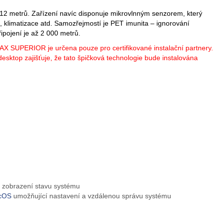
12 metrů. Zařízení navíc disponuje mikrovlnným senzorem, který
, klimatizace atd. Samozřejmostí je PET imunita – ignorování
ipojení je až 2 000 metrů.
AX SUPERIOR je určena pouze pro certifikované instalační partnery.
sktop zajišťuje, že tato špičková technologie bude instalována
 zobrazení stavu systému
cOS
umožňující nastavení a vzdálenou správu systému