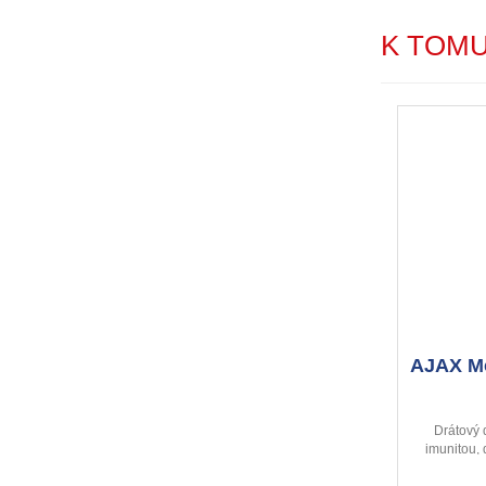
K TOM
AJAX Mo
Drátový 
imunitou,