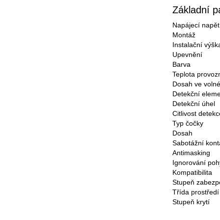
Základní p
Napájecí napět
Montáž
Instalační výšk
Upevnění
Barva
Teplota provoz
Dosah ve voln
Detekční elem
Detekční úhel
Citlivost detekc
Typ čočky
Dosah
Sabotážní kont
Antimasking
Ignorování poh
Kompatibilita
Stupeň zabezp
Třída prostředí
Stupeň krytí