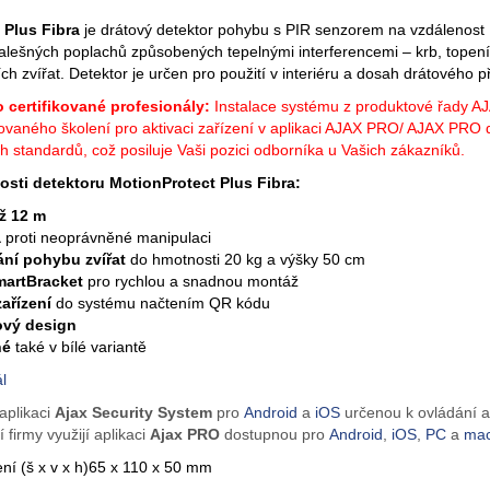
 Plus Fibra
je drátový detektor pohybu s PIR senzorem na vzdálenost 
falešných poplachů způsobených tepelnými interferencemi – krb, topení
 zvířat. Detektor je určen pro použití v interiéru a dosah drátového př
o certifikované profesionály:
Instalace systému z produktové řady AJ
ovaného školení pro aktivaci zařízení v aplikaci AJAX PRO/ AJAX PRO de
h standardů, což posiluje Vaši pozici odborníka u Vašich zákazníků.
osti detektoru MotionProtect Plus Fibra:
ž 12 m
a
proti neoprávněné manipulaci
ání pohybu zvířat
do hmotnosti 20 kg a výšky 50 cm
martBracket
pro rychlou a snadnou montáž
zařízení
do systému načtením QR kódu
vý design
né
také v bílé variantě
l
aplikaci
Ajax Security System
pro
Android
a
iOS
určenou k ovládání a
í firmy využijí aplikaci
Ajax PRO
dostupnou pro
Android
,
iOS
,
PC
a
ma
í (š x v x h)
65 x 110 x 50 mm