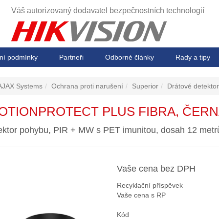
Váš autorizovaný dodavatel
bezpečnostních technologií
ní podmínky
Partneři
Odborné články
Rady a tipy
AJAX Systems
Ochrana proti narušení
Superior
Drátové detekto
OTIONPROTECT PLUS FIBRA, ČER
ektor pohybu, PIR + MW s PET imunitou, dosah 12 metr
Vaše cena bez DPH
Recyklační příspěvek
Vaše cena s RP
Kód