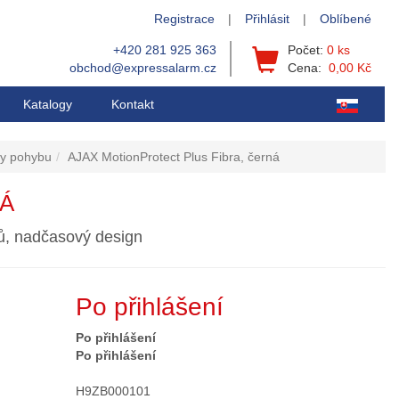
Registrace
|
Přihlásit
|
Oblíbené
+420 281 925 363
Počet:
0 ks
obchod@expressalarm.cz
Cena:
0,00 Kč
Katalogy
Kontakt
ry pohybu
AJAX MotionProtect Plus Fibra, černá
NÁ
ů, nadčasový design
Po přihlášení
Po přihlášení
Po přihlášení
H9ZB000101