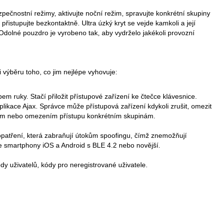
ečnostní režimy, aktivujte noční režim, spravujte konkrétní skupiny
řistupujte bezkontaktně. Ultra úzký kryt se vejde kamkoli a její
Odolné pouzdro je vyrobeno tak, aby vydrželo jakékoli provozní
ři výběru toho, co jim nejlépe vyhovuje:
 ruky. Stačí přiložit přístupové zařízení ke čtečce klávesnice.
likace Ajax. Správce může přístupová zařízení kdykoli zrušit, omezit
ením nebo omezením přístupu konkrétním skupinám.
opatření, která zabraňují útokům spoofingu, čímž znemožňují
e smartphony iOS a Android s BLE 4.2 nebo novější.
dy uživatelů, kódy pro neregistrované uživatele.