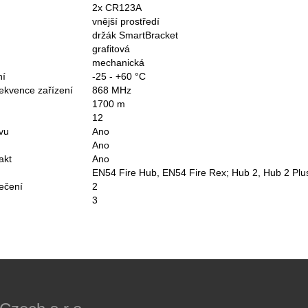
2x CR123A
vnější prostředí
držák SmartBracket
grafitová
mechanická
ní
-25 - +60 °C
frekvence zařízení
868 MHz
1700 m
12
avu
Ano
Ano
akt
Ano
EN54 Fire Hub, EN54 Fire Rex; Hub 2, Hub 2 Plu
ečení
2
3