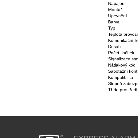
Napájení
Montáž
Upevnění
Barva
Typ
Teplota provoz
Komunikační 
Dosah
Počet tlačítek
Signalizace st
Nátlakový kód
Sabotážní kont
Kompatibilita
Stupeň zabezp
Třída prostředí