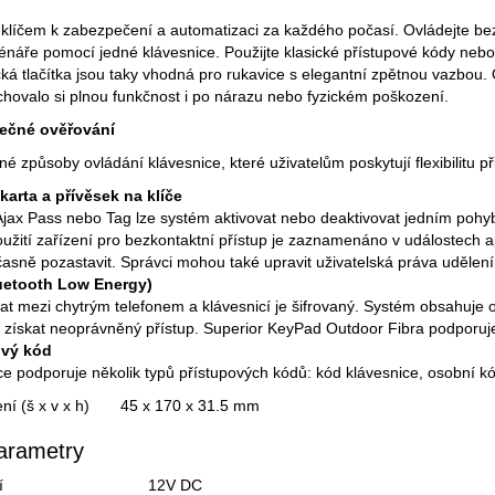
klíčem k zabezpečení a automatizaci za každého počasí. Ovládejte bezp
énáře pomocí jedné klávesnice. Použijte klasické přístupové kódy nebo p
á tlačítka jsou taky vhodná pro rukavice s elegantní zpětnou vazbou. 
hovalo si plnou funkčnost i po nárazu nebo fyzickém poškození.
ečné ověřování
adné způsoby ovládání klávesnice, které uživatelům poskytují flexibilitu p
karta a přívěsek na klíče
jax Pass nebo Tag lze systém aktivovat nebo deaktivovat jedním pohybem
užití zařízení pro bezkontaktní přístup je zaznamenáno v událostech ap
asně pozastavit. Správci mohou také upravit uživatelská práva uděl
uetooth Low Energy)
at mezi chytrým telefonem a klávesnicí je šifrovaný. Systém obsahuje 
 získat neoprávněný přístup. Superior KeyPad Outdoor Fibra podporuj
ový kód
ce podporuje několik typů přístupových kódů: kód klávesnice, osobní kó
ení (š x v x h)
45 x 170 x 31.5 mm
arametry
í
12V DC