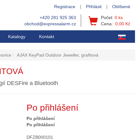
Registrace
|
Přihlásit
|
Oblíbené
+420 281 925 363
Počet:
0 ks
obchod@expressalarm.cz
Cena:
0,00 Kč
Katalogy
Kontakt
esnice
AJAX KeyPad Outdoor Jeweller, grafitová
ITOVÁ
gií DESFire a Bluetooth
Po přihlášení
Po přihlášení
Po přihlášení
DFZB000101