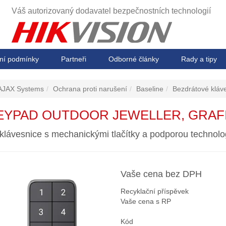
Váš autorizovaný dodavatel
bezpečnostních technologií
ní podmínky
Partneři
Odborné články
Rady a tipy
AJAX Systems
Ochrana proti narušení
Baseline
Bezdrátové kláv
EYPAD OUTDOOR JEWELLER, GRAF
klávesnice s mechanickými tlačítky a podporou technolo
Vaše cena bez DPH
Recyklační příspěvek
Vaše cena s RP
Kód