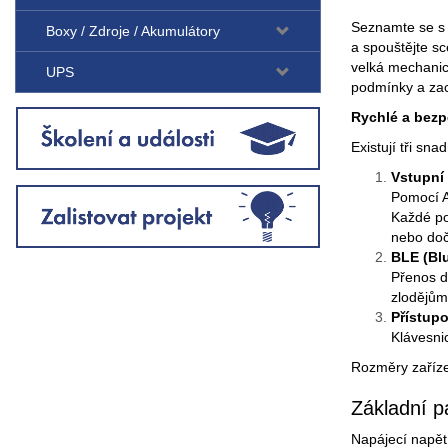
Seznamte se s 
Boxy / Zdroje / Akumulátory
a spouštějte sc
velká mechanick
UPS
podmínky a zac
Rychlé a bezp
Existují tři sn
Vstupní 
Pomocí A
Každé po
nebo doč
BLE (Bl
Přenos d
zlodějům
Přístup
Klávesni
Rozměry zaříz
Základní p
Napájecí napět