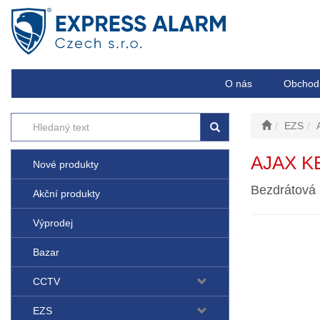
O nás
Obchod
EZS
AJAX K
Nové produkty
Bezdrátová 
Akční produkty
Výprodej
Bazar
CCTV
EZS