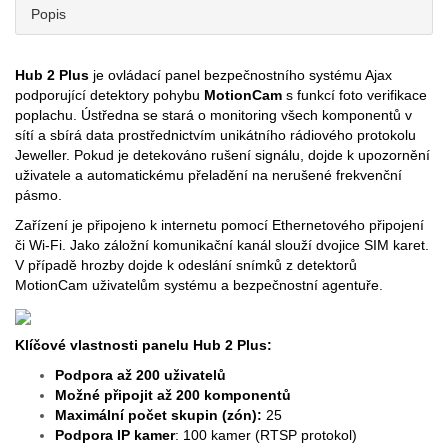
Popis
Hub 2 Plus
je ovládací panel bezpečnostního systému Ajax
podporující detektory pohybu
MotionCam
s funkcí foto verifikace
poplachu. Ústředna se stará o monitoring všech komponentů v
sítí a sbírá data prostřednictvím unikátního rádiového protokolu
Jeweller. Pokud je detekováno rušení signálu, dojde k upozornění
uživatele a automatickému přeladění na nerušené frekvenční
pásmo.
Zařízení je připojeno k internetu pomocí Ethernetového připojení
či Wi-Fi. Jako záložní komunikační kanál slouží dvojice SIM karet.
V případě hrozby dojde k odeslání snímků z detektorů
MotionCam uživatelům systému a bezpečnostní agentuře.
Klíčové vlastnosti panelu
Hub 2 Plus:
Podpora až 200 uživatelů
Možné připojit až 200 komponentů
Maximální počet skupin (zón):
25
Podpora IP kamer
: 100 kamer (RTSP protokol)