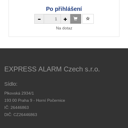
Po přihlášení
Na dotaz
EXPRESS ALARM Czech s.r.o.
Sídlo:
Plkovská 2934/1
193 00 Praha 9 - Horní Počernice
IČ: 26446863
DIČ: CZ26446863