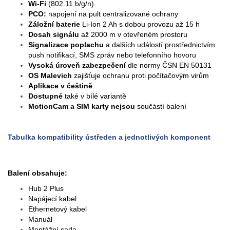
Wi-Fi
(802.11 b/g/n)
PCO:
napojení na pult centralizované ochrany
Záložní baterie
Li-Ion 2 Ah s dobou provozu až 15 h
Dosah signálu
až 2000 m v otevřeném prostoru
Signalizace poplachu
a dalších událostí prostřednictvím
push notifikací, SMS zpráv nebo telefonního hovoru
Vysoká úroveň zabezpečení
dle normy ČSN EN 50131
OS Malevich
zajišťuje ochranu proti počítačovým virům
Aplikace v češtině
Dostupné
také v bílé variantě
MotionCam a SIM karty nejsou
součástí balení
Tabulka kompatibility ústředen a jednotlivých komponent
Balení obsahuje:
Hub 2 Plus
Napájecí kabel
Ethernetový kabel
Manuál
Montážní sada