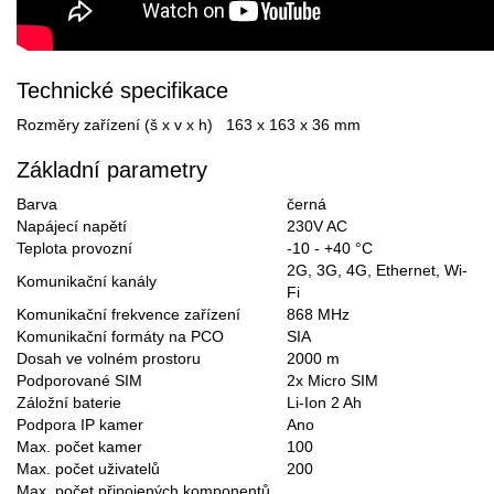
Technické specifikace
Rozměry zařízení (š x v x h)
163 x 163 x 36 mm
Základní parametry
Barva
černá
Napájecí napětí
230V AC
Teplota provozní
-10 - +40 °C
2G, 3G, 4G, Ethernet, Wi-
Komunikační kanály
Fi
Komunikační frekvence zařízení
868 MHz
Komunikační formáty na PCO
SIA
Dosah ve volném prostoru
2000 m
Podporované SIM
2x Micro SIM
Záložní baterie
Li-Ion 2 Ah
Podpora IP kamer
Ano
Max. počet kamer
100
Max. počet uživatelů
200
Max. počet připojených komponentů