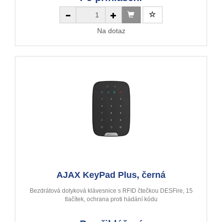
Na dotaz
AJAX KeyPad Plus, černá
Bezdrátová dotyková klávesnice s RFID čtečkou DESFire, 15
tlačítek, ochrana proti hádání kódu