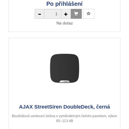
Po přihlášení
Na dotaz
AJAX StreetSiren DoubleDeck, černá
Bezdrátová venkovní siréna s vyměnitelným čelním panelem, výkon
85–113 dB