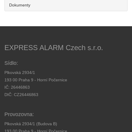
Dokumenty
EXPRESS ALARM Czech s.r.o.
Sídlo:
Plkovská 2934/1
193 00 Praha 9 - Horní Počernice
IČ: 26446863
DIČ: CZ26446863
Provozovna:
Plkovská 2934/1 (Budova B)
193 00 Praha 9 - Horní Počernice