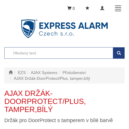
Toggle
Toggl
0
navigation
naviga
EZS
AJAX Systems
Příslušenství
AJAX Držák-DoorProtect/Plus, tamper,bílý
AJAX DRŽÁK-
DOORPROTECT/PLUS,
TAMPER,BÍLÝ
Držák pro DoorProtect s tamperem v bílé barvě