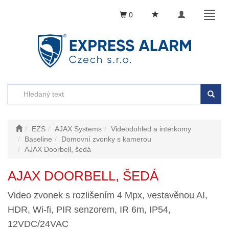
Toggle
Toggl
0
navigation
naviga
EZS
AJAX Systems
Videodohled a interkomy
Baseline
Domovní zvonky s kamerou
AJAX Doorbell, šedá
AJAX DOORBELL, ŠEDÁ
Video zvonek s rozlišením 4 Mpx, vestavěnou AI,
HDR, Wi-fi, PIR senzorem, IR 6m, IP54,
12VDC/24VAC