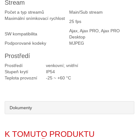
Stream
Počet a typ streamů
Main/Sub stream
Maximální snímkovací rychlost
25 fps
Ajax, Ajax PRO, Ajax PRO
SW kompatibilita
Desktop
Podporované kodeky
MJPEG
Prostředí
Prostředí
venkovní; vnitřní
Stupeň krytí
IP54
Teplota provozní
-25 ~ +60 °C
Dokumenty
K TOMUTO PRODUKTU