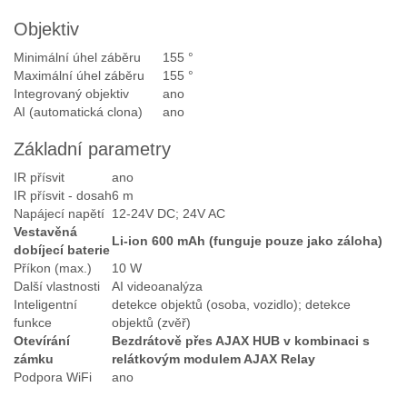
Objektiv
Minimální úhel záběru
155 °
Maximální úhel záběru
155 °
Integrovaný objektiv
ano
AI (automatická clona)
ano
Základní parametry
IR přísvit
ano
IR přísvit - dosah
6 m
Napájecí napětí
12-24V DC; 24V AC
Vestavěná
Li-ion 600 mAh (funguje pouze jako záloha)
dobíjecí baterie
Příkon (max.)
10 W
Další vlastnosti
AI videoanalýza
Inteligentní
detekce objektů (osoba, vozidlo); detekce
funkce
objektů (zvěř)
Otevírání
Bezdrátově přes AJAX HUB v kombinaci s
zámku
relátkovým modulem AJAX Relay
Podpora WiFi
ano