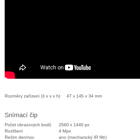
Rozměry zařízení (š x v x h)
47 x 145 x 34 mm
Snímací čip
Počet obrazových bodů
2560 x 1440 px
Rozlišení
4 Mpx
Režim den/noc
ano (mechanický IR filtr)