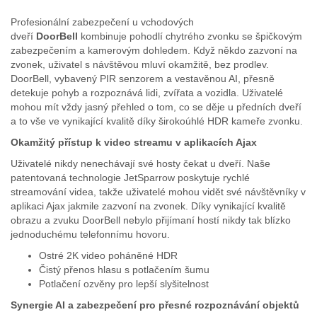
Profesionální zabezpečení u vchodových
dveří
DoorBell
kombinuje pohodlí chytrého zvonku se špičkovým
zabezpečením a kamerovým dohledem. Když někdo zazvoní na
zvonek, uživatel s návštěvou mluví okamžitě, bez prodlev.
DoorBell, vybavený PIR senzorem a vestavěnou AI, přesně
detekuje pohyb a rozpoznává lidi, zvířata a vozidla. Uživatelé
mohou mít vždy jasný přehled o tom, co se děje u předních dveří
a to vše ve vynikající kvalitě díky širokoúhlé HDR kameře zvonku.
Okamžitý přístup k video streamu v aplikacích Ajax
Uživatelé nikdy nenechávají své hosty čekat u dveří. Naše
patentovaná technologie JetSparrow poskytuje rychlé
streamování videa, takže uživatelé mohou vidět své návštěvníky v
aplikaci Ajax jakmile zazvoní na zvonek. Díky vynikající kvalitě
obrazu a zvuku DoorBell nebylo přijímaní hostí nikdy tak blízko
jednoduchému telefonnímu hovoru.
Ostré 2K video poháněné HDR
Čistý přenos hlasu s potlačením šumu
Potlačení ozvěny pro lepší slyšitelnost
Synergie AI a zabezpečení pro přesné rozpoznávání objektů