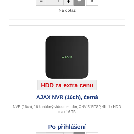
Na dotaz
HDD za extra cenu
AJAX NVR (16ch), černá
NVR (16ch), 16 kanálový videorekordér, ONVIF/ RTSP, 4K, 1x HDD
max 16 TB
Po přihlášení