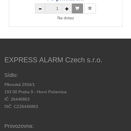
Na dotaz
EXPRESS ALARM Czech s.r.o.
Sídlo:
Plkovská 2934/1
193 00 Praha 9 - Horní Počernice
IČ: 26446863
DIČ: CZ26446863
Provozovna: