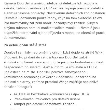
Kamera DoorBell s umělou inteligencí detekuje lidi, vozidla a
zvířata, zatímco vestavěný PIR senzor zvyšuje přesnost detekce
a snižuje falešné poplachy. Nastavením detekčních zón dostanou
uživatelé upozornění pouze tehdy, když na tom skutečně záleží.
Pro návštěvníky zařízení nabízí bezdotykový zážitek. Kurýr s
plnýma rukama nemusí mačkat tlačítko zvonku: uživatelé jsou
okamžitě informováni o jeho příjezdu a mohou se okamžitě pustit
do konverzace.
Po celou dobu stálá stráž
DoorBell se nikdy nepromění v cihlu, i když dojde ke ztrátě Wi-Fi
připojení. Po přidání do centra Ajax má DoorBell záložní
komunikační kanál. Zařízení funguje jako plnohodnotná součást
bezpečnostního systému Ajax a informuje uživatele a PCO o
událostech na místě. DoorBell používá zabezpečenou
komunikační technologii Jeweller k odesílání upozornění na
události a alarmy, zatímco protokol Wings zajišťuje spolehlivé
doručení fotografií.
Až 1700 m bezdrátové komunikace (s Ajax HUB)
Přeskakování frekvence pro detekci rušení
Tamper pro detekci demontáže zařízení