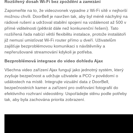
Rozšířený dosah Wi-Fi bez zpoždění a zamrzání
Zapomeňte na to, že videozvonek vypadne z Wi-Fi sítě v nejhorší
možnou chvíli. DoorBell je navržen tak, aby byl méně náchylný na
rádiové rušení a udržoval stabilní spojení na vzdálenost až 500 v
přímé viditelnosti (pětkrát dále než konkurenční řešení). Tato
rozšířená řada nabízí větší flexibilitu instalace, protože instalátoři
již nemusí umisťovat Wi-Fi router přímo u dveří. Uživatelům
zajišťuje bezproblémovou komunikaci s návštěvníky a
nepřerušované streamování kdykoli je potřeba.
Bezproblémová integrace do video dohledu Ajax
Všechna video zařízení Ajax fungují jako jednotný systém, který
zvyšuje bezpečnost a udržuje uživatele a PCO v povědomí o
událostech na místě. Integrujte vizuální data z DoorBell,
bezpečnostních kamer a zařízení pro ověřování fotografií do
efektivního rozhraní videostěny. Uspořádejte stěnu podle potřeby
tak, aby byla zachována priorita zobrazení.